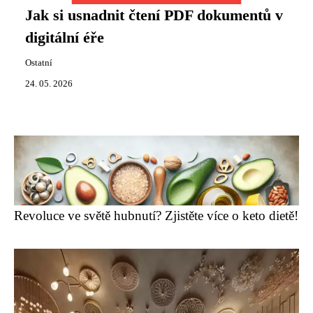
Jak si usnadnit čtení PDF dokumentů v
digitální éře
Ostatní
24. 05. 2026
Revoluce ve světě hubnutí? Zjistěte více o keto dietě!