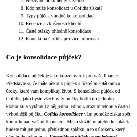
Nezbytné dokumenty k žádosti
Kdo může konsolidaci u Cofidis získat?
Typy půjček vhodné ke konsolidaci
Recenze a zkušenosti klientů
Časté otázky ohledně konsolidace
Kontakt na Cofidis pro více informací
Co je konsolidace půjček?
Konsolidace půjček je jako kouzelný trik pro vaše finance.
Představte si, že máte několik půjček s různými splátkami a
úroky, které vám komplikují život. S konsolidací půjček od
Cofidis, jako byste všechny ty půjčky hodili do jednoho
klobouku a vytáhnul z něj jednu jedinou, srozumitelnou a často i
výhodnější půjčku.
Cofidis konsolidace
vám pomůže získat zpět
kontrolu nad vašimi financemi. Místo složitého přehledu splátek
budete mít jen jednu, přehlednou splátku, a to s úrokem, který
vám bude vyhovovat.
Konsolidace půjček ve společnosti