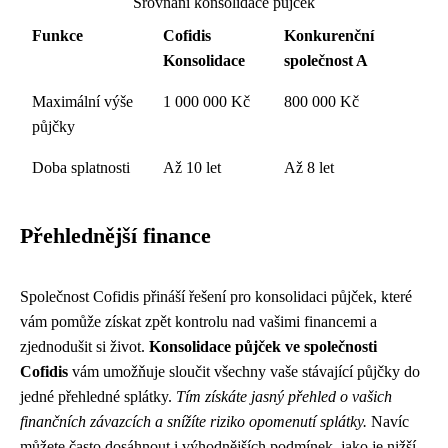
Srovnání konsolidace půjček
Funkce
Cofidis
Konkurenční
Konsolidace
společnost A
Maximální výše
1 000 000 Kč
800 000 Kč
půjčky
Doba splatnosti
Až 10 let
Až 8 let
Přehlednější finance
Společnost Cofidis přináší řešení pro konsolidaci půjček, které
vám pomůže získat zpět kontrolu nad vašimi financemi a
zjednodušit si život.
Konsolidace půjček ve společnosti
Cofidis
vám umožňuje sloučit všechny vaše stávající půjčky do
jedné přehledné splátky.
Tím získáte jasný přehled o vašich
finančních závazcích a snížíte riziko opomenutí splátky.
Navíc
můžete často dosáhnout i výhodnějších podmínek, jako je nižší