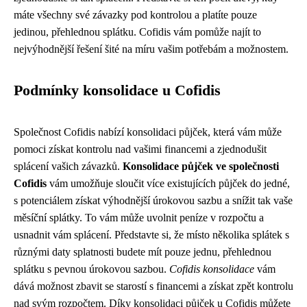
máte všechny své závazky pod kontrolou a platíte pouze
jedinou, přehlednou splátku. Cofidis vám pomůže najít to
nejvýhodnější řešení šité na míru vašim potřebám a možnostem.
Podmínky konsolidace u Cofidis
Společnost Cofidis nabízí konsolidaci půjček, která vám může
pomoci získat kontrolu nad vašimi financemi a zjednodušit
splácení vašich závazků.
Konsolidace půjček ve společnosti
Cofidis
vám umožňuje sloučit více existujících půjček do jedné,
s potenciálem získat výhodnější úrokovou sazbu a snížit tak vaše
měsíční splátky. To vám může uvolnit peníze v rozpočtu a
usnadnit vám splácení. Představte si, že místo několika splátek s
různými daty splatnosti budete mít pouze jednu, přehlednou
splátku s pevnou úrokovou sazbou.
Cofidis konsolidace
vám
dává možnost zbavit se starostí s financemi a získat zpět kontrolu
nad svým rozpočtem. Díky konsolidaci půjček u Cofidis můžete