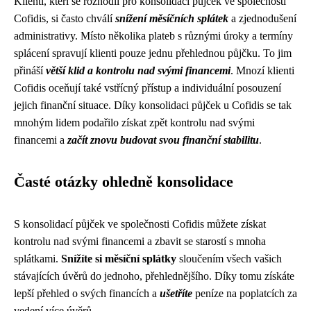
Klienti, kteří se rozhodli pro konsolidaci půjček ve společnosti
Cofidis, si často chválí
snížení měsíčních splátek
a zjednodušení
administrativy. Místo několika plateb s různými úroky a termíny
splácení spravují klienti pouze jednu přehlednou půjčku. To jim
přináší
větší klid a kontrolu nad svými financemi
. Mnozí klienti
Cofidis oceňují také vstřícný přístup a individuální posouzení
jejich finanční situace. Díky konsolidaci půjček u Cofidis se tak
mnohým lidem podařilo získat zpět kontrolu nad svými
financemi a
začít znovu budovat svou finanční stabilitu
.
Časté otázky ohledně konsolidace
S konsolidací půjček ve společnosti Cofidis můžete získat
kontrolu nad svými financemi a zbavit se starostí s mnoha
splátkami.
Snížíte si měsíční splátky
sloučením všech vašich
stávajících úvěrů do jednoho, přehlednějšího. Díky tomu získáte
lepší přehled o svých financích a
ušetříte
peníze na poplatcích za
vedení více úvěrů.