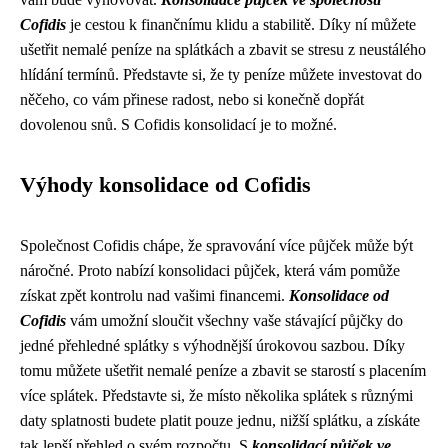
Cofidis
je cestou k finančnímu klidu a stabilitě. Díky ní můžete
ušetřit nemalé peníze na splátkách a zbavit se stresu z neustálého
hlídání termínů. Představte si, že ty peníze můžete investovat do
něčeho, co vám přinese radost, nebo si konečně dopřát
dovolenou snů. S Cofidis konsolidací je to možné.
Výhody konsolidace od Cofidis
Společnost Cofidis chápe, že spravování více půjček může být
náročné. Proto nabízí konsolidaci půjček, která vám pomůže
získat zpět kontrolu nad vašimi financemi.
Konsolidace od
Cofidis
vám umožní sloučit všechny vaše stávající půjčky do
jedné přehledné splátky s výhodnější úrokovou sazbou. Díky
tomu můžete ušetřit nemalé peníze a zbavit se starostí s placením
více splátek. Představte si, že místo několika splátek s různými
daty splatnosti budete platit pouze jednu, nižší splátku, a získáte
tak lepší přehled o svém rozpočtu. S
konsolidací půjček ve