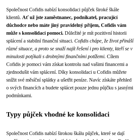
Společnost Cofidis nabízí konsolidaci půjček široké škále
klientů.
Ať už jste zaměstnanec, podnikatel, pracující
důchodce nebo máte jiný pravidelný příjem, Cofidis vám
může s konsolidací pomoci.
Důležité je mít pozitivní historii
splácení a stabilní finanční situaci.
Cofidis chápe, že život přináší
různé situace, a proto se snaží najít řešení i pro klienty, kteří se v
minulosti potýkali s drobnými finančními potížemi.
Cílem
Cofidis je pomoci vám získat kontrolu nad vašimi financemi a
zjednodušit vám splácení. Díky konsolidaci u Cofidis můžete
snížit své měsíční splátky a ušetřit peníze. Navíc získáte přehled
o svých financích a budete splácet pouze jednu půjčku s jasnými
podmínkami.
Typy půjček vhodné ke konsolidaci
Společnost Cofidis nabízí širokou škálu půjček, které se dají