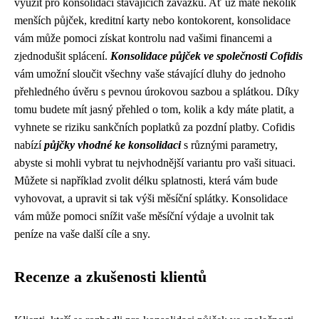
využít pro konsolidaci stávajících závazků. Ať už máte několik
menších půjček, kreditní karty nebo kontokorent, konsolidace
vám může pomoci získat kontrolu nad vašimi financemi a
zjednodušit splácení.
Konsolidace půjček ve společnosti Cofidis
vám umožní sloučit všechny vaše stávající dluhy do jednoho
přehledného úvěru s pevnou úrokovou sazbou a splátkou. Díky
tomu budete mít jasný přehled o tom, kolik a kdy máte platit, a
vyhnete se riziku sankčních poplatků za pozdní platby. Cofidis
nabízí
půjčky vhodné ke konsolidaci
s různými parametry,
abyste si mohli vybrat tu nejvhodnější variantu pro vaši situaci.
Můžete si například zvolit délku splatnosti, která vám bude
vyhovovat, a upravit si tak výši měsíční splátky. Konsolidace
vám může pomoci snížit vaše měsíční výdaje a uvolnit tak
peníze na vaše další cíle a sny.
Recenze a zkušenosti klientů