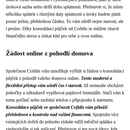
úroková sazba nebo delší doba splatnosti. Představte si, že místo
několika splátek s různými daty splatnosti a úroky budete platit
pouze jednu, přehlednou částku. To vám ušetří nejen starosti, ale
i peníze. Díky konsolidaci půjček od Cofidis se můžete zbavit
finančního stresu a získat klid pro sebe a svou rodinu.
Žádost online z pohodlí domova
Společnost Cofidis vám umožňuje vyřídit si žádost o konsolidaci
půjček z pohodlí vašeho domova online.
Tento moderní a
flexibilní přístup vám ušetří čas i starosti.
Již nemusíte obcházet
pobočky a zdlouhavě vyplňovat papírové formuláře. Stačí vám k
tomu počítač nebo mobilní telefon s připojením k internetu.
Konsolidace půjček ve společnosti Cofidis vám přináší
přehlednost a kontrolu nad vašimi financemi.
Spojením více
existujících úvěrů do jednoho získáte nižší měsíční splátku a
zjednodušíte si tak splácení. Představte si ten pocit úlevy, kdy