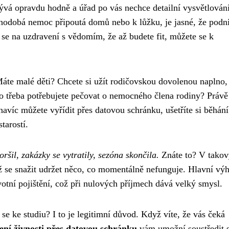
vá opravdu hodně a úřad po vás nechce detailní vysvětlování
hodobá nemoc připoutá domů nebo k lůžku, je jasné, že podn
 se na uzdravení s vědomím, že až budete fit, můžete se k
Máte malé děti? Chcete si užít rodičovskou dovolenou naplno,
ebo třeba potřebujete pečovat o nemocného člena rodiny? Právě
 navíc můžete vyřídit přes datovou schránku, ušetříte si běhán
tarostí.
oršil, zakázky se vytratily, sezóna skončila.
Znáte to? V tako
ež se snažit udržet něco, co momentálně nefunguje. Hlavní vý
votní pojištění, což při nulových příjmech dává velký smysl.
se ke studiu? I to je legitimní důvod. Když víte, že vás čeká
ení živnosti přes datovou schránku
vám umožní soustředit 