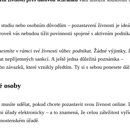
i, studiu nebo osobním důvodům – pozastavení živnosti je ideá
ároveň vás nebudou tížit povinnosti spojené s aktivním podni
esmíte v rámci své živnosti vůbec podnikat.
Žádné výjimky, 
at nepříjemných sankcí. A ještě jedna důležitá poznámka –
bo závazků, které vznikly předtím. Ty si s sebou ponesete dál
é osoby
u musíte udělat, pokud chcete pozastavit svou živnost online.
i úřady elektronicky – a to znamená, že celou záležitost vyří
ivnostenském úřadě.