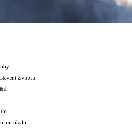
soby
stavení živnosti
ění
ním
skému úřadu