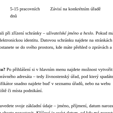
5-15 pracovních
Závisí na konkrétním úřadě
dnů
ali při zřízení schránky –
uživatelské jméno a heslo
. Pokud m
elektronickou identitu. Datovou schránku najdete na stránkách
dostanete se do svého prostoru, kde máte přehled o zprávách a
ku?
Po přihlášení si v hlavním menu najdete možnost vytvořit
rávného adresáta – tedy živnostenský úřad, pod který spadáte
tifikátor snadno najdete buď v seznamu úřadů, nebo na webu
ště či místa podnikání.
vedete svoje základní údaje – jméno, příjmení, datum naroze
u chcete pozastavit.
Klíčové je uvést datum, od kdy má pozast