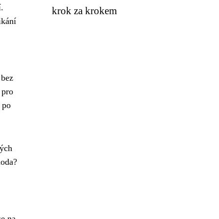
.
krok za krokem
ikání
 bez
 pro
í po
vých
hoda?
se na