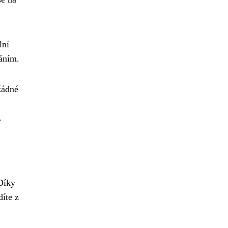
lní
káním.
žádné
.
 Díky
díte z