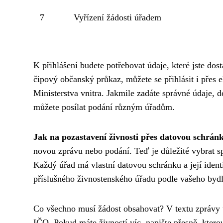
7
Vyřízení žádosti úřadem
K přihlášení budete potřebovat údaje, které jste dost
čipový občanský průkaz, můžete se přihlásit i přes 
Ministerstva vnitra. Jakmile zadáte správné údaje, 
můžete posílat podání různým úřadům.
Jak na pozastavení živnosti přes datovou schrán
novou zprávu nebo podání. Teď je důležité vybrat sp
Každý úřad má vlastní datovou schránku a její iden
příslušného živnostenského úřadu podle vašeho bydli
Co všechno musí žádost obsahovat? V textu zprávy u
IČO. Pokud máte živností víc, napište přesně, ktero