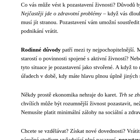
Co vás může vést k pozastavení živnosti? Důvodů bý
Nejčastěji jde o zdravotní problémy
– když vás dlou
musí jít stranou. Pozastavení vám umožní soustředit
podnikání vrátit.
Rodinné důvody
patří mezi ty nejpochopitelnější. 
starostí o povinnosti spojené s aktivní živností? N
tyto situace je pozastavení jako stvořené. A když to
úřadech v době, kdy máte hlavu plnou úplně jiných s
Někdy prostě ekonomika nehraje do karet.
Trh se zh
chvílích může být rozumnější živnost pozastavit, n
Nemusíte platit minimální zálohy na sociální a zdra
Chcete se vzdělávat? Získat nové dovednosti? Vrátit 
náročné studium vyžadující plné nasazení,
pozastav