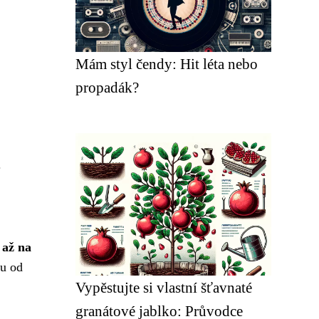
Mám styl čendy: Hit léta nebo
propadák?
.
 až na
vu od
Vypěstujte si vlastní šťavnaté
granátové jablko: Průvodce