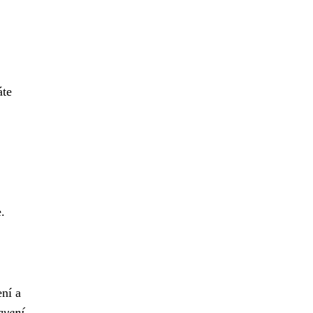
áte
.
ní a
avení