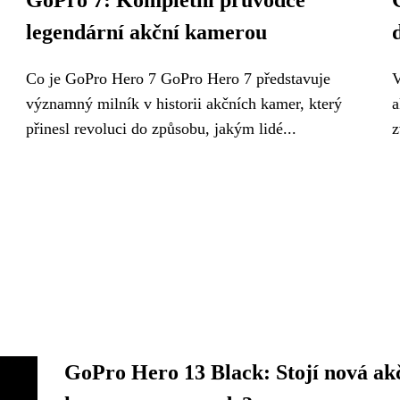
GoPro 7: Kompletní průvodce
legendární akční kamerou
Co je GoPro Hero 7 GoPro Hero 7 představuje
V
významný milník v historii akčních kamer, který
a
přinesl revoluci do způsobu, jakým lidé...
z
GoPro Hero 13 Black: Stojí nová ak