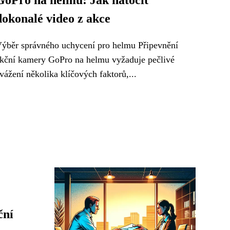
GoPro na helmu: Jak natočit
dokonalé video z akce
ýběr správného uchycení pro helmu Připevnění
kční kamery GoPro na helmu vyžaduje pečlivé
vážení několika klíčových faktorů,...
ční