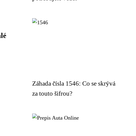
lé
Záhada čísla 1546: Co se skrývá
za touto šifrou?