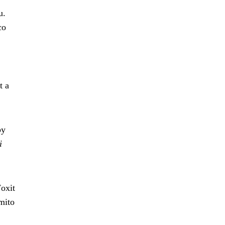
u.
co
t a
by
i
oxit
mito