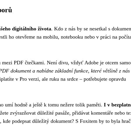
borů
šeho digitálního života
. Kdo z nás by se nesetkal s dokume
jestli ho otevřeme na mobilu, notebooku nebo v práci na počít
u mezi PDF čtečkami. Není divu, vždyť Adobe je otcem samo
 PDF dokument a nabídne základní funkce, které většině z nás
iplatíte v Pro verzi, ale ruku na srdce – potřebujete opravdu
oho umí hodně a ještě k tomu nežere tolik paměti.
I v bezplatn
ete zvýrazňovat důležité pasáže, přidávat komentáře nebo te
i, kde podepsat důležitý dokument? S Foxitem by to byla hrač