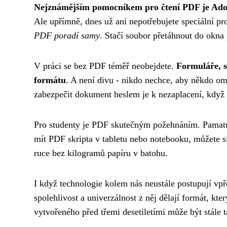
Nejznámějším pomocníkem pro čtení PDF je Ado
Ale upřímně, dnes už ani nepotřebujete speciální p
PDF poradí samy
. Stačí soubor přetáhnout do okna
V práci se bez PDF téměř neobejdete.
Formuláře, s
formátu
. A není divu - nikdo nechce, aby někdo o
zabezpečit dokument heslem je k nezaplacení, když p
Pro studenty je PDF skutečným požehnáním. Pamatujet
mít PDF skripta v tabletu nebo notebooku, můžete si
ruce bez kilogramů papíru v batohu.
I když technologie kolem nás neustále postupují vpře
spolehlivost a univerzálnost z něj dělají formát, kte
vytvořeného před třemi desetiletími může být stále 