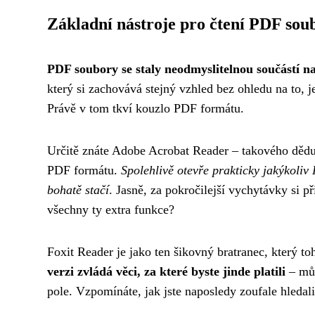
Základní nástroje pro čtení PDF sou
PDF soubory se staly neodmyslitelnou součástí na
který si zachovává stejný vzhled bez ohledu na to, 
Právě v tom tkví kouzlo PDF formátu.
Určitě znáte Adobe Acrobat Reader – takového děd
PDF formátu.
Spolehlivě otevře prakticky jakýkoliv
bohatě stačí
. Jasně, za pokročilejší vychytávky si př
všechny ty extra funkce?
Foxit Reader je jako ten šikovný bratranec, který t
verzi zvládá věci, za které byste jinde platili
– můž
pole. Vzpomínáte, jak jste naposledy zoufale hledal