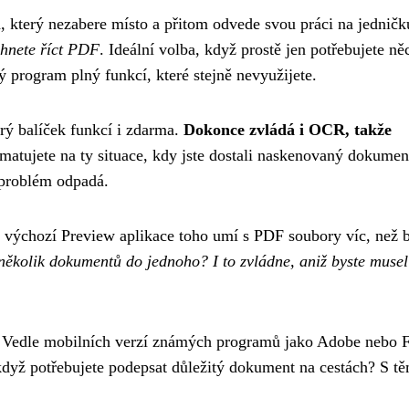
 který nezabere místo a přitom odvede svou práci na jedničk
ihnete říct PDF
. Ideální volba, když prostě jen potřebujete ně
lý program plný funkcí, které stejně nevyužijete.
ý balíček funkcí i zdarma.
Dokonce zvládá i OCR, takže
matujete na ty situace, kdy jste dostali naskenovaný dokumen
 problém odpadá.
ch výchozí Preview aplikace toho umí s PDF soubory víc, než 
 několik dokumentů do jednoho? I to zvládne, aniž byste musel
 Vedle mobilních verzí známých programů jako Adobe nebo F
, když potřebujete podepsat důležitý dokument na cestách? S tě