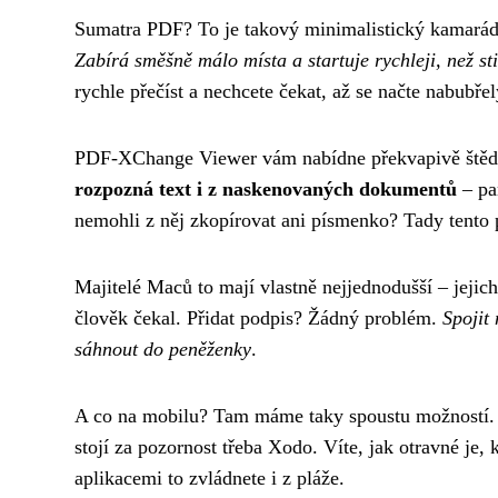
Sumatra PDF? To je takový minimalistický kamarád,
Zabírá směšně málo místa a startuje rychleji, než st
rychle přečíst a nechcete čekat, až se načte nabubře
PDF-XChange Viewer vám nabídne překvapivě štědr
rozpozná text i z naskenovaných dokumentů
– pa
nemohli z něj zkopírovat ani písmenko? Tady tento
Majitelé Maců to mají vlastně nejjednodušší – jeji
člověk čekal. Přidat podpis? Žádný problém.
Spojit
sáhnout do peněženky
.
A co na mobilu? Tam máme taky spoustu možností.
stojí za pozornost třeba Xodo. Víte, jak otravné je
aplikacemi to zvládnete i z pláže.