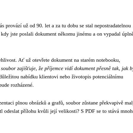
 provází už od 90. let a za tu dobu se stal nepostradatelnou
y, kdy jste poslali dokument někomu jinému a on vypadal úpln
hlivost. Ať už otevřete dokument na starém notebooku,
soubor zajišťuje, že příjemce vidí dokument přesně tak, jak b
e důležitou nabídku klientovi nebo životopis potenciálnímu
ebude rozházené.
zentaci plnou obrázků a grafů, soubor zůstane překvapivě mal
ítl odeslat přílohu kvůli její velikosti? S PDF se to stává mno