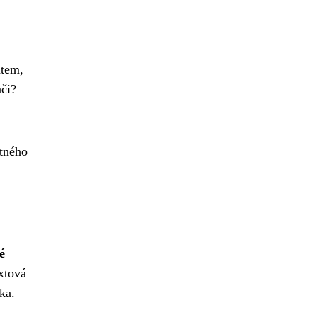
ntem,
ači?
tného
é
xtová
ka.