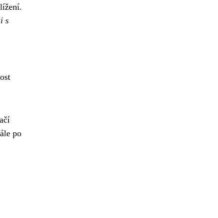
lížení.
i s
ost
ačí
ále po