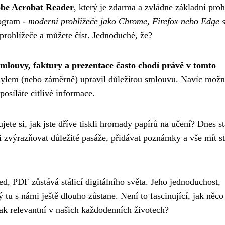
be Acrobat Reader
, který je zdarma a zvládne základní proh
rogram -
moderní prohlížeče jako Chrome, Firefox nebo Edge s
 prohlížeče a můžete číst. Jednoduché, že?
mlouvy, faktury a prezentace často chodí právě v tomto
mylem (nebo záměrně) upravil důležitou smlouvu. Navíc možn
osíláte citlivé informace.
e si, jak jste dříve tiskli hromady papírů na učení? Dnes st
 zvýrazňovat důležité pasáže, přidávat poznámky a vše mít st
d, PDF zůstává stálicí digitálního světa. Jeho jednoduchost,
rý tu s námi ještě dlouho zůstane. Není to fascinující, jak něco
tak relevantní v našich každodenních životech?