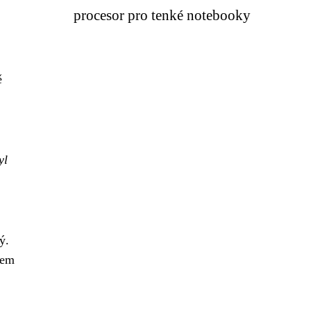
procesor pro tenké notebooky
ě
yl
ý.
hem