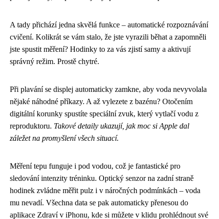
A tady přichází jedna skvělá funkce – automatické rozpoznávání
cvičení. Kolikrát se vám stalo, že jste vyrazili běhat a zapomněli
jste spustit měření? Hodinky to za vás zjistí samy a aktivují
správný režim. Prostě chytré.
Při plavání se displej automaticky zamkne, aby voda nevyvolala
nějaké náhodné příkazy. A až vylezete z bazénu? Otočením
digitální korunky spustíte speciální zvuk, který vytlačí vodu z
reproduktoru.
Takové detaily ukazují, jak moc si Apple dal
záležet na promyšlení všech situací.
Měření tepu funguje i pod vodou, což je fantastické pro
sledování intenzity tréninku. Optický senzor na zadní straně
hodinek zvládne měřit pulz i v náročných podmínkách – voda
mu nevadí. Všechna data se pak automaticky přenesou do
aplikace Zdraví v iPhonu, kde si můžete v klidu prohlédnout své