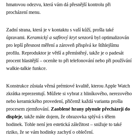
hmatovou odezvu, která vám dá přesnější kontrolu při
procházení menu.
Zadní strana, která je v kontaktu s vaší kůží, prošla také
úpravami.
Keramický a safírový kryt senzorů
byl optimalizován
pro lepší přesnost měření a zároveň přispívá ke štíhlejšímu
profilu. Reproduktor je větší a přemístěný, takže je o padesát
procent hlasitější – oceníte to při telefonování nebo při používání
walkie-talkie funkce.
Konstrukce zůstala věrná prémiové kvalitě, kterou Apple Watch
zkrátka reprezentují. Můžete si vybrat z hliníkového, nerezového
nebo keramického provedení, přičemž každá varianta prošla
procesem zjemňování.
Zaoblené hrany plynule přecházejí do
displeje
, takže máte dojem, že obrazovka splývá s tělem
hodinek. Tohle není jen estetická záležitost – snižuje to také
riziko, že se vám hodinky zachytí o oblečení.