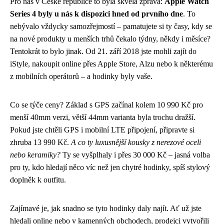
Pro nás v České republice to byla skvělá zpráva:
Apple Watch
Series 4 byly u nás k dispozici hned od prvního dne
. To
nebývalo vždycky samozřejmostí – pamatujete si ty časy, kdy se
na nové produkty u menších trhů čekalo týdny, někdy i měsíce?
Tentokrát to bylo jinak. Od 21. září 2018 jste mohli zajít do
iStyle, nakoupit online přes Apple Store, Alzu nebo k některému
z mobilních operátorů – a hodinky byly vaše.
Co se týče ceny? Základ s GPS začínal kolem 10 990 Kč pro
menší 40mm verzi, větší 44mm varianta byla trochu dražší.
Pokud jste chtěli GPS i mobilní LTE připojení, připravte si
zhruba 13 990 Kč.
A co ty luxusnější kousky z nerezové oceli
nebo keramiky?
Ty se vyšplhaly i přes 30 000 Kč – jasná volba
pro ty, kdo hledají něco víc než jen chytré hodinky, spíš stylový
doplněk k outfitu.
Zajímavé je, jak snadno se tyto hodinky daly najít. Ať už jste
hledali online nebo v kamenných obchodech, prodejci vytvořili