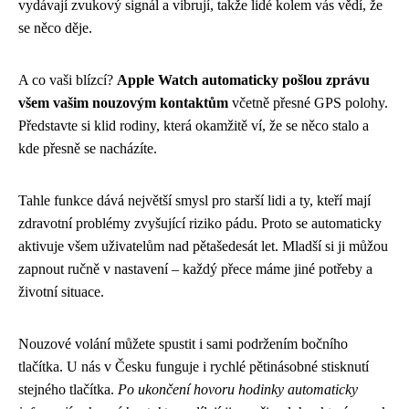
vydávají zvukový signál a vibrují, takže lidé kolem vás vědí, že
se něco děje.
A co vaši blízcí?
Apple Watch automaticky pošlou zprávu
všem vašim nouzovým kontaktům
včetně přesné GPS polohy.
Představte si klid rodiny, která okamžitě ví, že se něco stalo a
kde přesně se nacházíte.
Tahle funkce dává největší smysl pro starší lidi a ty, kteří mají
zdravotní problémy zvyšující riziko pádu. Proto se automaticky
aktivuje všem uživatelům nad pětašedesát let. Mladší si ji můžou
zapnout ručně v nastavení – každý přece máme jiné potřeby a
životní situace.
Nouzové volání můžete spustit i sami podržením bočního
tlačítka. U nás v Česku funguje i rychlé pětinásobné stisknutí
stejného tlačítka.
Po ukončení hovoru hodinky automaticky