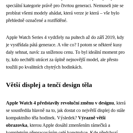
speciální kategorie právě pro čtvrtou generaci. Nemuseli jste se
probírat všemi modely ahádat, která verze je která – vše bylo
přehledně označené a roztříděné.
Apple Watch Series 4 vydržely na pultech až do září 2019, kdy
je vystřídala pátá generace. A víte co? I potom se některé kusy
daly sehnat, navíc za sníženou cenu. To byl ideální moment pro
ty, kdo nechtěli utrácet za úplně nejnovější model, ale přesto
toužili po kvalitních chytrých hodinkách.
Větší displej a tenčí design těla
Apple Watch 4 představily revoluční změnu v designu
, která
se soustředila hlavně na to, jak dostat co největší displej do stále
kompaktního těla hodinek. Výsledek?
Výrazně větší
obrazovka
, kterou Apple dosáhl zmenšením rámečků a
kompletním přepracováním celé konstrukce. Kde předchozí