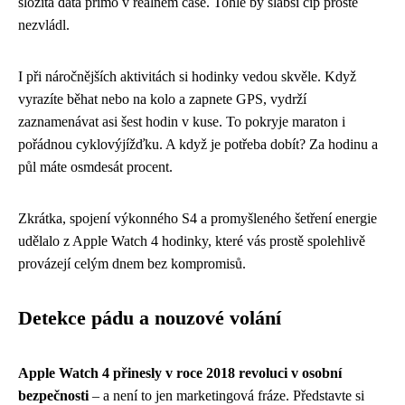
složitá data přímo v reálném čase. Tohle by slabší čip prostě
nezvládl.
I při náročnějších aktivitách si hodinky vedou skvěle. Když
vyrazíte běhat nebo na kolo a zapnete GPS, vydrží
zaznamenávat asi šest hodin v kuse. To pokryje maraton i
pořádnou cyklovýjížďku. A když je potřeba dobít? Za hodinu a
půl máte osmdesát procent.
Zkrátka, spojení výkonného S4 a promyšleného šetření energie
udělalo z Apple Watch 4 hodinky, které vás prostě spolehlivě
provázejí celým dnem bez kompromisů.
Detekce pádu a nouzové volání
Apple Watch 4 přinesly v roce 2018 revoluci v osobní
bezpečnosti
– a není to jen marketingová fráze. Představte si