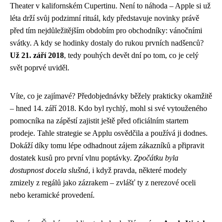
Theater v kalifornském Cupertinu. Není to náhoda – Apple si už
léta drží svůj podzimní rituál, kdy představuje novinky právě
před tím nejdůležitějším obdobím pro obchodníky: vánočními
svátky. A kdy se hodinky dostaly do rukou prvních nadšenců?
Už 21. září 2018
, tedy pouhých devět dní po tom, co je celý
svět poprvé uviděl.
Víte, co je zajímavé? Předobjednávky běžely prakticky okamžitě
– hned 14. září 2018. Kdo byl rychlý, mohl si své vytouženého
pomocníka na zápěstí zajistit ještě před oficiálním startem
prodeje. Tahle strategie se Applu osvědčila a používá ji dodnes.
Dokáží díky tomu lépe odhadnout zájem zákazníků a připravit
dostatek kusů pro první vlnu poptávky.
Zpočátku byla
dostupnost docela slušná
, i když pravda, některé modely
zmizely z regálů jako zázrakem – zvlášť ty z nerezové oceli
nebo keramické provedení.