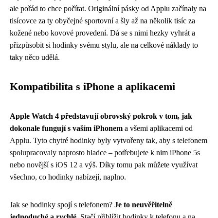
ale pořád to chce počítat. Originální pásky od Applu začínaly na
tisícovce za ty obyčejné sportovní a šly až na několik tisíc za
kožené nebo kovové provedení. Dá se s nimi hezky vyhrát a
přizpůsobit si hodinky svému stylu, ale na celkové náklady to
taky něco udělá.
Kompatibilita s iPhone a aplikacemi
Apple Watch 4 představují obrovský pokrok v tom, jak
dokonale fungují s vaším iPhonem
a všemi aplikacemi od
Applu. Tyto chytré hodinky byly vytvořeny tak, aby s telefonem
spolupracovaly naprosto hladce – potřebujete k nim iPhone 5s
nebo novější s iOS 12 a výš. Díky tomu pak můžete využívat
všechno, co hodinky nabízejí, naplno.
Jak se hodinky spojí s telefonem?
Je to neuvěřitelně
jednoduché a rychlé
. Stačí přiblížit hodinky k telefonu a na