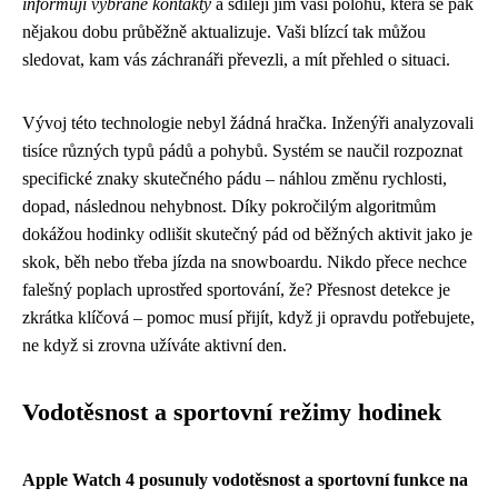
informují vybrané kontakty
a sdílejí jim vaši polohu, která se pak
nějakou dobu průběžně aktualizuje. Vaši blízcí tak můžou
sledovat, kam vás záchranáři převezli, a mít přehled o situaci.
Vývoj této technologie nebyl žádná hračka. Inženýři analyzovali
tisíce různých typů pádů a pohybů. Systém se naučil rozpoznat
specifické znaky skutečného pádu – náhlou změnu rychlosti,
dopad, následnou nehybnost. Díky pokročilým algoritmům
dokážou hodinky odlišit skutečný pád od běžných aktivit jako je
skok, běh nebo třeba jízda na snowboardu. Nikdo přece nechce
falešný poplach uprostřed sportování, že? Přesnost detekce je
zkrátka klíčová – pomoc musí přijít, když ji opravdu potřebujete,
ne když si zrovna užíváte aktivní den.
Vodotěsnost a sportovní režimy hodinek
Apple Watch 4 posunuly vodotěsnost a sportovní funkce na