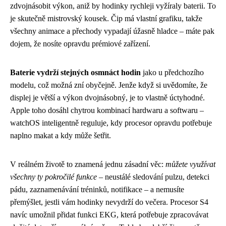
zdvojnásobit výkon, aniž by hodinky rychleji vyžíraly baterii. To
je skutečně mistrovský kousek. Čip má vlastní grafiku, takže
všechny animace a přechody vypadají úžasně hladce – máte pak
dojem, že nosíte opravdu prémiové zařízení.
Baterie vydrží stejných osmnáct hodin
jako u předchozího
modelu, což možná zní obyčejně. Jenže když si uvědomíte, že
displej je větší a výkon dvojnásobný, je to vlastně úctyhodné.
Apple toho dosáhl chytrou kombinací hardwaru a softwaru –
watchOS inteligentně reguluje, kdy procesor opravdu potřebuje
naplno makat a kdy může šetřit.
V reálném životě to znamená jednu zásadní věc:
můžete využívat
všechny ty pokročilé funkce
– neustálé sledování pulzu, detekci
pádu, zaznamenávání tréninků, notifikace – a nemusíte
přemýšlet, jestli vám hodinky nevydrží do večera. Procesor S4
navíc umožnil přidat funkci EKG, která potřebuje zpracovávat