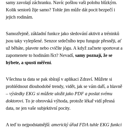
samy zavolají záchranku. Navíc pošlou vaši polohu blízkým.
Kolik seniorů žije samo? Tohle jim může dát pocit bezpečí i
jejich rodinám.
Samozřejmě, základní funkce jako sledování aktivit a tréninků
jsou taky vylepšené. Senzor srdečního tepu funguje přesněji, ať
už běháte, plavete nebo cvičíte jógu. A když začnete sportovat a
zapomenete to hodinám říct? Nevadí,
samy poznají, že se
hýbete, a spustí měření
.
Všechna ta data se pak sbírají v aplikaci Zdraví. Můžete si
prohlédnout dlouhodobé trendy, vidět, jak se vám daří, a hlavně
–
výsledky EKG si můžete uložit jako PDF a poslat svému
doktorovi
. To je obrovská výhoda, protože lékař vidí přesná
data, ne jen vaše subjektivní pocity.
A teď to nejpodstatnější:
americký úřad FDA tuhle EKG funkci