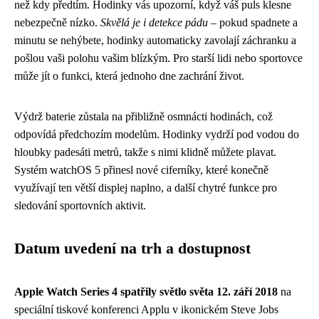
než kdy předtím. Hodinky vás upozorní, když váš puls klesne
nebezpečně nízko.
Skvělá je i detekce pádu
– pokud spadnete a
minutu se nehýbete, hodinky automaticky zavolají záchranku a
pošlou vaši polohu vašim blízkým. Pro starší lidi nebo sportovce
může jít o funkci, která jednoho dne zachrání život.
Výdrž baterie zůstala na přibližně osmnácti hodinách, což
odpovídá předchozím modelům. Hodinky vydrží pod vodou do
hloubky padesáti metrů, takže s nimi klidně můžete plavat.
Systém watchOS 5 přinesl nové ciferníky, které konečně
využívají ten větší displej naplno, a další chytré funkce pro
sledování sportovních aktivit.
Datum uvedení na trh a dostupnost
Apple Watch Series 4 spatřily světlo světa 12. září 2018
na
speciální tiskové konferenci Applu v ikonickém Steve Jobs