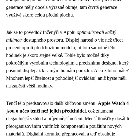
generace měly docela výrazné okraje, tam čtvrtá generace
využívá skoro celou přední plochu.
Jak se to povedlo? Inženýři v Applu
optimalizovali každý
milimetr
dostupného prostoru. Displej narostl o víc než třicet
procent oproti předchozímu modelu, přitom samotné tělo
hodinek je skoro stejně velké. Tohle bylo možné díky
pokročilým výrobním technologiím a preciznímu designu, který
posunul displej až k samým hranám pouzdra. A co z toho máte?
Mnohem lepší čitelnost a pohodlnější ovládání, aniž byste měli
na zápěstí větší hodinky.
Tenčí tělo představovalo další klíčovou změnu.
Apple Watch 4
jsou o něco tenčí než jejich předchůdci
, což znamená
elegantnější vzhled a příjemnější nošení. Menší tloušťky dosáhli
přeorganizováním vnitřních komponentů a použitím nových
materiálů. Digitální korunku přepracovali a teď obsahuje