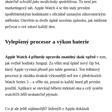
skutečně schválil jako medicínsky spolehlivou
. To není jen
marketingový tah. Apple Watch 4 se tím staly prvními
spotřebitelskými hodinkami s oficiálně uznaným zdravotnickým
měřením. Otevřelo to dveře úplně novému způsobu, jak můžeme
pečovat o své zdraví každý den.
Vylepšený procesor a výkon baterie
Apple Watch 4 přinesly opravdu znatelný skok vpřed
v tom,
jak svižně hodinky fungují. Za vším stojí úplně nový čip S4,
který Apple vyvinul přesně pro tuhle generaci. Ten 64bitový
procesor je zkrátka dvakrát výkonnější než ten v předchozích
Watch Series 3 – a věřte mi, pozná to každý hned při prvním
použití. Aplikace se otevírají během mrknutí oka a
celý systém
watchOS běží neskutečně plynule
.
Co je ale ještě zajímavější? Inženýři z Applu dokázali