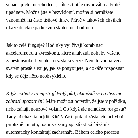
situaci: jdete po schodech, náhle ztratíte rovnováhu a tvrdě
upadnete. Možná jste v bezvědomí, možná si nemůžete
vzpomněť na číslo tísňové linky. Právě v takových chvílích
ukáže detekce pádu svou skutečnou hodnotu.
Jak to celé funguje? Hodinky využívají kombinaci
akcelerometru a gyroskopu, které analyzují pohyby vašeho
zápěstí osmkrát rychleji než starší verze. Není to žádná věda –
systém prostě sleduje, jak se pohybujete, a dokáže rozpoznat,
kdy se děje něco neobvyklého.
Když hodinky zaregistrují tvrdý pád, okamžitě se na displeji
zobrazí upozornění.
Máte možnost potvrdit, že jste v pořádku,
nebo zahájit nouzové volání. Co když ale nemůžete reagovat?
Tady přichází ta nejdůležitější část: pokud zůstanete nehybní
přibližně minutu, hodinky samy spustí odpočítávání a
automaticky kontaktují záchranáře. Během celého procesu