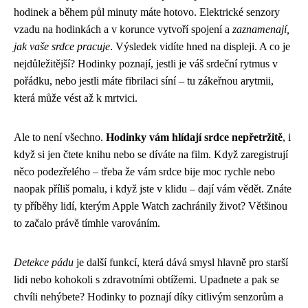
hodinek a během půl minuty máte hotovo. Elektrické senzory
vzadu na hodinkách a v korunce vytvoří spojení a
zaznamenají,
jak vaše srdce pracuje
. Výsledek vidíte hned na displeji. A co je
nejdůležitější? Hodinky poznají, jestli je váš srdeční rytmus v
pořádku, nebo jestli máte fibrilaci síní – tu zákeřnou arytmii,
která může vést až k mrtvici.
Ale to není všechno.
Hodinky vám hlídají srdce nepřetržitě
, i
když si jen čtete knihu nebo se díváte na film. Když zaregistrují
něco podezřelého – třeba že vám srdce bije moc rychle nebo
naopak příliš pomalu, i když jste v klidu – dají vám vědět. Znáte
ty příběhy lidí, kterým Apple Watch zachránily život? Většinou
to začalo právě tímhle varováním.
Detekce pádu
je další funkcí, která dává smysl hlavně pro starší
lidi nebo kohokoli s zdravotními obtížemi. Upadnete a pak se
chvíli nehýbete? Hodinky to poznají díky citlivým senzorům a