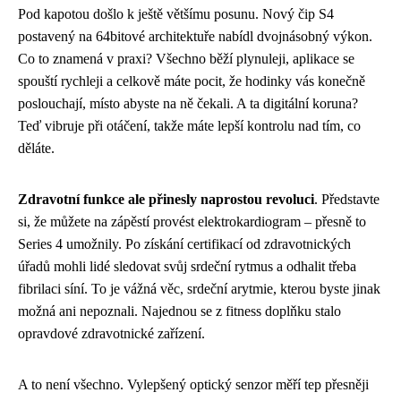
Pod kapotou došlo k ještě většímu posunu. Nový čip S4
postavený na 64bitové architektuře nabídl dvojnásobný výkon.
Co to znamená v praxi? Všechno běží plynuleji, aplikace se
spouští rychleji a celkově máte pocit, že hodinky vás konečně
poslouchají, místo abyste na ně čekali. A ta digitální koruna?
Teď vibruje při otáčení, takže máte lepší kontrolu nad tím, co
děláte.
Zdravotní funkce ale přinesly naprostou revoluci
. Představte
si, že můžete na zápěstí provést elektrokardiogram – přesně to
Series 4 umožnily. Po získání certifikací od zdravotnických
úřadů mohli lidé sledovat svůj srdeční rytmus a odhalit třeba
fibrilaci síní. To je vážná věc, srdeční arytmie, kterou byste jinak
možná ani nepoznali. Najednou se z fitness doplňku stalo
opravdové zdravotnické zařízení.
A to není všechno. Vylepšený optický senzor měří tep přesněji