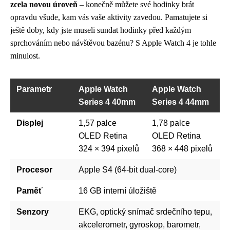
zcela novou úroveň
– konečně můžete své hodinky brát
opravdu všude, kam vás vaše aktivity zavedou. Pamatujete si
ještě doby, kdy jste museli sundat hodinky před každým
sprchováním nebo návštěvou bazénu? S Apple Watch 4 je tohle
minulost.
Parametr
Apple Watch
Apple Watch
Series 4 40mm
Series 4 44mm
Displej
1,57 palce
1,78 palce
OLED Retina
OLED Retina
324 × 394 pixelů
368 × 448 pixelů
Procesor
Apple S4 (64-bit dual-core)
Paměť
16 GB interní úložiště
Senzory
EKG, optický snímač srdečního tepu,
akcelerometr, gyroskop, barometr,