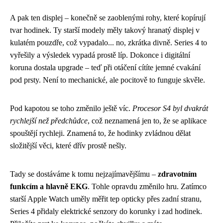
A pak ten displej – konečně se zaoblenými rohy, které kopírují
tvar hodinek. Ty starší modely měly takový hranatý displej v
kulatém pouzdře, což vypadalo... no, zkrátka divně. Series 4 to
vyřešily a výsledek vypadá prostě líp. Dokonce i digitální
koruna dostala upgrade – teď při otáčení cítíte jemné cvakání
pod prsty. Není to mechanické, ale pocitově to funguje skvěle.
Pod kapotou se toho změnilo ještě víc.
Procesor S4 byl dvakrát
rychlejší než předchůdce
, což neznamená jen to, že se aplikace
spouštějí rychleji. Znamená to, že hodinky zvládnou dělat
složitější věci, které dřív prostě nešly.
Tady se dostáváme k tomu nejzajímavějšímu –
zdravotním
funkcím a hlavně EKG
. Tohle opravdu změnilo hru. Zatímco
starší Apple Watch uměly měřit tep opticky přes zadní stranu,
Series 4 přidaly elektrické senzory do korunky i zad hodinek.