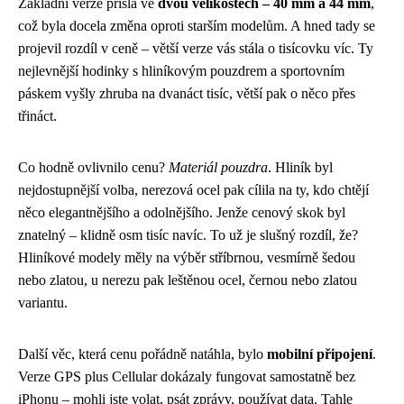
Základní verze přišla ve
dvou velikostech – 40 mm a 44 mm
,
což byla docela změna oproti starším modelům. A hned tady se
projevil rozdíl v ceně – větší verze vás stála o tisícovku víc. Ty
nejlevnější hodinky s hliníkovým pouzdrem a sportovním
páskem vyšly zhruba na dvanáct tisíc, větší pak o něco přes
třináct.
Co hodně ovlivnilo cenu?
Materiál pouzdra
. Hliník byl
nejdostupnější volba, nerezová ocel pak cílila na ty, kdo chtějí
něco elegantnějšího a odolnějšího. Jenže cenový skok byl
znatelný – klidně osm tisíc navíc. To už je slušný rozdíl, že?
Hliníkové modely měly na výběr stříbrnou, vesmírně šedou
nebo zlatou, u nerezu pak leštěnou ocel, černou nebo zlatou
variantu.
Další věc, která cenu pořádně natáhla, bylo
mobilní připojení
.
Verze GPS plus Cellular dokázaly fungovat samostatně bez
iPhonu – mohli jste volat, psát zprávy, používat data. Tahle