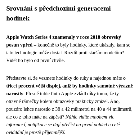
Srovnání s předchozími generacemi
hodinek
Apple Watch Series 4 znamenaly v roce 2018 obrovský
posun vpřed
– konečně to byly hodinky, které ukázaly, kam se
tato technologie může dostat. Rozdíl proti starším modelům?
Vidět ho bylo od první chvíle.
Představte si, že vezmete hodinky do ruky a najednou máte
o
třicet procent větší displej, aniž by hodinky samotné výrazně
narostly
. Přesně tuhle fintu Apple zvládl díky tomu, že ty
otravné rámečky kolem obrazovky prakticky zmizel. Ano,
pouzdro lehce narostlo z 38 a 42 milimetrů na 40 a 44 milimetrů,
ale co z toho máte na zápěstí?
Náhle vidíte mnohem víc
informací, notifikace se dají přečíst na první pohled a celé
ovládání je prostě příjemnější
.