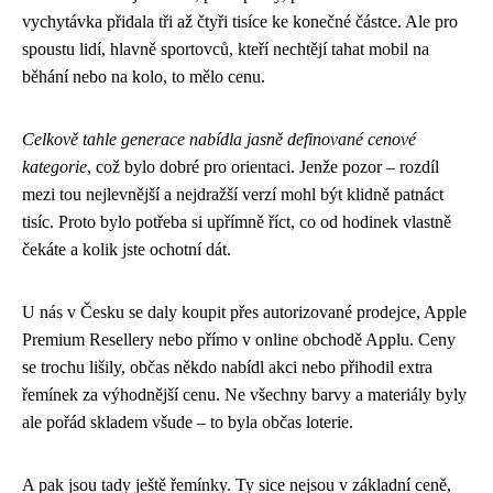
vychytávka přidala tři až čtyři tisíce ke konečné částce. Ale pro
spoustu lidí, hlavně sportovců, kteří nechtějí tahat mobil na
běhání nebo na kolo, to mělo cenu.
Celkově tahle generace nabídla jasně definované cenové
kategorie
, což bylo dobré pro orientaci. Jenže pozor – rozdíl
mezi tou nejlevnější a nejdražší verzí mohl být klidně patnáct
tisíc. Proto bylo potřeba si upřímně říct, co od hodinek vlastně
čekáte a kolik jste ochotní dát.
U nás v Česku se daly koupit přes autorizované prodejce, Apple
Premium Resellery nebo přímo v online obchodě Applu. Ceny
se trochu lišily, občas někdo nabídl akci nebo přihodil extra
řemínek za výhodnější cenu. Ne všechny barvy a materiály byly
ale pořád skladem všude – to byla občas loterie.
A pak jsou tady ještě řemínky. Ty sice nejsou v základní ceně,