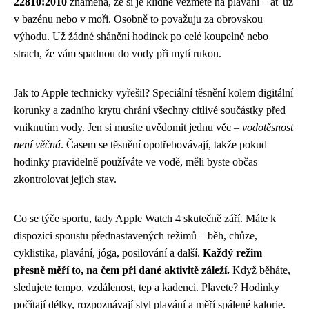
22810:2010
znamená, že si je klidně vezmete na plavání – ať už
v bazénu nebo v moři. Osobně to považuju za obrovskou
výhodu. Už žádné shánění hodinek po celé koupelně nebo
strach, že vám spadnou do vody při mytí rukou.
Jak to Apple technicky vyřešil? Speciální těsnění kolem digitální
korunky a zadního krytu chrání všechny citlivé součástky před
vniknutím vody. Jen si musíte uvědomit jednu věc –
vodotěsnost
není věčná
. Časem se těsnění opotřebovávají, takže pokud
hodinky pravidelně používáte ve vodě, měli byste občas
zkontrolovat jejich stav.
Co se týče sportu, tady Apple Watch 4 skutečně září. Máte k
dispozici spoustu přednastavených režimů – běh, chůze,
cyklistika, plavání, jóga, posilování a další.
Každý režim
přesně měří to, na čem při dané aktivitě záleží.
Když běháte,
sledujete tempo, vzdálenost, tep a kadenci. Plavete? Hodinky
počítají délky, rozpoznávají styl plavání a měří spálené kalorie.