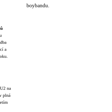
boybandu.
tů
u
udba
cí a
roku.
 U2 na
w plná
jetím