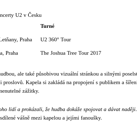
ncerty U2 v Česku
Turné
 Letňany, Praha
U2 360° Tour
a, Praha
The Joshua Tree Tour 2017
hudbou, ale také působivou vizuální stránkou a silnými posels
i proslovů. Kapela si zakládá na propojení s publikem a šířen
menutelné zážitky.
ho lidí a prokázali, že hudba dokáže spojovat a dávat naději
.
dílené vášně mezi kapelou a jejími fanoušky.