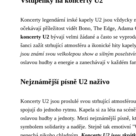
Vstupenky na koncerty U2
Koncerty legendární irské kapely U2 jsou vždycky 
očekávají příležitost vidět Bono, The Edge, Adama 
koncerty U2
bývají velmi žádané a často se vyprodaj
šanci zažít strhující atmosféru a ikonické hity kapel
jsou známí svou velkolepou show a silným poselství
oslavou hudby a energie a zanechávají v každém f
Nejznámější písně U2 naživo
Koncerty U2 jsou proslulé svou strhující atmosfér
spojují do jednoho rytmu. Kapela si za léta na scén
oslavou hudby a jednoty. Mezi nejznámější písně, kte
symbolem solidarity a naděje. Stejně tak emotivní
nenechá nikoho chladným.
Koncerty U2 jsou zkrátk