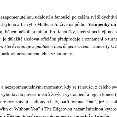
nezapomenutelnou událostí a fanoušci po celém světě dychtiv
Claytona a Larryho Mullena Jr. živě na pódiu.
Vstupenky na
í během několika minut. Pro fanoušky, kteří si nechtějí necha
y, je důležité sledovat oficiální předprodeje a oznámení o turn
m, které rezonuje s publikem napříč generacemi.
Koncerty U2
anouškovi nezapomenutelné vzpomínky.
ou a nezapomenutelnými momenty, kdy se fanoušci z celého sv
ě vybudovala pověst mistrů živých vystoupení a jejich koncert
ré rozeznívají stadiony a haly, patří hymna "One", jež se sta
 "With or Without You" s The Edgeovou nezaměnitelnou kytaro
a zážitkem, který se vryje do paměti a zanechá v každém