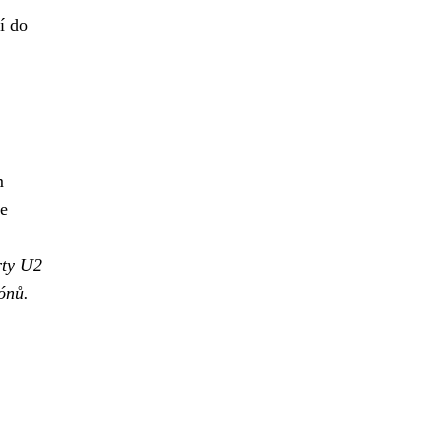
í do
m
je
ty U2
ónů.