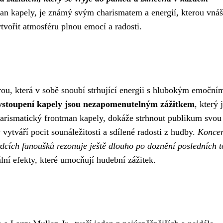
n kapely, je známý svým charismatem a energií, kterou vnáš
vořit atmosféru plnou emocí a radosti.
ou, která v sobě snoubí strhující energii s hlubokým emoční
 vystoupení kapely jsou nezapomenutelným zážitkem
, který 
harismatický frontman kapely, dokáže strhnout publikum svou
 vytváří pocit sounáležitosti a sdílené radosti z hudby.
Koncer
srdcích fanoušků rezonuje ještě dlouho po doznění posledních t
lní efekty, které umocňují hudební zážitek.