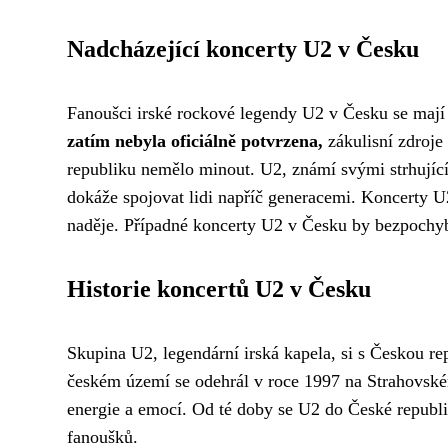
Nadcházející koncerty U2 v Česku
Fanoušci irské rockové legendy U2 v Česku se mají 
zatím nebyla oficiálně potvrzena,
zákulisní zdroje 
republiku nemělo minout. U2, známí svými strhující
dokáže spojovat lidi napříč generacemi. Koncerty 
naděje. Případné koncerty U2 v Česku by bezpochyby 
Historie koncertů U2 v Česku
Skupina U2, legendární irská kapela, si s Českou re
českém území se odehrál v roce 1997 na Strahovské
energie a emocí. Od té doby se U2 do České republi
fanoušků.