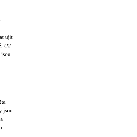
ě
t ujít
é.
U2
 jsou
ěta
y jsou
la
u