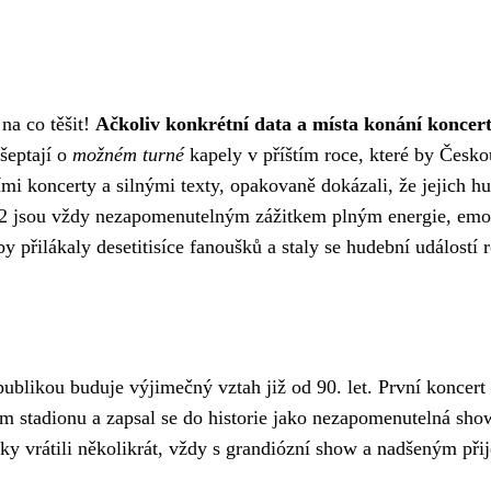
na co těšit!
Ačkoliv konkrétní data a místa konání koncer
šeptají o
možném turné
kapely v příštím roce, které by Česko
mi koncerty a silnými texty, opakovaně dokázali, že jejich h
U2 jsou vždy nezapomenutelným zážitkem plným energie, emo
přilákaly desetitisíce fanoušků a staly se hudební událostí 
publikou buduje výjimečný vztah již od 90. let. První koncert
m stadionu a zapsal se do historie jako nezapomenutelná sho
ky vrátili několikrát, vždy s grandiózní show a nadšeným při