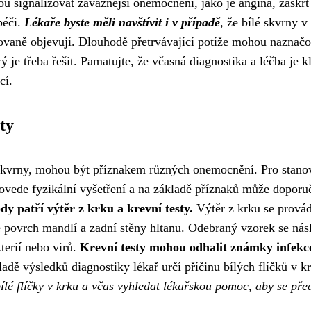
ou signalizovat závažnější onemocnění, jako je angína, záškrt
péči.
Lékaře byste měli navštívit i v případě
, že bílé skvrny v
ovaně objevují. Dlouhodě přetrvávající potíže mohou naznačo
 je třeba řešit. Pamatujte, že včasná diagnostika a léčba je k
cí.
ty
é skvrny, mohou být příznakem různých onemocnění. Pro stano
rovede fyzikální vyšetření a na základě příznaků může doporuč
dy patří výtěr z krku a krevní testy.
Výtěr z krku se provád
 povrch mandlí a zadní stěny hltanu. Odebraný vzorek se nás
kterií nebo virů.
Krevní testy mohou odhalit známky infekc
adě výsledků diagnostiky lékař určí příčinu bílých flíčků v k
ílé flíčky v krku a včas vyhledat lékařskou pomoc, aby se pře