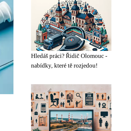
Hledáš práci? Řidič Olomouc -
nabídky, které tě rozjedou!