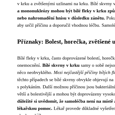
v krku a zvětšenými uzlinami na krku. Bílé skvrny
a mononukleózy mohou být bílé fleky v krku způso
nebo nahromadění hnisu v důsledku zánětu.
Pokud
aby určil příčinu a doporučil vhodnou léčbu. Samol
Příznaky: Bolest, horečka, zvětšené 
Bílé fleky v krku, často doprovázené bolestí, hore
onemocnění.
Bílé skvrny v krku
samy o sobě nejsou
něco neobvyklého.
Mezi nejčastější příčiny bílých f
těchto případech se bílé skvrny obvykle objevují na
s polykáním. Další možnou příčinou jsou bakteriální
větší a bolestivější a mohou být doprovázeny vysok
důležité si uvědomit, že samoléčba není na místě 
lékařskou pomoc.
Lékař provede důkladné vyšetření