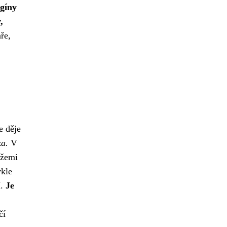
gíny
,
ře,
e děje
ka.
V
ížemi
ykle
í.
Je
čí