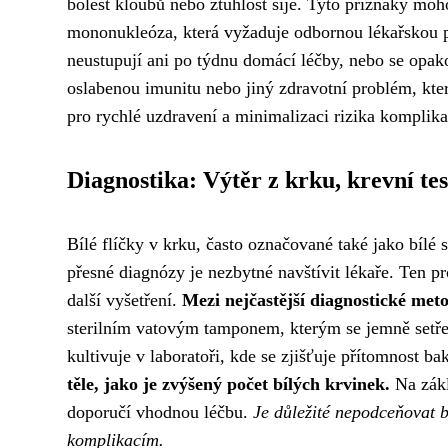
bolest kloubů nebo ztuhlost šíje. Tyto příznaky moh
mononukleóza, která vyžaduje odbornou lékařskou 
neustupují ani po týdnu domácí léčby, nebo se opak
oslabenou imunitu nebo jiný zdravotní problém, který
pro rychlé uzdravení a minimalizaci rizika komplika
Diagnostika: Výtěr z krku, krevní tes
Bílé flíčky v krku, často označované také jako bíl
přesné diagnózy je nezbytné navštívit lékaře. Ten p
další vyšetření.
Mezi nejčastější diagnostické meto
sterilním vatovým tamponem, kterým se jemně setře
kultivuje v laboratoři, kde se zjišťuje přítomnost ba
těle, jako je zvýšený počet bílých krvinek.
Na zákl
doporučí vhodnou léčbu.
Je důležité nepodceňovat b
komplikacím.