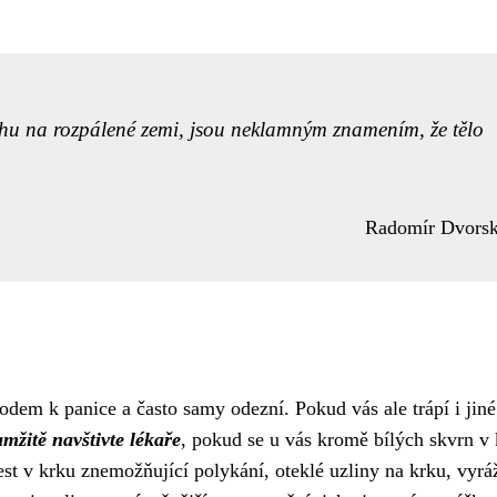
něhu na rozpálené zemi, jsou neklamným znamením, že tělo
Radomír Dvors
dem k panice a často samy odezní. Pokud vás ale trápí i jiné
mžitě navštivte lékaře
, pokud se u vás kromě bílých skvrn v
est v krku znemožňující polykání, oteklé uzliny na krku, vyrá