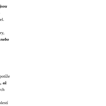
jsou
o
el.
ry,
, nebo
potíže
, až
ých
lestí