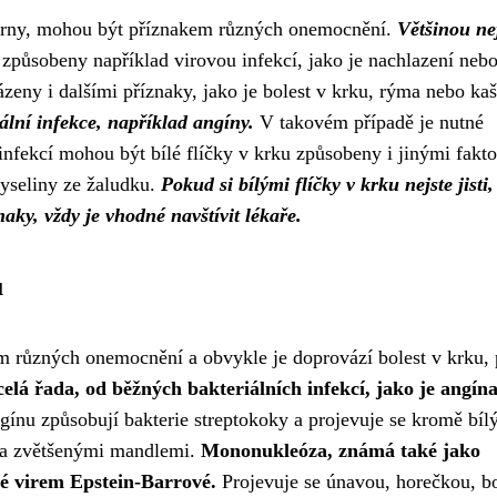
skvrny, mohou být příznakem různých onemocnění.
Většinou ne
působeny například virovou infekcí, jako je nachlazení neb
zeny i dalšími příznaky, jako je bolest v krku, rýma nebo kaš
ální infekce, například angíny.
V takovém případě je nutné
infekcí mohou být bílé flíčky v krku způsobeny i jinými fakto
kyseliny ze žaludku.
Pokud si bílými flíčky v krku nejste jisti
ky, vždy je vhodné navštívit lékaře.
u
m různých onemocnění a obvykle je doprovází bolest v krku, 
 celá řada, od běžných bakteriálních infekcí, jako je angína
ínu způsobují bakterie streptokoky a projevuje se kromě bíl
u a zvětšenými mandlemi.
Mononukleóza, známá také jako
né virem Epstein-Barrové.
Projevuje se únavou, horečkou, bo