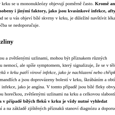
 v krku se u mononukleózy objevují poměrně často.
Kromě an
beny i jinými faktory, jako jsou kvasinkové infekce, afty
 se u vás objeví bílé skvrny v krku, je důležité navštívit léka
éčba se nedoporučuje.
uzliny
čkou a zvětšenými uzlinami, mohou být příznakem různých
 nemocí, ale spíše symptomem, který signalizuje, že se v těl
leků v krku patří virové infekce, jako je nachlazení nebo chřip
 mandlích a jsou doprovázeny bolestí v krku, škrábáním a obt
 infekce, jako je angína. V tomto případě jsou bílé fleky obv
ou horečkou, zvětšenými uzlinami na krku a celkovou slabost
a v případě bílých fleků v krku je vždy nutné vyhledat
 a na základě zjištěných příznaků stanoví diagnózu a doporu