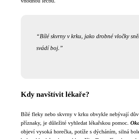
vhodnou léčbu.
Bílé skvrny v krku, jako drobné vločky s
svádí boj.
Kdy navštívit lékaře?
Bílé fleky nebo skvrny v krku obvykle nebývají důvo
příznaky, je důležité vyhledat lékařskou pomoc.
Oka
objeví vysoká horečka, potíže s dýcháním, silná bol