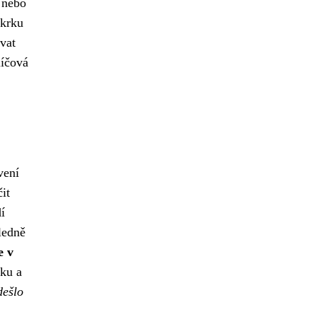
 nebo
 krku
vat
líčová
vení
it
í
ledně
e v
rku a
dešlo