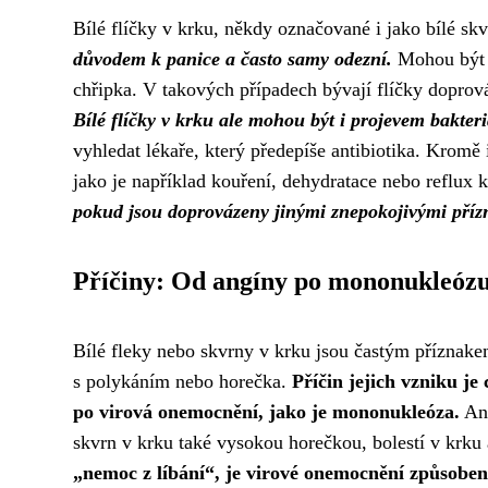
Bílé flíčky v krku, někdy označované i jako bílé 
důvodem k panice a často samy odezní.
Mohou být z
chřipka. V takových případech bývají flíčky doprová
Bílé flíčky v krku ale mohou být i projevem bakteri
vyhledat lékaře, který předepíše antibiotika. Kromě 
jako je například kouření, dehydratace nebo reflux 
pokud jsou doprovázeny jinými znepokojivými přízna
Příčiny: Od angíny po mononukleóz
Bílé fleky nebo skvrny v krku jsou častým příznake
s polykáním nebo horečka.
Příčin jejich vzniku je
po virová onemocnění, jako je mononukleóza.
Ang
skvrn v krku také vysokou horečkou, bolestí v krk
„nemoc z líbání“, je virové onemocnění způsobe