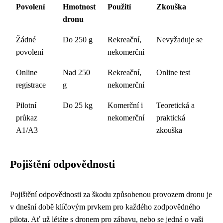
Povolení
Hmotnost
Použití
Zkouška
dronu
Žádné
Do 250 g
Rekreační,
Nevyžaduje se
povolení
nekomerční
Online
Nad 250
Rekreační,
Online test
registrace
g
nekomerční
Pilotní
Do 25 kg
Komerční i
Teoretická a
průkaz
nekomerční
praktická
A1/A3
zkouška
Pojištění odpovědnosti
Pojištění odpovědnosti za škodu způsobenou provozem dronu je
v dnešní době klíčovým prvkem pro každého zodpovědného
pilota. Ať už létáte s dronem pro zábavu, nebo se jedná o vaši