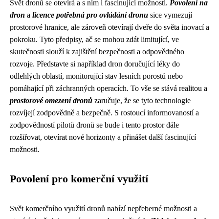
Svět dronů se otevírá a s ním i fascinující možnosti.
Povolení na
dron
a
licence potřebná pro ovládání dronu
sice vymezují
prostorové hranice, ale zároveň otevírají dveře do světa inovací a
pokroku. Tyto předpisy, ač se mohou zdát limitující, ve
skutečnosti slouží k zajištění bezpečnosti a odpovědného
rozvoje. Představte si například dron doručující léky do
odlehlých oblastí, monitorující stav lesních porostů nebo
pomáhající při záchranných operacích. To vše se stává realitou a
prostorové omezení dronů
zaručuje, že se tyto technologie
rozvíjejí zodpovědně a bezpečně. S rostoucí informovaností a
zodpovědností pilotů dronů se bude i tento prostor dále
rozšiřovat, otevírat nové horizonty a přinášet další fascinující
možnosti.
Povolení pro komerční využití
Svět komerčního využití dronů nabízí nepřeberné možnosti a