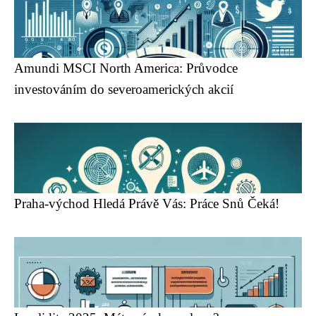
Amundi MSCI North America: Průvodce
investováním do severoamerických akcií
Praha-východ Hledá Právě Vás: Práce Snů Čeká!