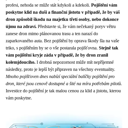
profesi, nehoda se může stát kdykoli a kdekoli.
Pojištění vám
poskytne klid na duši a finanční jistotu v případě, že by váš
dron způsobil škodu na majetku třetí osoby, nebo dokonce
újmu na zdraví.
Představte si, že vám nečekaný poryv větru
zanese dron mimo plánovanou trasu a ten narazí do
zaparkovaného auta. Bez pojištění by oprava škody šla na vaše
triko, s pojištěním by se o vše postarala pojišťovna.
Stejně tak
vám pojištění kryje záda v případě, že by dron zranil
kolemjdoucího.
I drobná nepozornost může mít nepříjemné
následky, proto je lepší být připraven na všechny eventuality.
Mnoho pojišťoven dnes nabízí speciální balíčky pojištění pro
dron, které jsou cenově dostupné a šité na míru potřebám pilotů.
Investice do pojištění je tak malou cenou za klid a jistotu, kterou
vám poskytne.