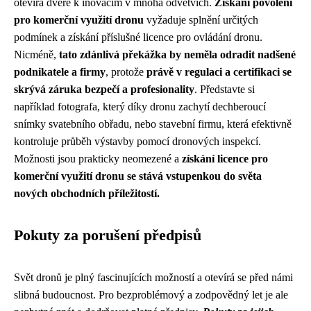
otevírá dveře k inovacím v mnoha odvětvích.
Získání povolení
pro komerční využití dronu
vyžaduje splnění určitých
podmínek a získání příslušné licence pro ovládání dronu.
Nicméně,
tato zdánlivá překážka by neměla odradit nadšené
podnikatele a firmy
, protože
právě v regulaci a certifikaci se
skrývá záruka bezpečí a profesionality
. Představte si
například fotografa, který díky dronu zachytí dechberoucí
snímky svatebního obřadu, nebo stavební firmu, která efektivně
kontroluje průběh výstavby pomocí dronových inspekcí.
Možnosti jsou prakticky neomezené a
získání licence pro
komerční využití dronu se stává vstupenkou do světa
nových obchodních příležitostí.
Pokuty za porušení předpisů
Svět dronů je plný fascinujících možností a otevírá se před námi
slibná budoucnost. Pro bezproblémový a zodpovědný let je ale