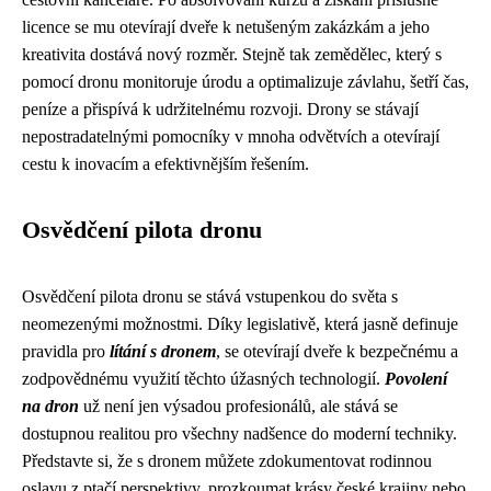
licence se mu otevírají dveře k netušeným zakázkám a jeho
kreativita dostává nový rozměr. Stejně tak zemědělec, který s
pomocí dronu monitoruje úrodu a optimalizuje závlahu, šetří čas,
peníze a přispívá k udržitelnému rozvoji. Drony se stávají
nepostradatelnými pomocníky v mnoha odvětvích a otevírají
cestu k inovacím a efektivnějším řešením.
Osvědčení pilota dronu
Osvědčení pilota dronu se stává vstupenkou do světa s
neomezenými možnostmi. Díky legislativě, která jasně definuje
pravidla pro
lítání s dronem
, se otevírají dveře k bezpečnému a
zodpovědnému využití těchto úžasných technologií.
Povolení
na dron
už není jen výsadou profesionálů, ale stává se
dostupnou realitou pro všechny nadšence do moderní techniky.
Představte si, že s dronem můžete zdokumentovat rodinnou
oslavu z ptačí perspektivy, prozkoumat krásy české krajiny nebo