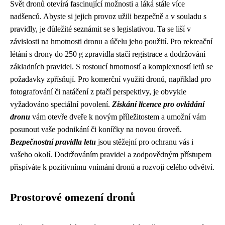
Svět dronů otevírá fascinující možnosti a láká stále více
nadšenců. Abyste si jejich provoz užili bezpečně a v souladu s
pravidly, je důležité seznámit se s legislativou. Ta se liší v
závislosti na hmotnosti dronu a účelu jeho použití. Pro rekreační
létání s drony do 250 g zpravidla stačí registrace a dodržování
základních pravidel. S rostoucí hmotností a komplexností letů se
požadavky zpřísňují. Pro komerční využití dronů, například pro
fotografování či natáčení z ptačí perspektivy, je obvykle
vyžadováno speciální povolení.
Získání licence pro ovládání
dronu
vám otevře dveře k novým příležitostem a umožní vám
posunout vaše podnikání či koníčky na novou úroveň.
Bezpečnostní pravidla letu
jsou stěžejní pro ochranu vás i
vašeho okolí. Dodržováním pravidel a zodpovědným přístupem
přispíváte k pozitivnímu vnímání dronů a rozvoji celého odvětví.
Prostorové omezení dronů