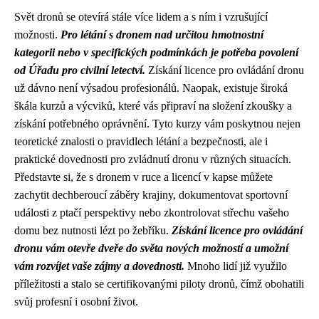
Svět dronů se otevírá stále více lidem a s ním i vzrušující
možnosti.
Pro létání s dronem nad určitou hmotnostní
kategorii nebo v specifických podmínkách je potřeba povolení
od Úřadu pro civilní letectví.
Získání licence pro ovládání dronu
už dávno není výsadou profesionálů. Naopak, existuje široká
škála kurzů a výcviků, které vás připraví na složení zkoušky a
získání potřebného oprávnění. Tyto kurzy vám poskytnou nejen
teoretické znalosti o pravidlech létání a bezpečnosti, ale i
praktické dovednosti pro zvládnutí dronu v různých situacích.
Představte si, že s dronem v ruce a licencí v kapse můžete
zachytit dechberoucí záběry krajiny, dokumentovat sportovní
události z ptačí perspektivy nebo zkontrolovat střechu vašeho
domu bez nutnosti lézt po žebříku.
Získání licence pro ovládání
dronu vám otevře dveře do světa nových možností a umožní
vám rozvíjet vaše zájmy a dovednosti.
Mnoho lidí již využilo
příležitosti a stalo se certifikovanými piloty dronů, čímž obohatili
svůj profesní i osobní život.