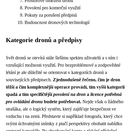
Prostorové omezení dronů
Povolení pro komerční využití
Pokuty za porušení předpisů
Budoucnost dronových technologií
Kategorie dronů a předpisy
Svět dronů se otevírá stále širšímu spektru uživatelů a s ním i
vzrušující možnosti využití. Pro bezproblémové a zodpovědné
létání je ale důležité se orientovat v kategoriích dronů a
souvisejících předpisech.
Zjednodušeně řečeno, čím je dron
těžší a čím komplexnější operace provádí, tím vyšší kategorii
spadá a tím specifičtější
povolení na dron
a
licence potřebná
pro ovládání dronu
budete potřebovat.
Nejde však o žádného
strašáka, ale o logický systém, který zajišťuje bezpečnost ve
vzduchu i na zemi. Představte si například fotografa, který chce
svými úchvatnými snímky z ptačí perspektivy obohatit nabídku
cestovní kanceláře. Po absolvování kurzu a získání příslušné