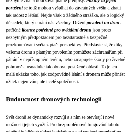
nezbytné znát a dodržovat platné předpisy.
Pokuty za jejich
porušení
se totiž mohou vyšplhat do závratných výšin a zhatit
tak radost z létání. Nejde však o žádného strašáka, ale o logický
důsledek, který chrání nás všechny. Držení
povolení na dron
a
patřičné
licence potřebné pro ovládání dronu
jsou proto
nezbytným předpokladem pro bezstarostné a bezpečné
prozkoumávání světa z ptačí perspektivy. Představte si, že díky
vašemu dronu s platným povolením pomůžete záchranářům při
pátrání v nepřístupném terénu, nebo zmapujete škody po živelné
pohromě a usnadníte tak obnovu postižené oblasti. To je jen
malá ukázka toho, jak zodpovědné létání s dronem může přinést
užitek nejen vám, ale i celé společnosti.
Budoucnost dronových technologií
Svět dronů se dynamicky rozvíjí a s ním se otevírají i nové
možnosti jejich využití. Pro bezproblémové fungování tohoto
odvětví je klíčová oblast legislativy a s ní spojená
povolení na