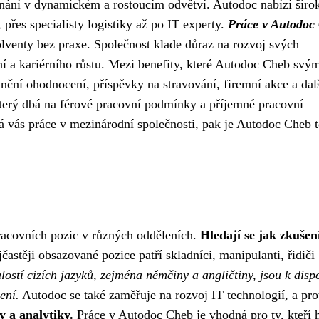
městnání v dynamickém a rostoucím odvětví. Autodoc nabízí širo
přes specialisty logistiky až po IT experty.
Práce v Autodoc
olventy bez praxe. Společnost klade důraz na rozvoj svých
í a kariérního růstu. Mezi benefity, které Autodoc Cheb svý
nční ohodnocení, příspěvky na stravování, firemní akce a dalš
erý dbá na férové pracovní podmínky a příjemné pracovní
ká vás práce v mezinárodní společnosti, pak je Autodoc Cheb 
racovních pozic v různých odděleních.
Hledají se jak zkušen
častěji obsazované pozice patří skladníci, manipulanti, řidič
ostí cizích jazyků, zejména němčiny a angličtiny, jsou k disp
ení.
Autodoc se také zaměřuje na rozvoj IT technologií, a pro
y a analytiky.
Práce v Autodoc Cheb je vhodná pro ty, kteří h