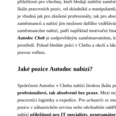
příležitostí pro všechny, kteří hledají stabilní za
škálu pracovních pozic, od skladníků a manipulantů, 
je vhodná jak pro zkušené profesionály, tak pro abs
zaměstnanců a nabízí jim možnost dalšího vzděláván
zaměstnancům nabízí, patří například motivační fina
Autodoc Cheb
je zodpovědným zaměstnavatelem, kt
prostředí. Pokud hledáte práci v Chebu a okolí a lá
pravou volbou.
Jaké pozice Autodoc nabízí?
Společnost Autodoc v Chebu nabízí širokou škálu p
profesionálové, tak absolventi bez praxe.
Mezi nej
pracovníci logistiky a expedice.
Pro uchazeče se znal
pozice v zákaznickém servisu nebo obchodním odděl
nabízí
příležitosti pro IT specialisty, programátor