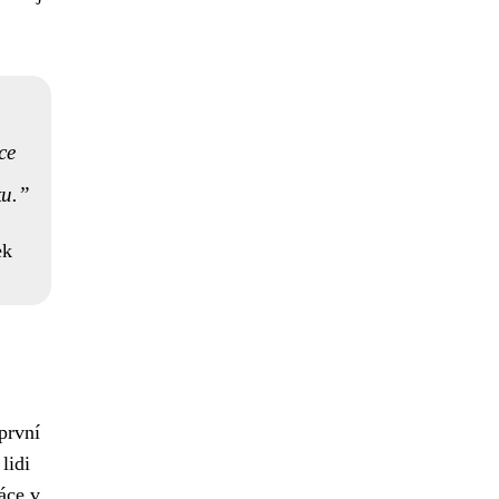
ce
ku.
ek
první
lidi
áce v