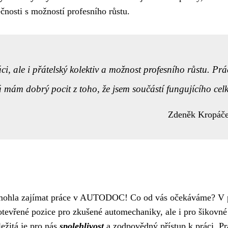
čnosti s možností profesního růstu.
, ale i přátelský kolektiv a možnost profesního růstu. Prá
á mám dobrý pocit z toho, že jsem součástí fungujícího cel
Zdeněk Kropáč
s mohla zajímat práce v AUTODOC! Co od vás očekáváme? V 
vřené pozice pro zkušené automechaniky, ale i pro šikovné 
ležitá je pro nás
spolehlivost
a zodpovědný přístup k práci. Pr