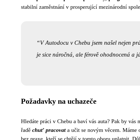
stabilní zaměstnání v prosperující mezinárodní spole
V Autodocu v Chebu jsem našel nejen práci
je sice náročná, ale férově ohodnocená a j
Požadavky na uchazeče
Hledáte práci v Chebu a baví vás auta? Pak by vá
řadě
chuť pracovat
a učit se novým věcem. Máme ote
bez praxe, kteří se chtějí v tomto oboru uplatnit. Dů