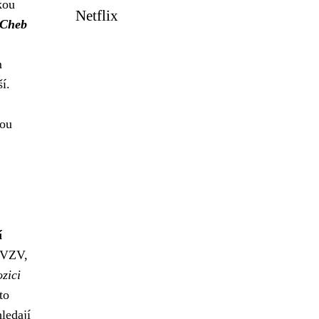
kou
Netflix
 Cheb
m
í.
tou
í
i VZV,
ozici
to
ledají