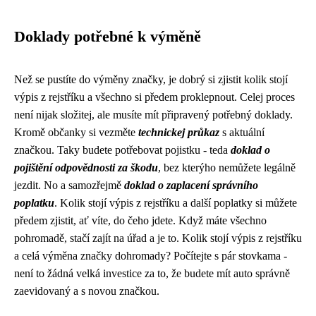
Doklady potřebné k výměně
Než se pustíte do výměny značky, je dobrý si zjistit
kolik stojí
výpis z rejstříku
a všechno si předem proklepnout. Celej proces
není nijak složitej, ale musíte mít připravený potřebný doklady.
Kromě občanky si vezměte
technickej průkaz
s aktuální
značkou. Taky budete potřebovat pojistku - teda
doklad o
pojištění odpovědnosti za škodu
, bez kterýho nemůžete legálně
jezdit. No a samozřejmě
doklad o zaplacení správního
poplatku
. Kolik stojí výpis z rejstříku a další poplatky si můžete
předem zjistit, ať víte, do čeho jdete. Když máte všechno
pohromadě, stačí zajít na úřad a je to. Kolik stojí výpis z rejstříku
a celá výměna značky dohromady? Počítejte s pár stovkama -
není to žádná velká investice za to, že budete mít auto správně
zaevidovaný a s novou značkou.