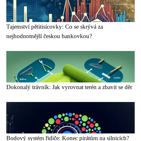
Tajemství pětitisícovky: Co se skrývá za
nejhodnotnější českou bankovkou?
Dokonalý trávník: Jak vyrovnat terén a zbavit se děr
Bodový systém řidiče: Konec pirátům na silnicích?