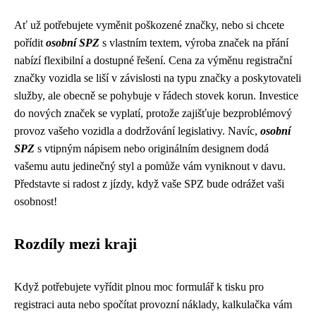
Ať už potřebujete vyměnit poškozené značky, nebo si chcete
pořídit
osobní SPZ
s vlastním textem, výroba značek na přání
nabízí flexibilní a dostupné řešení. Cena za výměnu registrační
značky vozidla se liší v závislosti na typu značky a poskytovateli
služby, ale obecně se pohybuje v řádech stovek korun. Investice
do nových značek se vyplatí, protože zajišťuje bezproblémový
provoz vašeho vozidla a dodržování legislativy. Navíc,
osobní
SPZ
s vtipným nápisem nebo originálním designem dodá
vašemu autu jedinečný styl a pomůže vám vyniknout v davu.
Představte si radost z jízdy, když vaše SPZ bude odrážet vaši
osobnost!
Rozdíly mezi kraji
Když potřebujete vyřídit
plnou moc formulář k tisku
pro
registraci auta nebo spočítat provozní náklady, kalkulačka vám