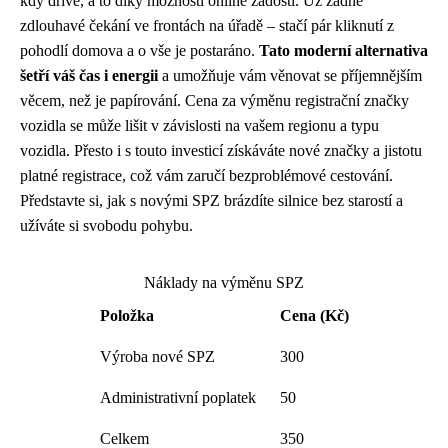
kdy dříve, a to díky možnosti online žádosti. Už žádné
zdlouhavé čekání ve frontách na úřadě – stačí pár kliknutí z
pohodlí domova a o vše je postaráno.
Tato moderní alternativa
šetří váš čas i energii
a umožňuje vám věnovat se příjemnějším
věcem, než je papírování. Cena za výměnu registrační značky
vozidla se může lišit v závislosti na vašem regionu a typu
vozidla. Přesto i s touto investicí získáváte nové značky a jistotu
platné registrace, což vám zaručí bezproblémové cestování.
Představte si, jak s novými SPZ brázdíte silnice bez starostí a
užíváte si svobodu pohybu.
Náklady na výměnu SPZ
Položka
Cena (Kč)
Výroba nové SPZ
300
Administrativní poplatek
50
Celkem
350