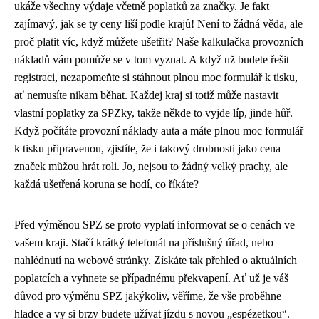
ukáže všechny výdaje včetně poplatků za značky. Je fakt
zajímavý, jak se ty ceny liší podle krajů! Není to žádná věda, ale
proč platit víc, když můžete ušetřit? Naše kalkulačka provozních
nákladů vám pomůže se v tom vyznat. A když už budete řešit
registraci, nezapomeňte si stáhnout plnou moc formulář k tisku,
ať nemusíte nikam běhat. Každej kraj si totiž může nastavit
vlastní poplatky za SPZky, takže někde to vyjde líp, jinde hůř.
Když počítáte provozní náklady auta a máte plnou moc formulář
k tisku připravenou, zjistíte, že i takový drobnosti jako cena
značek můžou hrát roli. Jo, nejsou to žádný velký prachy, ale
každá ušetřená koruna se hodí, co říkáte?
Před výměnou SPZ se proto vyplatí informovat se o cenách ve
vašem kraji. Stačí krátký telefonát na příslušný úřad, nebo
nahlédnutí na webové stránky. Získáte tak přehled o aktuálních
poplatcích a vyhnete se případnému překvapení. Ať už je váš
důvod pro výměnu SPZ jakýkoliv, věříme, že vše proběhne
hladce a vy si brzy budete užívat jízdu s novou „espézetkou“.