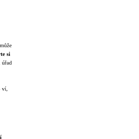
, může
te si
a úřad
 ví,
í