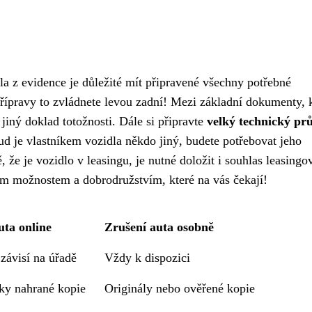
a z evidence je důležité mít připravené všechny potřebné
přípravy to zvládnete levou zadní! Mezi základní dokumenty, 
jiný doklad totožnosti. Dále si připravte
velký technický pr
d je vlastníkem vozidla někdo jiný, budete potřebovat jeho
že je vozidlo v leasingu, je nutné doložit i souhlas leasingo
ým možnostem a dobrodružstvím, které na vás čekají!
uta online
Zrušení auta osobně
závisí na úřadě
Vždy k dispozici
cky nahrané kopie
Originály nebo ověřené kopie