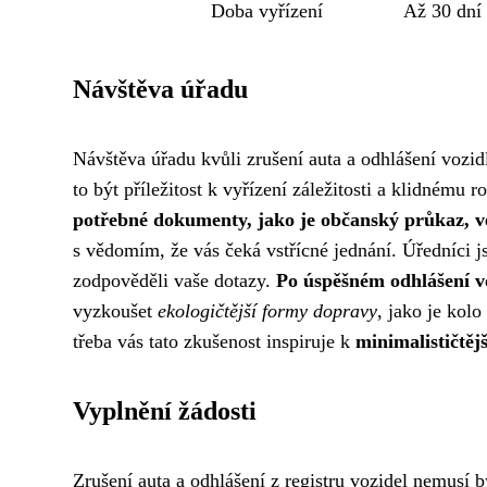
Doba vyřízení
Až 30 dní
Návštěva úřadu
Návštěva úřadu kvůli zrušení auta a odhlášení vozid
to být příležitost k vyřízení záležitosti a klidnému
potřebné dokumenty, jako je občanský průkaz, ve
s vědomím, že vás čeká vstřícné jednání. Úředníci j
zodpověděli vaše dotazy.
Po úspěšném odhlášení vo
vyzkoušet
ekologičtější formy dopravy
, jako je kolo
třeba vás tato zkušenost inspiruje k
minimalističtěj
Vyplnění žádosti
Zrušení auta a odhlášení z registru vozidel nemusí bý