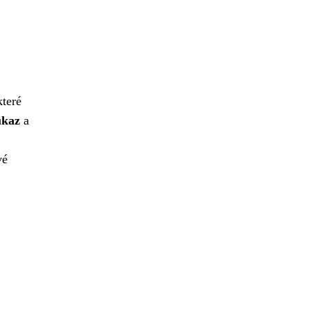
které
ůkaz
a
vé