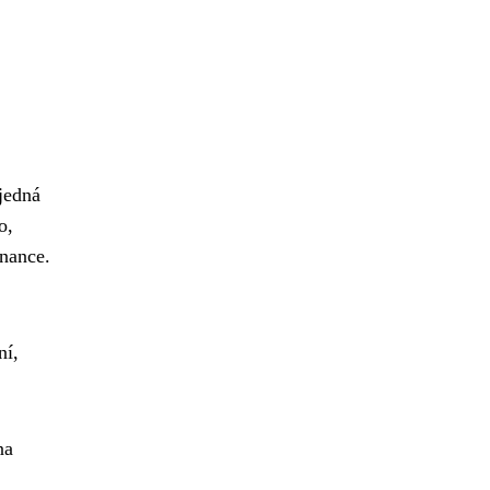
jedná
o,
inance.
ní,
na