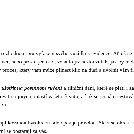
rozhodnout pro vyřazení svého vozidla z evidence. Ať už se 
ničí, nebo prostě jen o to, že auto již neslouží tak, jak by měl
 proces, který vám může přinést klid na duši a uvolnit vám f
í
ušetřit na povinném ručení
a silniční dani, které se platí i za
vat do jiných oblastí vašeho života, ať už se jedná o cestová
nou.
plikovanou byrokracií, ale opak je pravdou. Stačí se obrátit 
í se postarají za vás.