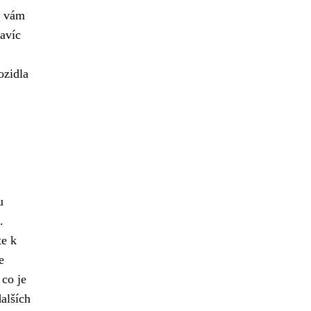
a vám
avíc
ozidla
u
.
te k
e
 co je
alších