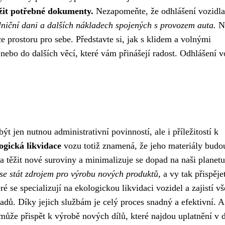
ožit potřebné dokumenty.
Nezapomeňte, že odhlášení vozidl
lniční dani a dalších nákladech spojených s provozem auta.
N
ce prostoru pro sebe. Představte si, jak s klidem a volnými
nebo do dalších věcí, které vám přinášejí radost. Odhlášení v
t jen nutnou administrativní povinností, ale i příležitostí k
ogická likvidace
vozu totiž znamená, že jeho materiály budo
a těžit nové suroviny a minimalizuje se dopad na naši planetu
 se stát zdrojem pro výrobu nových produktů
, a vy tak přispěje
é se specializují na ekologickou likvidaci vozidel a zajistí vš
dů. Díky jejich službám je celý proces snadný a efektivní. A
 může přispět k výrobě nových dílů, které najdou uplatnění v d