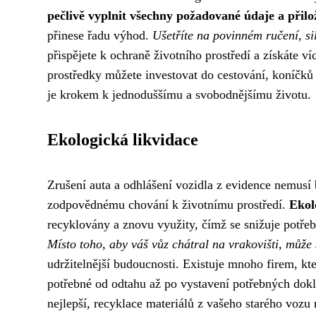
pečlivě vyplnit všechny požadované údaje a přil
přinese řadu výhod.
Ušetříte na povinném ručení, si
přispějete k ochraně životního prostředí a získáte ví
prostředky můžete investovat do cestování, koníčků 
je krokem k jednoduššímu a svobodnějšímu životu.
Ekologická likvidace
Zrušení auta a odhlášení vozidla z evidence nemusí bý
zodpovědnému chování k životnímu prostředí.
Ekol
recyklovány a znovu využity, čímž se snižuje potřeb
Místo toho, aby váš vůz chátral na vrakovišti, může
udržitelnější budoucnosti. Existuje mnoho firem, kter
potřebné od odtahu až po vystavení potřebných dokla
nejlepší, recyklace materiálů z vašeho starého vozu