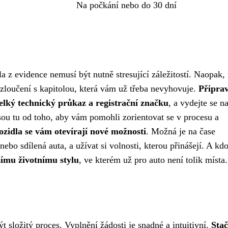
Na počkání nebo do 30 dní
la z evidence nemusí být nutně stresující záležitostí. Naopak
 rozloučení s kapitolou, která vám už třeba nevyhovuje.
Připrav
lký technický průkaz a registrační značku
, a vydejte se n
sou tu od toho, aby vám pomohli zorientovat se v procesu a
zidla se vám otevírají nové možnosti
. Možná je na čase
 nebo sdílená auta, a užívat si volnosti, kterou přinášejí. A kdo
šímu životnímu stylu
, ve kterém už pro auto není tolik místa.
t složitý proces. Vyplnění žádosti je snadné a intuitivní.
Stač