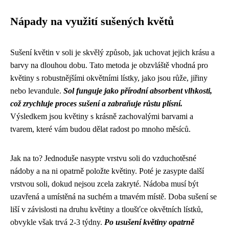
Nápady na využití sušených květů
Sušení květin v soli je skvělý způsob, jak uchovat jejich krásu a
barvy na dlouhou dobu. Tato metoda je obzvláště vhodná pro
květiny s robustnějšími okvětními lístky, jako jsou růže, jiřiny
nebo levandule.
Sol funguje jako přírodní absorbent vlhkosti,
což zrychluje proces sušení a zabraňuje růstu plísní.
Výsledkem jsou květiny s krásně zachovalými barvami a
tvarem, které vám budou dělat radost po mnoho měsíců.
Jak na to? Jednoduše nasypte vrstvu soli do vzduchotěsné
nádoby a na ni opatrně položte květiny. Poté je zasypte další
vrstvou soli, dokud nejsou zcela zakryté. Nádoba musí být
uzavřená a umístěná na suchém a tmavém místě. Doba sušení se
liší v závislosti na druhu květiny a tloušťce okvětních lístků,
obvykle však trvá 2-3 týdny.
Po usušení květiny opatrně