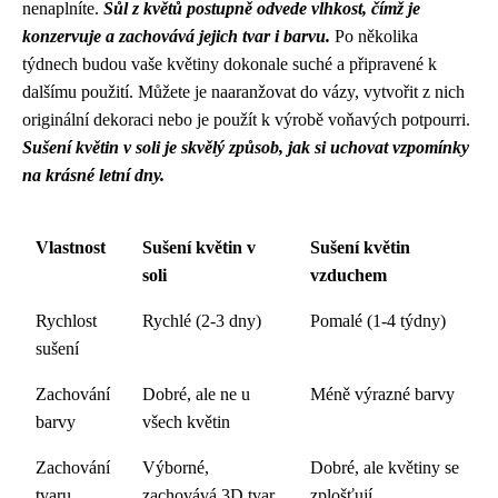
nenaplníte.
Sůl z květů postupně odvede vlhkost, čímž je
konzervuje a zachovává jejich tvar i barvu.
Po několika
týdnech budou vaše květiny dokonale suché a připravené k
dalšímu použití. Můžete je naaranžovat do vázy, vytvořit z nich
originální dekoraci nebo je použít k výrobě voňavých potpourri.
Sušení květin v soli je skvělý způsob, jak si uchovat vzpomínky
na krásné letní dny.
Vlastnost
Sušení květin v
Sušení květin
soli
vzduchem
Rychlost
Rychlé (2-3 dny)
Pomalé (1-4 týdny)
sušení
Zachování
Dobré, ale ne u
Méně výrazné barvy
barvy
všech květin
Zachování
Výborné,
Dobré, ale květiny se
tvaru
zachovává 3D tvar
zplošťují