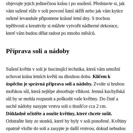
objevujte jejich jedinečnou krásu i po usušení. Představte si, jak
vám sušené růže v soli provoní šatní skříň nebo jak vám kytice
sušené levandule připomene krásné letní dny. S trochou
trpělivosti a kreativity si můžete vytvořit nádherné dekorace,
které vám budou dělat radost po mnoho měsíců.
Příprava soli a nádoby
Sušení květin v soli je fascinující technika, která vám umožní
uchovat krásu letních květů na dlouhou dobu.
Klíčem k
úspěchu je správná příprava soli a nádoby.
Zvolte si hrubou
mořskou sůl, která nejlépe absorbuje vlhkost. Jemná kuchyňská
sůl by se mohla rozpustit a poškodit vaše květiny. Do čisté a
suché nádoby nasypte vrstvu soli o tloušťce cca 2 cm.
Důkladně očistěte a osušte květiny, které chcete sušit.
Odstraňte listy ze stonků, které by byly v soli ponořené. Květiny
opatrně vložte do soli a zasypte je další vrstvou, dokud nebudou