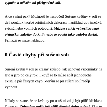
vyjměte a očistěte od přebytečné soli.
A co s nimi pak? Možností je nespočet! Sušené květiny v soli se
dají použít k tvorbě originálních dekorací, například do rámečků,
svícnů nebo vonných potpourri.
Můžete z nich vytvořit krásné
přáníčka, záložky do knih nebo je použít jako ozdobu dárků.
Fantazii se meze nekladou!
0 Časté chyby při sušení solí
Sušení květin v soli je krásný způsob, jak uchovat vzpomínky na
léto a jaro po celý rok. I když se to může zdát jednoduché,
existuje pár častých chyb, kterým se při sušení solí raději
vyhnout.
Někdy se stane, že se květiny po usušení zdají být příliš křehké a
lámou se.
Důvodem může být příliš dlouhá doba sušení.
Zkuste