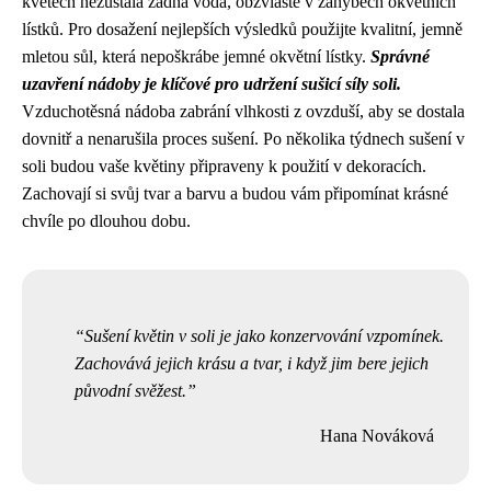
květech nezůstala žádná voda, obzvláště v záhybech okvětních
lístků. Pro dosažení nejlepších výsledků použijte kvalitní, jemně
mletou sůl, která nepoškrábe jemné okvětní lístky.
Správné
uzavření nádoby je klíčové pro udržení sušicí síly soli.
Vzduchotěsná nádoba zabrání vlhkosti z ovzduší, aby se dostala
dovnitř a nenarušila proces sušení. Po několika týdnech sušení v
soli budou vaše květiny připraveny k použití v dekoracích.
Zachovají si svůj tvar a barvu a budou vám připomínat krásné
chvíle po dlouhou dobu.
Sušení květin v soli je jako konzervování vzpomínek.
Zachovává jejich krásu a tvar, i když jim bere jejich
původní svěžest.
Hana Nováková