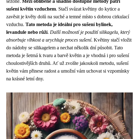
sezóně.
Mezi oblíbené a snadno dostupné metody patří
sušení květin vzduchem
. Stačí svázat květiny do kytice a
zavěsit je květy dolů na suché a temné místo s dobrou cirkulací
vzduchu.
Tato metoda je ideální pro sušení bylinek,
levandule nebo růží
.
Další možností je použití silikagelu, který
absorbuje vlhkost a urychluje proces sušení
. Květiny stačí vložit
do nádoby se silikagelem a nechat několik dní působit. Tato
metoda je šetrná k tvaru a barvě květin a je vhodná i pro sušení
choulostivějších druhů. Ať už zvolíte jakoukoli metodu, sušení
květin vám přinese radost a umožní vám uchovat si vzpomínky
na krásné letní dny.