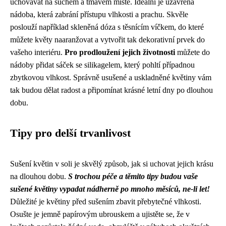
uchovávat na suchém a tmavém místě. Ideální je uzavřená
nádoba, která zabrání přístupu vlhkosti a prachu. Skvěle
poslouží například skleněná dóza s těsnícím víčkem, do které
můžete květy naaranžovat a vytvořit tak dekorativní prvek do
vašeho interiéru.
Pro prodloužení jejich životnosti
můžete do
nádoby přidat sáček se silikagelem, který pohltí případnou
zbytkovou vlhkost. Správně usušené a uskladněné květiny vám
tak budou dělat radost a připomínat krásné letní dny po dlouhou
dobu.
Tipy pro delší trvanlivost
Sušení květin v soli je skvělý způsob, jak si uchovat jejich krásu
na dlouhou dobu.
S trochou péče a těmito tipy budou vaše
sušené květiny vypadat nádherně po mnoho měsíců, ne-li let!
Důležité je květiny před sušením zbavit přebytečné vlhkosti.
Osušte je jemně papírovým ubrouskem a ujistěte se, že v