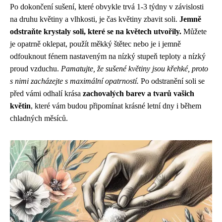
Po dokončení sušení, které obvykle trvá 1-3 týdny v závislosti
na druhu květiny a vlhkosti, je čas květiny zbavit soli.
Jemně
odstraňte krystaly soli, které se na květech utvořily.
Můžete
je opatrně oklepat, použít měkký štětec nebo je i jemně
odfouknout fénem nastaveným na nízký stupeň teploty a nízký
proud vzduchu.
Pamatujte, že sušené květiny jsou křehké, proto
s nimi zacházejte s maximální opatrností.
Po odstranění soli se
před vámi odhalí krása
zachovalých barev a tvarů vašich
květin
, které vám budou připomínat krásné letní dny i během
chladných měsíců.