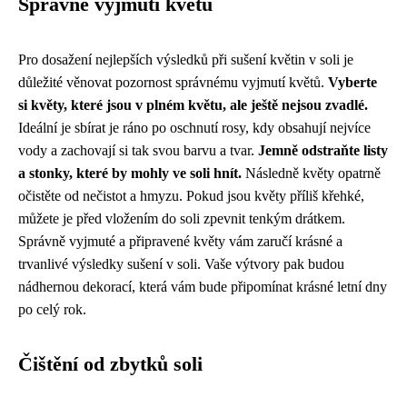
Správné vyjmutí květů
Pro dosažení nejlepších výsledků při sušení květin v soli je
důležité věnovat pozornost správnému vyjmutí květů.
Vyberte
si květy, které jsou v plném květu, ale ještě nejsou zvadlé.
Ideální je sbírat je ráno po oschnutí rosy, kdy obsahují nejvíce
vody a zachovají si tak svou barvu a tvar.
Jemně odstraňte listy
a stonky, které by mohly ve soli hnít.
Následně květy opatrně
očistěte od nečistot a hmyzu. Pokud jsou květy příliš křehké,
můžete je před vložením do soli zpevnit tenkým drátkem.
Správně vyjmuté a připravené květy vám zaručí krásné a
trvanlivé výsledky sušení v soli. Vaše výtvory pak budou
nádhernou dekorací, která vám bude připomínat krásné letní dny
po celý rok.
Čištění od zbytků soli