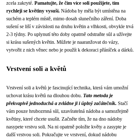
zcela zakryté.
Pamatujte, že čím více soli použijete, tím
rychleji se květiny vysuší.
Nádoba by měla být umístěna na
suchém a teplém místě, mimo dosah slunečního záření. Doba
sušení se liší v závislosti na druhu květin a vlhkosti, obvykle trvá
2-3 týdny. Po uplynutí této doby opatrně odstraňte sůl a užívejte
si krásu sušených květin. Můžete je naaranžovat do vázy,
vytvořit z nich věnec nebo je použít k dekoraci přáníček a dárků.
Vrstvení soli a květů
Vrstvení soli a květů je fascinující technika, která vám umožní
uchovat krásu květů na dlouhou dobu.
Tato metoda je
překvapivě jednoduchá a zvládne ji i úplný začátečník.
Stačí
vám pouze hrubozrnná sůl, uzavíratelná nádoba a samozřejmě
květiny, které chcete usušit. Začněte tím, že na dno nádoby
nasypete vrstvu soli. Na ni opatrně položte květy a zasypte je
další vrstvou soli. Pokračujte ve vrstvení, dokud nádobu