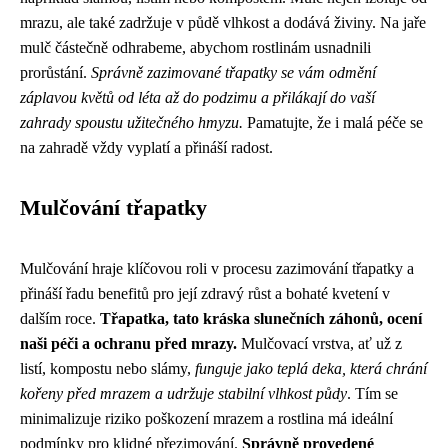
mrazu, ale také zadržuje v půdě vlhkost a dodává živiny. Na jaře
mulč částečně odhrabeme, abychom rostlinám usnadnili
prorůstání.
Správně zazimované třapatky se vám odmění
záplavou květů od léta až do podzimu a přilákají do vaší
zahrady spoustu užitečného hmyzu.
Pamatujte, že i malá péče se
na zahradě vždy vyplatí a přináší radost.
Mulčování třapatky
Mulčování hraje klíčovou roli v procesu zazimování třapatky a
přináší řadu benefitů pro její zdravý růst a bohaté kvetení v
dalším roce.
Třapatka, tato kráska slunečních záhonů, ocení
naši péči a ochranu před mrazy.
Mulčovací vrstva, ať už z
listí, kompostu nebo slámy,
funguje jako teplá deka, která chrání
kořeny před mrazem a udržuje stabilní vlhkost půdy
. Tím se
minimalizuje riziko poškození mrazem a rostlina má ideální
podmínky pro klidné přezimování.
Správně provedené