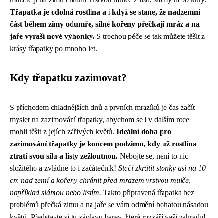
Třapatka je odolná rostlina a i když se stane, že nadzemní
část během zimy odumře, silné kořeny přečkají mráz a na
jaře vyraší nové výhonky.
S trochou péče se tak můžete těšit z
krásy třapatky po mnoho let.
Kdy třapatku zazimovat?
S příchodem chladnějších dnů a prvních mrazíků je čas začít
myslet na zazimování třapatky, abychom se i v dalším roce
mohli těšit z jejích zářivých květů.
Ideální doba pro
zazimování třapatky je koncem podzimu, kdy už rostlina
ztratí svou sílu a listy zežloutnou.
Nebojte se, není to nic
složitého a zvládne to i začátečník!
Stačí zkrátit stonky asi na 10
cm nad zemí a kořeny chránit před mrazem vrstvou mulče,
například slámou nebo listím.
Takto připravená třapatka bez
problémů přečká zimu a na jaře se vám odmění bohatou násadou
květů. Představte si tu záplavu barev, která rozzáří vaši zahradu!