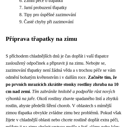
Zimní péče o třapatku
Jarní probuzení třapatky
Tipy pro úspěšné zazimování
Časté chyby při zazimování
Příprava třapatky na zimu
S příchodem chladnějších dnů je čas dopřát i vaší třapatce
zasloužený odpočinek a připravit ji na zimu. Nebojte se,
zazimování třapatky není žádná věda a s trochou péče se vám
odmění bohatým květenstvím i v dalším roce.
Začněte tím, že
po prvních mrazících zkrátíte stonky rostliny zhruba na 10
cm nad zemí
.
Tím zabráníte hnilobě a podpoříte růst nových
výhonků na jaře.
Okolí rostliny zbavte spadaného listí a zbytků
rostlin, abyste předešli šíření chorob. V oblastech s mírnější
zimou třapatka obvykle zvládne zimu bez problémů. Pokud však
žijete v chladnější oblasti nebo chcete rostlině dopřát extra péči,
můžete ji na zimu chránit vrstvou mulče z listí, slámy nebo kůry.