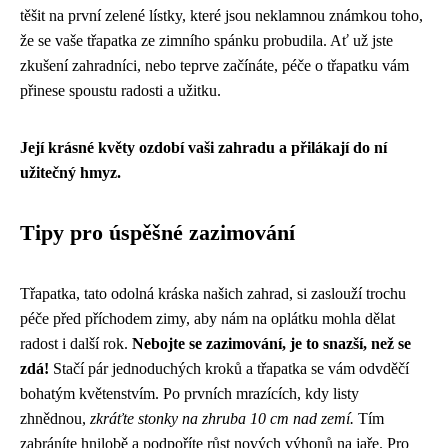
těšit na první zelené lístky, které jsou neklamnou známkou toho,
že se vaše třapatka ze zimního spánku probudila. Ať už jste
zkušení zahradníci, nebo teprve začínáte, péče o třapatku vám
přinese spoustu radosti a užitku.
Její krásné květy ozdobí vaši zahradu a přilákají do ní
užitečný hmyz.
Tipy pro úspěšné zazimování
Třapatka, tato odolná kráska našich zahrad, si zaslouží trochu
péče před příchodem zimy, aby nám na oplátku mohla dělat
radost i další rok.
Nebojte se zazimování, je to snazší, než se
zdá!
Stačí pár jednoduchých kroků a třapatka se vám odvděčí
bohatým květenstvím. Po prvních mrazících, kdy listy
zhnědnou,
zkráťte stonky na zhruba 10 cm nad zemí.
Tím
zabráníte hnilobě a podpoříte růst nových výhonů na jaře. Pro