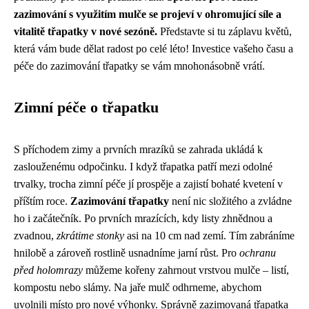
zazimování s využitím mulče se projeví v ohromující síle a
vitalitě třapatky v nové sezóně.
Představte si tu záplavu květů,
která vám bude dělat radost po celé léto! Investice vašeho času a
péče do zazimování třapatky se vám mnohonásobně vrátí.
Zimní péče o třapatku
S příchodem zimy a prvních mrazíků se zahrada ukládá k
zaslouženému odpočinku. I když třapatka patří mezi odolné
trvalky, trocha zimní péče jí prospěje a zajistí bohaté kvetení v
příštím roce.
Zazimování třapatky
není nic složitého a zvládne
ho i začátečník. Po prvních mrazících, kdy listy zhnědnou a
zvadnou,
zkrátime stonky
asi na 10 cm nad zemí. Tím zabráníme
hnilobě a zároveň rostlině usnadníme jarní růst. Pro
ochranu
před holomrazy
můžeme kořeny zahrnout vrstvou mulče – listí,
kompostu nebo slámy. Na jaře mulč odhrneme, abychom
uvolnili místo pro nové výhonky. Správně zazimovaná třapatka