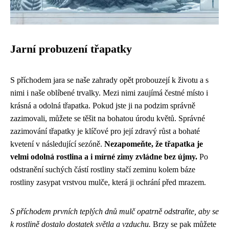
Jarní probuzení třapatky
S příchodem jara se naše zahrady opět probouzejí k životu a s
nimi i naše oblíbené trvalky. Mezi nimi zaujímá čestné místo i
krásná a odolná třapatka. Pokud jste ji na podzim správně
zazimovali, můžete se těšit na bohatou úrodu květů. Správné
zazimování třapatky je klíčové pro její zdravý růst a bohaté
kvetení v následující sezóně.
Nezapomeňte, že třapatka je
velmi odolná rostlina a i mírné zimy zvládne bez újmy.
Po
odstranění suchých částí rostliny stačí zeminu kolem báze
rostliny zasypat vrstvou mulče, která ji ochrání před mrazem.
S příchodem prvních teplých dnů mulč opatrně odstraňte, aby se
k rostlině dostalo dostatek světla a vzduchu.
Brzy se pak můžete