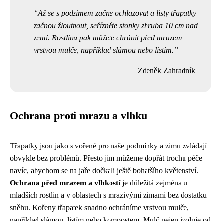
Až se s podzimem začne ochlazovat a listy třapatky
začnou žloutnout, seřízněte stonky zhruba 10 cm nad
zemí. Rostlinu pak můžete chránit před mrazem
vrstvou mulče, například slámou nebo listím.
Zdeněk Zahradník
Ochrana proti mrazu a vlhku
Třapatky jsou jako stvořené pro naše podmínky a zimu zvládají
obvykle bez problémů. Přesto jim můžeme dopřát trochu péče
navíc, abychom se na jaře dočkali ještě bohatšího květenství.
Ochrana před mrazem a vlhkostí
je důležitá zejména u
mladších rostlin a v oblastech s mrazivými zimami bez dostatku
sněhu. Kořeny třapatek snadno ochráníme vrstvou mulče,
například slámou, listím nebo kompostem. Mulč nejen izoluje od