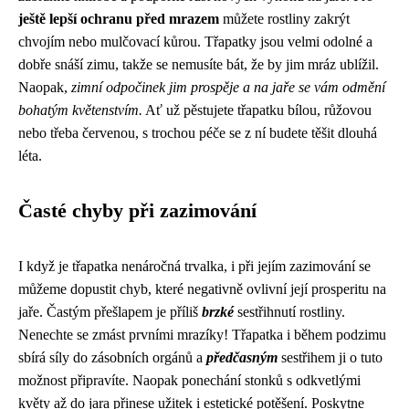
ještě lepší ochranu před mrazem
můžete rostliny zakrýt
chvojím nebo mulčovací kůrou. Třapatky jsou velmi odolné a
dobře snáší zimu, takže se nemusíte bát, že by jim mráz ublížil.
Naopak,
zimní odpočinek jim prospěje a na jaře se vám odmění
bohatým květenstvím.
Ať už pěstujete třapatku bílou, růžovou
nebo třeba červenou, s trochou péče se z ní budete těšit dlouhá
léta.
Časté chyby při zazimování
I když je třapatka nenáročná trvalka, i při jejím zazimování se
můžeme dopustit chyb, které negativně ovlivní její prosperitu na
jaře. Častým přešlapem je příliš
brzké
sestřihnutí rostliny.
Nenechte se zmást prvními mrazíky! Třapatka i během podzimu
sbírá síly do zásobních orgánů a
předčasným
sestřihem ji o tuto
možnost připravíte. Naopak ponechání stonků s odkvetlými
květy až do jara přinese užitek i estetické potěšení. Poskytne