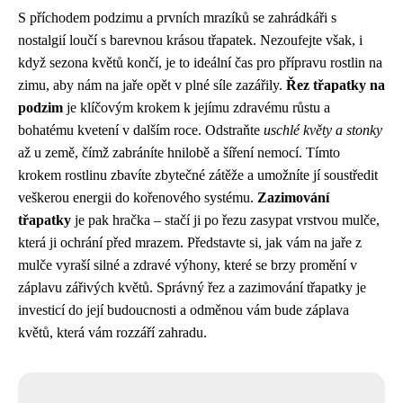
S příchodem podzimu a prvních mrazíků se zahrádkáři s
nostalgií loučí s barevnou krásou třapatek. Nezoufejte však, i
když sezona květů končí, je to ideální čas pro přípravu rostlin na
zimu, aby nám na jaře opět v plné síle zazářily.
Řez třapatky na
podzim
je klíčovým krokem k jejímu zdravému růstu a
bohatému kvetení v dalším roce. Odstraňte
uschlé květy a stonky
až u země, čímž zabráníte hnilobě a šíření nemocí. Tímto
krokem rostlinu zbavíte zbytečné zátěže a umožníte jí soustředit
veškerou energii do kořenového systému.
Zazimování
třapatky
je pak hračka – stačí ji po řezu zasypat vrstvou mulče,
která ji ochrání před mrazem. Představte si, jak vám na jaře z
mulče vyraší silné a zdravé výhony, které se brzy promění v
záplavu zářivých květů. Správný řez a zazimování třapatky je
investicí do její budoucnosti a odměnou vám bude záplava
květů, která vám rozzáří zahradu.