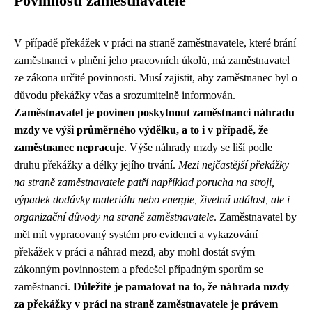
Povinnosti zaměstnavatele
V případě překážek v práci na straně zaměstnavatele, které brání
zaměstnanci v plnění jeho pracovních úkolů, má zaměstnavatel
ze zákona určité povinnosti. Musí zajistit, aby zaměstnanec byl o
důvodu překážky včas a srozumitelně informován.
Zaměstnavatel je povinen poskytnout zaměstnanci náhradu
mzdy ve výši průměrného výdělku, a to i v případě, že
zaměstnanec nepracuje
. Výše náhrady mzdy se liší podle
druhu překážky a délky jejího trvání.
Mezi nejčastější překážky
na straně zaměstnavatele patří například porucha na stroji,
výpadek dodávky materiálu nebo energie, živelná událost, ale i
organizační důvody na straně zaměstnavatele
. Zaměstnavatel by
měl mít vypracovaný systém pro evidenci a vykazování
překážek v práci a náhrad mezd, aby mohl dostát svým
zákonným povinnostem a předešel případným sporům se
zaměstnanci.
Důležité je pamatovat na to, že náhrada mzdy
za překážky v práci na straně zaměstnavatele je právem