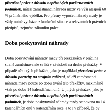
přerušení práce z důvodu nepříznivých povětrnostních
podmínek
, náleží zaměstnanci náhrada mzdy ve výši alespoň 60
% průměrného výdělku. Pro přesný výpočet náhrady mzdy je
vždy nutné vycházet z konkrétní situace a relevantních právních
předpisů, zejména zákoníku práce.
Doba poskytování náhrady
Doba poskytování náhrady mzdy při překážkách v práci na
straně zaměstnavatele se liší v závislosti na druhu překážky. V
případě některých překážek, jako je například
přerušení práce z
důvodu poruchy na strojním zařízení
, náleží zaměstnanci
náhrada mzdy pouze po dobu trvání této překážky, maximálně
však po dobu 14 kalendářních dnů. U jiných překážek, jako je
přerušení práce z důvodu nepříznivých povětrnostních
podmínek
, je doba poskytování náhrady mzdy stanovena na 14
kalendářních dnů v kalendářním roce, a to i v případě, že by