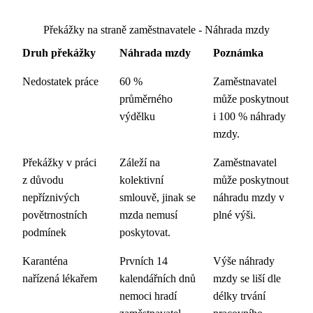
Překážky na straně zaměstnavatele - Náhrada mzdy
Druh překážky
Náhrada mzdy
Poznámka
Nedostatek práce
60 %
Zaměstnavatel
průměrného
může poskytnout
výdělku
i 100 % náhrady
mzdy.
Překážky v práci
Záleží na
Zaměstnavatel
z důvodu
kolektivní
může poskytnout
nepříznivých
smlouvě, jinak se
náhradu mzdy v
povětrnostních
mzda nemusí
plné výši.
podmínek
poskytovat.
Karanténa
Prvních 14
Výše náhrady
nařízená lékařem
kalendářních dnů
mzdy se liší dle
nemoci hradí
délky trvání