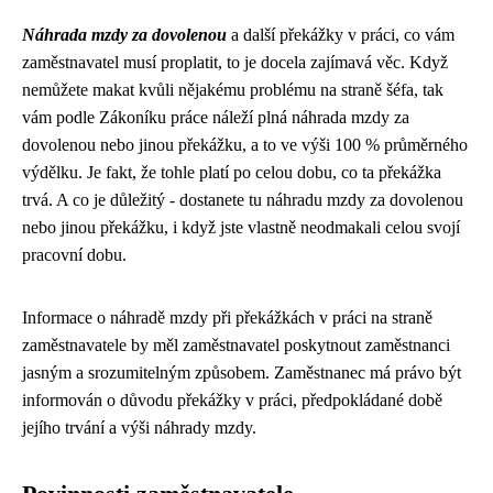
Náhrada mzdy za dovolenou
a další překážky v práci, co vám
zaměstnavatel musí proplatit, to je docela zajímavá věc. Když
nemůžete makat kvůli nějakému problému na straně šéfa, tak
vám podle Zákoníku práce náleží plná
náhrada mzdy za
dovolenou
nebo jinou překážku, a to ve výši 100 % průměrného
výdělku. Je fakt, že tohle platí po celou dobu, co ta překážka
trvá. A co je důležitý - dostanete tu náhradu mzdy za dovolenou
nebo jinou překážku, i když jste vlastně neodmakali celou svojí
pracovní dobu.
Informace o náhradě mzdy při překážkách v práci na straně
zaměstnavatele by měl zaměstnavatel poskytnout zaměstnanci
jasným a srozumitelným způsobem. Zaměstnanec má právo být
informován o důvodu překážky v práci, předpokládané době
jejího trvání a výši náhrady mzdy.