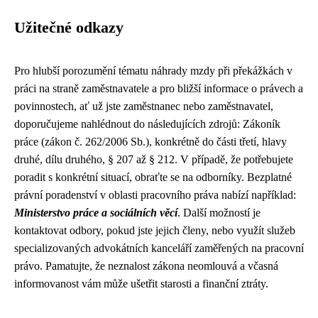
Užitečné odkazy
Pro hlubší porozumění tématu náhrady mzdy při překážkách v
práci na straně zaměstnavatele a pro bližší informace o právech a
povinnostech, ať už jste zaměstnanec nebo zaměstnavatel,
doporučujeme nahlédnout do následujících zdrojů: Zákoník
práce (zákon č. 262/2006 Sb.), konkrétně do části třetí, hlavy
druhé, dílu druhého, § 207 až § 212. V případě, že potřebujete
poradit s konkrétní situací, obraťte se na odborníky. Bezplatné
právní poradenství v oblasti pracovního práva nabízí například:
Ministerstvo práce a sociálních věcí
. Další možností je
kontaktovat odbory, pokud jste jejich členy, nebo využít služeb
specializovaných advokátních kanceláří zaměřených na pracovní
právo. Pamatujte, že neznalost zákona neomlouvá a včasná
informovanost vám může ušetřit starosti a finanční ztráty.