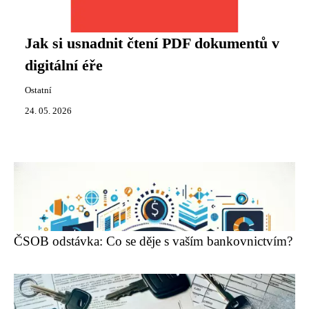
Jak si usnadnit čtení PDF dokumentů v
digitální éře
Ostatní
24. 05. 2026
ČSOB odstávka: Co se děje s vaším bankovnictvím?