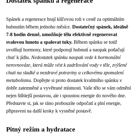
Dostatek spánku a regenerace
Spánek a regenerace hrají klíčovou roli v cestě za optimálním
hubnutím během jednoho měsíce.
Dostatečný spánek, ideálně
7-8 hodin denně, umožňuje tělu efektivně regenerovat
svalovou hmotu a spalovat tuky.
Během spánku se totiž
uvolňují hormony, které podporují hubnutí a naopak potlačují
chuť k jídlu.
Nedostatek spánku naopak vede k hormonální
nerovnováze, která může vést k zadržování vody v těle, zvýšené
chuti na sladké a nezdravé potraviny a celkovému zpomalení
metabolismu.
Dopřejte si proto dostatek kvalitního spánku v
dobře zatemněné a vyvětrané místnosti. Vaše tělo se vám odmění
nejen štíhlejší postavou, ale i spoustou energie do nového dne.
Představte si, jak se ráno probouzíte odpočatí a plní energie,
připraveni na další kroky k vysněné postavě.
Pitný režim a hydratace