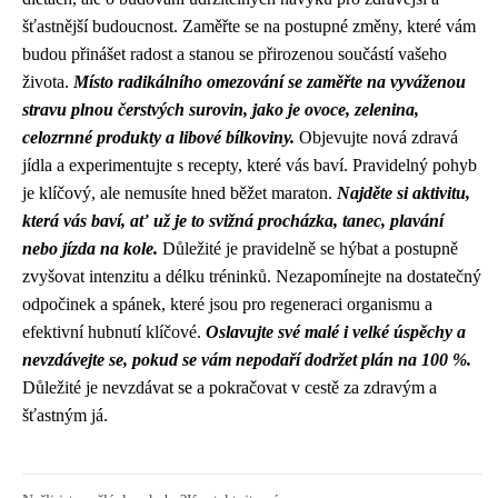
šťastnější budoucnost. Zaměřte se na postupné změny, které vám
budou přinášet radost a stanou se přirozenou součástí vašeho
života.
Místo radikálního omezování se zaměřte na vyváženou
stravu plnou čerstvých surovin, jako je ovoce, zelenina,
celozrnné produkty a libové bílkoviny.
Objevujte nová zdravá
jídla a experimentujte s recepty, které vás baví. Pravidelný pohyb
je klíčový, ale nemusíte hned běžet maraton.
Najděte si aktivitu,
která vás baví, ať už je to svižná procházka, tanec, plavání
nebo jízda na kole.
Důležité je pravidelně se hýbat a postupně
zvyšovat intenzitu a délku tréninků. Nezapomínejte na dostatečný
odpočinek a spánek, které jsou pro regeneraci organismu a
efektivní hubnutí klíčové.
Oslavujte své malé i velké úspěchy a
nevzdávejte se, pokud se vám nepodaří dodržet plán na 100 %.
Důležité je nevzdávat se a pokračovat v cestě za zdravým a
šťastným já.