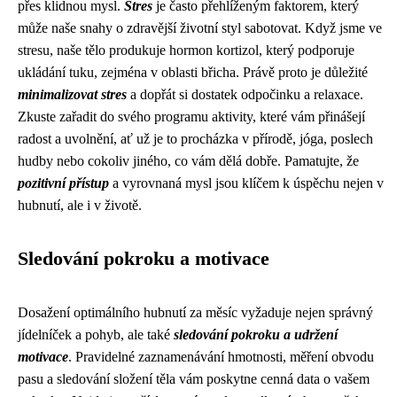
přes klidnou mysl.
Stres
je často přehlíženým faktorem, který
může naše snahy o zdravější životní styl sabotovat. Když jsme ve
stresu, naše tělo produkuje hormon kortizol, který podporuje
ukládání tuku, zejména v oblasti břicha. Právě proto je důležité
minimalizovat stres
a dopřát si dostatek odpočinku a relaxace.
Zkuste zařadit do svého programu aktivity, které vám přinášejí
radost a uvolnění, ať už je to procházka v přírodě, jóga, poslech
hudby nebo cokoliv jiného, co vám dělá dobře. Pamatujte, že
pozitivní přístup
a vyrovnaná mysl jsou klíčem k úspěchu nejen v
hubnutí, ale i v životě.
Sledování pokroku a motivace
Dosažení optimálního hubnutí za měsíc vyžaduje nejen správný
jídelníček a pohyb, ale také
sledování pokroku a udržení
motivace
. Pravidelné zaznamenávání hmotnosti, měření obvodu
pasu a sledování složení těla vám poskytne cenná data o vašem