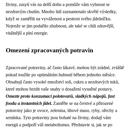
živiny, zasytí vás na delší dobu a pomůže vám vyhnout se
nezdravým chutím. Mnoho lidí zaznamenalo skvělé výsledky,
když se zaměřili na vyváženost a pestrost svého jídelníčku.
Nejenže se jim podařilo zhubnout, ale také se cítili zdravější,
vitálnější a plní energie.
Omezení zpracovaných potravin
Zpracované potraviny, ač často lákavé, mohou být zrádné, zvláště
pokud toužíte po optimálním hubnutí během jednoho měsíce.
Obsahují často vysoké množství soli, cukru a nezdravých tuků,
které mohou brzdit vaše snahy o dosažení vysněné postavy.
Omezte proto konzumaci polotovarů, sladkých nápojů, fast
foodu a instantních jídel.
Zaměřte se na čerstvé a přirozené
potraviny jako je ovoce, zelenina, libové maso, ryby, ořechy a
semínka. Tyto potraviny jsou bohaté na živiny, dodají vám
energii a podpoří váš metabolismus. Představte si, jak se po