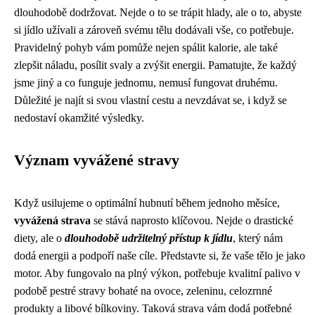
dlouhodobě dodržovat. Nejde o to se trápit hlady, ale o to, abyste
si jídlo užívali a zároveň svému tělu dodávali vše, co potřebuje.
Pravidelný pohyb vám pomůže nejen spálit kalorie, ale také
zlepšit náladu, posílit svaly a zvýšit energii. Pamatujte, že každý
jsme jiný a co funguje jednomu, nemusí fungovat druhému.
Důležité je najít si svou vlastní cestu a nevzdávat se, i když se
nedostaví okamžité výsledky.
Význam vyvážené stravy
Když usilujeme o optimální hubnutí během jednoho měsíce,
vyvážená strava
se stává naprosto klíčovou. Nejde o drastické
diety, ale o
dlouhodobě udržitelný přístup k jídlu
, který nám
dodá energii a podpoří naše cíle. Představte si, že vaše tělo je jako
motor. Aby fungovalo na plný výkon, potřebuje kvalitní palivo v
podobě pestré stravy bohaté na ovoce, zeleninu, celozrnné
produkty a libové bílkoviny. Taková strava vám dodá potřebné