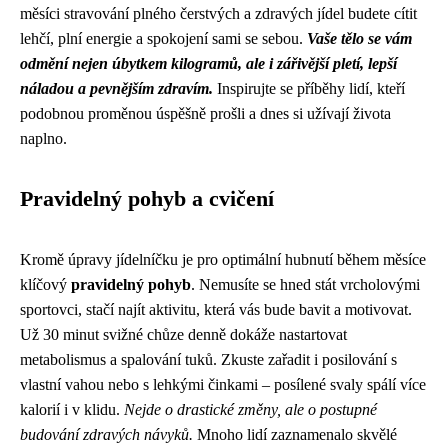
měsíci stravování plného čerstvých a zdravých jídel budete cítit
lehčí, plní energie a spokojení sami se sebou.
Vaše tělo se vám
odmění nejen úbytkem kilogramů, ale i zářivější pletí, lepší
náladou a pevnějším zdravím.
Inspirujte se příběhy lidí, kteří
podobnou proměnou úspěšně prošli a dnes si užívají života
naplno.
Pravidelný pohyb a cvičení
Kromě úpravy jídelníčku je pro optimální hubnutí během měsíce
klíčový
pravidelný pohyb
. Nemusíte se hned stát vrcholovými
sportovci, stačí najít aktivitu, která vás bude bavit a motivovat.
Už 30 minut svižné chůze denně dokáže nastartovat
metabolismus a spalování tuků. Zkuste zařadit i posilování s
vlastní vahou nebo s lehkými činkami – posílené svaly spálí více
kalorií i v klidu.
Nejde o drastické změny, ale o postupné
budování zdravých návyků.
Mnoho lidí zaznamenalo skvělé