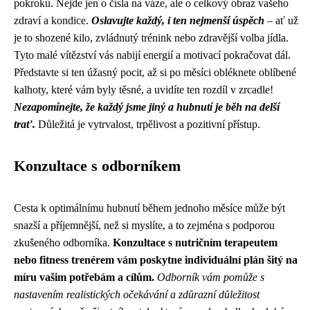
pokroku. Nejde jen o čísla na váze, ale o celkový obraz vašeho
zdraví a kondice.
Oslavujte každý, i ten nejmenší úspěch
– ať už
je to shozené kilo, zvládnutý trénink nebo zdravější volba jídla.
Tyto malé vítězství vás nabijí energií a motivací pokračovat dál.
Představte si ten úžasný pocit, až si po měsíci obléknete oblíbené
kalhoty, které vám byly těsné, a uvidíte ten rozdíl v zrcadle!
Nezapomínejte, že každý jsme jiný a hubnutí je běh na delší
trať.
Důležitá je vytrvalost, trpělivost a pozitivní přístup.
Konzultace s odborníkem
Cesta k optimálnímu hubnutí během jednoho měsíce může být
snazší a příjemnější, než si myslíte, a to zejména s podporou
zkušeného odborníka.
Konzultace s nutričním terapeutem
nebo fitness trenérem vám poskytne individuální plán šitý na
míru vašim potřebám a cílům.
Odborník vám pomůže s
nastavením realistických očekávání a zdůrazní důležitost