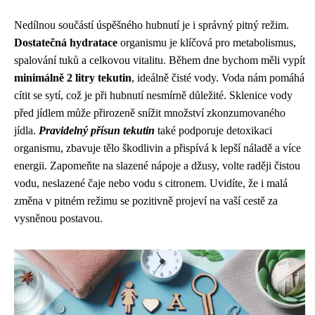
Nedílnou součástí úspěšného hubnutí je i správný pitný režim.
Dostatečná hydratace
organismu je klíčová pro metabolismus,
spalování tuků a celkovou vitalitu. Během dne bychom měli vypít
minimálně 2 litry tekutin
, ideálně čisté vody. Voda nám pomáhá
cítit se sytí, což je při hubnutí nesmírně důležité. Sklenice vody
před jídlem může přirozeně snížit množství zkonzumovaného
jídla.
Pravidelný přísun tekutin
také podporuje detoxikaci
organismu, zbavuje tělo škodlivin a přispívá k lepší náladě a více
energii. Zapomeňte na slazené nápoje a džusy, volte raději čistou
vodu, neslazené čaje nebo vodu s citronem. Uvidíte, že i malá
změna v pitném režimu se pozitivně projeví na vaší cestě za
vysněnou postavou.