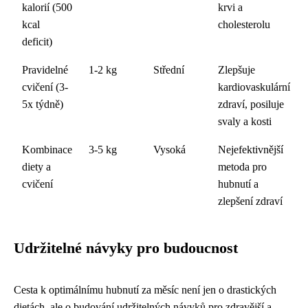
kalorií (500
krvi a
kcal
cholesterolu
deficit)
Pravidelné
1-2 kg
Střední
Zlepšuje
cvičení (3-
kardiovaskulární
5x týdně)
zdraví, posiluje
svaly a kosti
Kombinace
3-5 kg
Vysoká
Nejefektivnější
diety a
metoda pro
cvičení
hubnutí a
zlepšení zdraví
Udržitelné návyky pro budoucnost
Cesta k optimálnímu hubnutí za měsíc není jen o drastických
dietách, ale o budování udržitelných návyků pro zdravější a