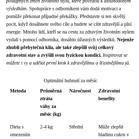
postupných změn životního stylu, které povedou k dlouhodobým
výsledkům.
Spolupráce s odborníkem vám dodá motivaci a
pomůže překonat případné překážky. Představte si ten skvělý
pocit, když dosáhnete svého cíle a budete se cítit zdravější a plní
energie. Mnoho lidí, kteří se na cestu za zdravým životním stylem
vydali s pomocí odborníka, dosáhlo úžasných výsledků.
Nejenže
zhubli přebytečná kila, ale také zlepšili svůj celkový
zdravotní stav a zvýšili svou fyzickou kondici.
Inspirovat se
můžete i vy a udělat první krok k zdravějšímu a šťastnějšímu já.
Optimální hubnutí za měsíc
Metoda
Průměrná
Náročnost
Zdravotní
ztráta
benefity
váhy za
měsíc (kg)
Dieta s
2-4 kg
Střední
Může zlepšit
omezením
hladinu cukru v