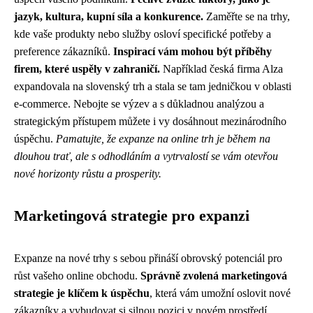
jazyk, kultura, kupní síla a konkurence.
Zaměřte se na trhy,
kde vaše produkty nebo služby osloví specifické potřeby a
preference zákazníků.
Inspirací vám mohou být příběhy
firem, které uspěly v zahraničí.
Například česká firma Alza
expandovala na slovenský trh a stala se tam jedničkou v oblasti
e-commerce. Nebojte se výzev a s důkladnou analýzou a
strategickým přístupem můžete i vy dosáhnout mezinárodního
úspěchu.
Pamatujte, že expanze na online trh je během na
dlouhou trať, ale s odhodláním a vytrvalostí se vám otevřou
nové horizonty růstu a prosperity.
Marketingová strategie pro expanzi
Expanze na nové trhy s sebou přináší obrovský potenciál pro
růst vašeho online obchodu.
Správně zvolená marketingová
strategie je klíčem k úspěchu
, která vám umožní oslovit nové
zákazníky a vybudovat si silnou pozici v novém prostředí.