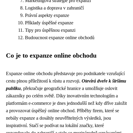
Marketingová strategie pro expanzi
Logistika a doprava v zahraničí
Právní aspekty expanze
Příklady úspěšné expanze
Tipy pro úspěšnou expanzi
Budoucnost expanze online obchodů
Co je to expanze online obchodu
Expanze online obchodu představuje pro podnikatele vzrušující
cestu plnou příležitostí k růstu a rozvoji.
Otevírá dveře k širšímu
publiku
, překračuje geografické hranice a umožňuje oslovit
zákazníky po celém světě. Díky inovativním technologiím a
platformám e-commerce je dnes jednodušší než kdy dříve založit
a provozovat úspěšný online obchod. Příběhy firem, které se
nebály expanze a dosáhly neuvěřitelných výsledků, jsou
inspirativní. Stačí se podívat na lokální značky, které
expandovaly do zahraničí a staly se mezinárodně uznávanými.