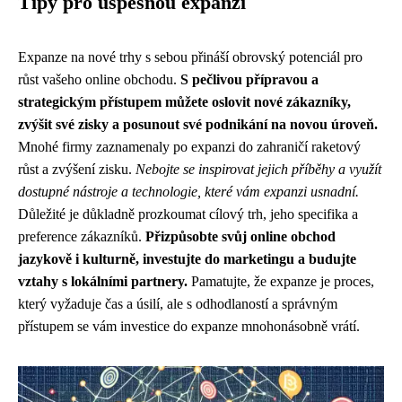
Tipy pro úspěšnou expanzi
Expanze na nové trhy s sebou přináší obrovský potenciál pro
růst vašeho online obchodu.
S pečlivou přípravou a
strategickým přístupem můžete oslovit nové zákazníky,
zvýšit své zisky a posunout své podnikání na novou úroveň.
Mnohé firmy zaznamenaly po expanzi do zahraničí raketový
růst a zvýšení zisku.
Nebojte se inspirovat jejich příběhy a využít
dostupné nástroje a technologie, které vám expanzi usnadní.
Důležité je důkladně prozkoumat cílový trh, jeho specifika a
preference zákazníků.
Přizpůsobte svůj online obchod
jazykově i kulturně, investujte do marketingu a budujte
vztahy s lokálními partnery.
Pamatujte, že expanze je proces,
který vyžaduje čas a úsilí, ale s odhodlaností a správným
přístupem se vám investice do expanze mnohonásobně vrátí.