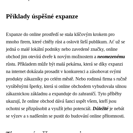
Příklady úspěšné expanze
Expanze do online prostředí se stala klíčovým krokem pro
mnoho firem, které chtěly růst a oslovit širší publikum. Ať už se
jedná o malé lokální podniky nebo zavedené značky, online
obchod jim otevírá dveře k novým možnostem a
neomezenému
růstu. Příkladem může být malá pekárna, která se díky expanzi
na internet dokázala prosadit v konkurenci a zásobovat svými
produkty zákazníky po celém městě. Nebo rodinná firma s ručně
vyráběnými šperky, která si online obchodem vybudovala silnou
zákaznickou základnu a expanduje do zahraničí. Tyto příběhy
ukazují, že online obchod dává šanci uspět všem, kteří jsou
ochotni se přizpůsobit a využít jeho potenciál.
Důležité
je nebát
se výzev a s nadšením se pustit do budování online přítomnosti.