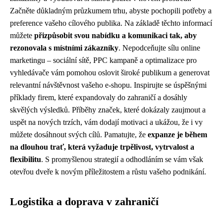
Začněte důkladným průzkumem trhu, abyste pochopili potřeby a
preference vašeho cílového publika. Na základě těchto informací
můžete
přizpůsobit svou nabídku a komunikaci tak, aby
rezonovala s místními zákazníky
. Nepodceňujte sílu online
marketingu – sociální sítě, PPC kampaně a optimalizace pro
vyhledávače vám pomohou oslovit široké publikum a generovat
relevantní návštěvnost vašeho e-shopu. Inspirujte se úspěšnými
příklady firem, které expandovaly do zahraničí a dosáhly
skvělých výsledků. Příběhy značek, které dokázaly zaujmout a
uspět na nových trzích, vám dodají motivaci a ukážou, že i vy
můžete dosáhnout svých cílů. Pamatujte, že
expanze je během
na dlouhou trať, která vyžaduje trpělivost, vytrvalost a
flexibilitu
. S promyšlenou strategií a odhodláním se vám však
otevřou dveře k novým příležitostem a růstu vašeho podnikání.
Logistika a doprava v zahraničí