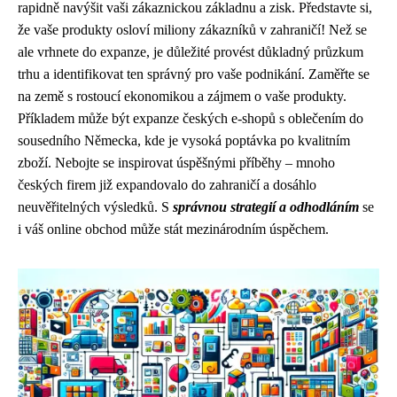
rapidně navýšit vaši zákaznickou základnu a zisk. Představte si,
že vaše produkty osloví miliony zákazníků v zahraničí! Než se
ale vrhnete do expanze, je důležité provést důkladný průzkum
trhu a identifikovat ten správný pro vaše podnikání. Zaměřte se
na země s rostoucí ekonomikou a zájmem o vaše produkty.
Příkladem může být expanze českých e-shopů s oblečením do
sousedního Německa, kde je vysoká poptávka po kvalitním
zboží. Nebojte se inspirovat úspěšnými příběhy – mnoho
českých firem již expandovalo do zahraničí a dosáhlo
neuvěřitelných výsledků. S
správnou strategií a odhodláním
se
i váš online obchod může stát mezinárodním úspěchem.