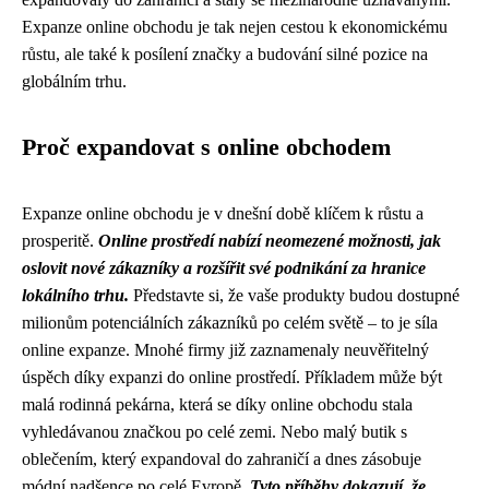
Expanze online obchodu je tak nejen cestou k ekonomickému
růstu, ale také k posílení značky a budování silné pozice na
globálním trhu.
Proč expandovat s online obchodem
Expanze online obchodu je v dnešní době klíčem k růstu a
prosperitě.
Online prostředí nabízí neomezené možnosti, jak
oslovit nové zákazníky a rozšířit své podnikání za hranice
lokálního trhu.
Představte si, že vaše produkty budou dostupné
milionům potenciálních zákazníků po celém světě – to je síla
online expanze. Mnohé firmy již zaznamenaly neuvěřitelný
úspěch díky expanzi do online prostředí. Příkladem může být
malá rodinná pekárna, která se díky online obchodu stala
vyhledávanou značkou po celé zemi. Nebo malý butik s
oblečením, který expandoval do zahraničí a dnes zásobuje
módní nadšence po celé Evropě.
Tyto příběhy dokazují, že