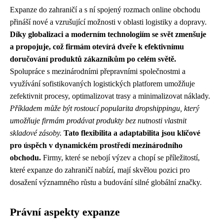
Expanze do zahraničí a s ní spojený rozmach online obchodu
přináší nové a vzrušující možnosti v oblasti logistiky a dopravy.
Díky globalizaci a moderním technologiím se svět zmenšuje
a propojuje, což firmám otevírá dveře k efektivnímu
doručování produktů zákazníkům po celém světě.
Spolupráce s mezinárodními přepravními společnostmi a
využívání sofistikovaných logistických platforem umožňuje
zefektivnit procesy, optimalizovat trasy a minimalizovat náklady.
Příkladem může být rostoucí popularita dropshippingu, který
umožňuje firmám prodávat produkty bez nutnosti vlastnit
skladové zásoby.
Tato flexibilita a adaptabilita jsou klíčové
pro úspěch v dynamickém prostředí mezinárodního
obchodu.
Firmy, které se nebojí výzev a chopí se příležitostí,
které expanze do zahraničí nabízí, mají skvělou pozici pro
dosažení významného růstu a budování silné globální značky.
Právní aspekty expanze