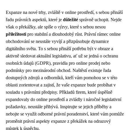
Expanze na nové trhy, zvláště v online prostředí, s sebou přináší
řadu právních aspektů, které je
důležité
správně uchopit. Nejde
však o překážky, ale spíše o
výzvy
, které s sebou nesou
příležitosti
pro stabilní a dlouhodobý růst. Právní rámec online
obchodování se neustále vyvíjí a přizpůsobuje dynamice
digitálního světa. To s sebou přináší potřebu být v obraze a
aktivně sledovat aktuální legislativu, ať už se jedná o ochranu
osobních údajů (GDPR), pravidla pro online prodej nebo
podmínky pro mezinárodní obchod. Naštěstí existuje řada
dostupných zdrojů a odborníků, kteří vám pomohou se v této
oblasti zorientovat a zajistí, že vaše expanze bude probíhat v
souladu s právními předpisy. Příkladů firem, které úspěšně
expandovaly do online prostředí a zvládly i náročné legislativní
požadavky, neustále přibývá. Inspirujte se jejich příběhy a
nebojte se využít odborné právní poradenství, které vám pomůže
proměnit právní aspekty expanze z překážek na odrazový
můstek k úspěchu.