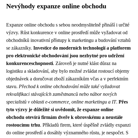
Nevýhody expanze online obchodu
Expanze online obchodu s sebou neodmyslitelně přináší i určité
výzvy. Růst konkurence v online prostředí může vyžadovat od
obchodníků inovativní přístupy k marketingu a budování vztahů
se zákazníky.
Investice do moderních technologií a platforem
pro elektronické obchodování jsou nezbytné pro udržení
konkurenceschopnosti
. Zároveň je nutné klást důraz na
logistiku a skladování, aby bylo možné zvládat rostoucí objemy
objednávek a doručovat zboží zákazníkům včas a v perfektním
stavu.
Přechod k online obchodování může také vyžadovat
rekvalifikaci stávajících zaměstnanců nebo nábor nových
specialistů v oblasti e-commerce, online marketingu a IT
.
Přes
tyto výzvy je důležité si uvědomit, že expanze online
obchodu otevírá firmám dveře k obrovskému a neustále
rostoucímu trhu
. Příkladů firem, které úspěšně zvládly expanzi
do online prostředí a dosáhly významného růstu, je nespočet. S