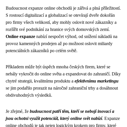
Budoucnost expanze online obchodů je zářivá a plná příležitostí.
S rostoucí digitalizací a globalizací se otevírají dveře dokořán
pro firmy všech velikostí, aby mohly oslovit nové zákazníky a
rozšířit své podnikání za hranice svých domovských zemí.
Online expanze
nabízí nespočet výhod, od snížení nákladů na
provoz kamenných prodejen až po možnost oslovit miliardy
potenciálních zákazníků po celém světě.
Příkladem může být úspěch mnoha českých firem, které se
nebály vykročit do online světa a expandovat do zahraničí. Díky
chytré strategii, kvalitnímu produktu a
efektivnímu marketingu
se jim podařilo prorazit na náročné zahraniční trhy a dosáhnout
obdivuhodných výsledků.
Je zřejmé, že
budoucnost patří těm, kteří se nebojí inovací a
jsou ochotni využít potenciál, který online svět nabízí
. Expanze
online obchodů je tak nejen logickým krokem pro firmy, které