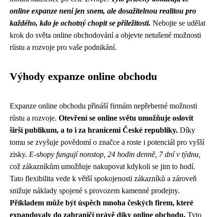
online expanze není jen snem, ale dosažitelnou realitou pro
každého, kdo je ochotný chopit se příležitosti.
Nebojte se udělat
krok do světa online obchodování a objevte netušené možnosti
růstu a rozvoje pro vaše podnikání.
Výhody expanze online obchodu
Expanze online obchodu přináší firmám nepřeberné možnosti
růstu a rozvoje.
Otevření se online světu umožňuje oslovit
širší publikum, a to i za hranicemi České republiky.
Díky
tomu se zvyšuje povědomí o značce a roste i potenciál pro vyšší
zisky.
E-shopy fungují nonstop, 24 hodin denně, 7 dní v týdnu,
což zákazníkům umožňuje nakupovat kdykoli se jim to hodí.
Tato flexibilita vede k větší spokojenosti zákazníků a zároveň
snižuje náklady spojené s provozem kamenné prodejny.
Příkladem může být úspěch mnoha českých firem, které
expandovaly do zahraničí právě díky online obchodu.
Tyto