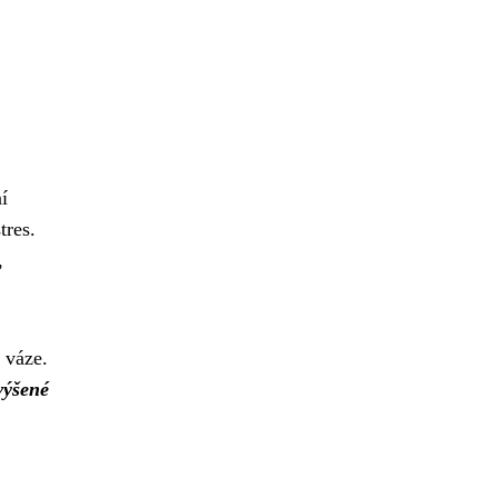
í
tres.
,
 váze.
výšené