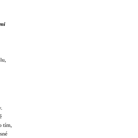
ámi
lu,
y.
ě
 tím,
esné