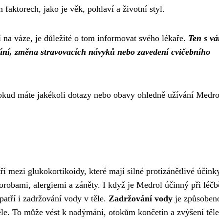
 faktorech, jako je věk, pohlaví a životní styl.
 na váze, je důležité o tom informovat svého lékaře.
Ten s v
ání, změna stravovacích návyků nebo zavedení cvičebního
okud máte jakékoli dotazy nebo obavy ohledně užívání Medro
í mezi glukokortikoidy, které mají silné protizánětlivé účink
robami, alergiemi a záněty. I když je Medrol účinný při léčb
patří i zadržování vody v těle.
Zadržování vody
je způsobeno
ěle. To může vést k nadýmání, otokům končetin a zvýšení těl