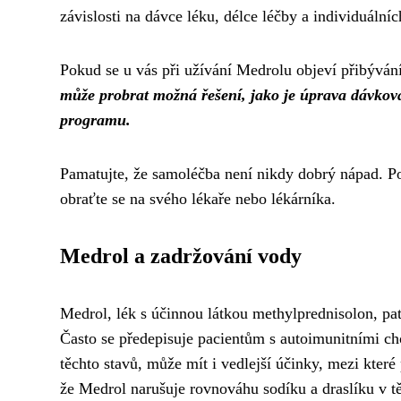
závislosti na dávce léku, délce léčby a individuálních
Pokud se u vás při užívání Medrolu objeví přibývání
může probrat možná řešení, jako je úprava dávkov
programu.
Pamatujte, že samoléčba není nikdy dobrý nápad. P
obraťte se na svého lékaře nebo lékárníka.
Medrol a zadržování vody
Medrol, lék s účinnou látkou methylprednisolon, patř
Často se předepisuje pacientům s autoimunitními cho
těchto stavů, může mít i vedlejší účinky, mezi které 
že Medrol narušuje rovnováhu sodíku a draslíku v t