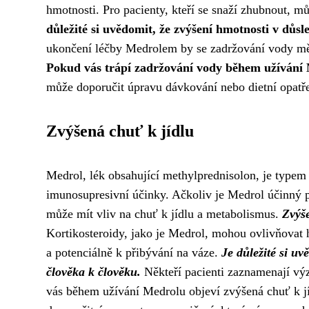
hmotnosti. Pro pacienty, kteří se snaží zhubnout, 
důležité si uvědomit, že zvýšení hmotnosti v dů
ukončení léčby Medrolem by se zadržování vody měl
Pokud vás trápí zadržování vody během užívání M
může doporučit úpravu dávkování nebo dietní opatře
Zvýšená chuť k jídlu
Medrol, lék obsahující methylprednisolon, je typem k
imunosupresivní účinky. Ačkoliv je Medrol účinný př
může mít vliv na chuť k jídlu a metabolismus.
Zvýše
Kortikosteroidy, jako je Medrol, mohou ovlivňovat h
a potenciálně k přibývání na váze.
Je důležité si uv
člověka k člověku.
Někteří pacienti zaznamenají vý
vás během užívání Medrolu objeví zvýšená chuť k jí