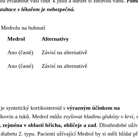
ou zvládnout vaši chuť k jídlu a udržet si zdravou váhu.
Pama
ultace s lékařem je nebezpečná.
 Medrolu na hubnutí
Medrol
Alternativy
Ano (časté)
Závisí na alternativě
Ano (časté)
Závisí na alternativě
je syntetický kortikosteroid s
výrazným účinkem na
ílkovin a tuků. Medrol může
zvyšovat hladinu glukózy v krvi
, 
, zejména v oblasti břicha, obličeje a zad
. Dlouhodobé užív
diabetu 2. typu. Pacienti užívající Medrol by si měli hlídat p