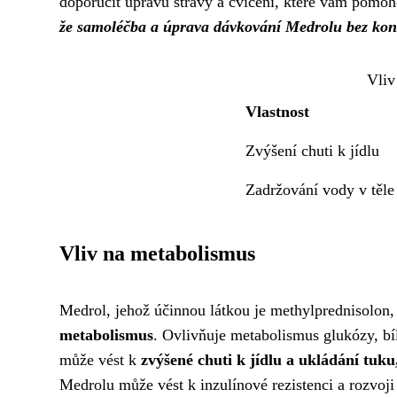
doporučit úpravu stravy a cvičení, které vám pomoh
že samoléčba a úprava dávkování Medrolu bez konz
Vliv
Vlastnost
Zvýšení chuti k jídlu
Zadržování vody v těle
Vliv na metabolismus
Medrol, jehož účinnou látkou je methylprednisolon, 
metabolismus
. Ovlivňuje metabolismus glukózy, b
může vést k
zvýšené chuti k jídlu a ukládání tuku
Medrolu může vést k inzulínové rezistenci a rozvoji 