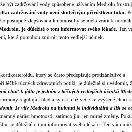
může být zadržování vody způsobené užíváním Medrolu frustruj
sledku zadržování vody není skutečným přírůstkem tuku.
P
o postupně zlepšovat a hmotnost by se měla vrátit k normál
edrolu, je důležité o tom informovat svého lékaře.
Ten v
ní, která pomohou zmírnit tento vedlejší účinek.
ortikosteroidu, který se často předepisuje protizánětlivé a
i léčbě různých zdravotních potíží, je důležité si uvědomit, 
ná chuť k jídlu je jedním z běžných vedlejších účinků Medr
ormony regulující hlad a sytost, což vede ke zvýšené chuti k 
ědomit, že vliv Medrolu na hubnutí je individuální a liší se o
znamný nárůst hmotnosti, zatímco jiní jen mírné změny. Poku
dlu, je důležité o tom informovat svého lékaře. Ten vám můž