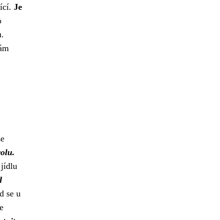
ící.
Je
o
u.
ám
že
olu.
jídlu
d
d se u
e