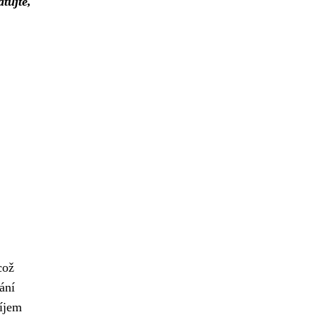
tujte,
což
ání
říjem