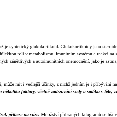
 je syntetický glukokortikoid. Glukokortikoidy jsou steroidn
 důležitou roli v metabolismu, imunitním systému a reakci na s
ůzných zánětlivých a autoimunitních onemocnění, jako je astma
, může mít i vedlejší účinky, z nichž jedním je i přibývání na
 několika faktory, včetně zadržování vody a sodíku v těle, z
rol, přibere na váze.
Množství přibraných kilogramů se liší v