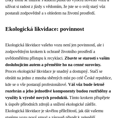
užívat si radost z jízdy s vědomím, že jste se o svůj starý vůz
postarali zodpovědně a s ohledem na životní prostředí.
Ekologická likvidace: povinnost
Ekologická likvidace vašeho vozu není jen povinností, ale i
zodpovědným krokem k ochraně životního prostředí a
uvědomělému přístupu k recyklaci.
Zbavte se starostí s vaším
dosluhujícím autem a přeměňte ho na cenné suroviny.
Proces ekologické likvidace je snadný a dostupný. Stačí se
obrátit na jedno z mnoha sběrných míst po celé České republice,
kde se o vše postarají profesionálové.
Váš vůz bude šetrně
rozebrán a jeho jednotlivé komponenty budou roztříděny a
využity k výrobě nových produktů.
Tímto krokem přispějete
k úspoře přírodních zdrojů a snížení ekologické zátěže.
Ekologická likvidace je skvělou příležitostí, jak dát vašemu
starému vozu nový smysl a zároveň přispět k zelenější