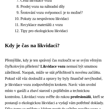
Cena likvidace vozu
Prodej vozu na náhradní díly
Šrotování vozu svépomocí: je to možné?
Pokuty za nesprávnou likvidaci
Recyklace materiálů z vozu
Tipy pro ekologickou likvidaci
Kdy je čas na likvidaci?
Přemýšlíte, kdy je ten správný čas rozloučit se se svým věrným
čtyřkolovým přítelem?
Likvidace vozu
nemusí být smutnou
záležitostí. Naopak, může se stát
příležitostí
k
novému začátku
.
Pokud váš vůz dosloužil a opravy by byly finančně nevýhodné,
je likvidace vozu zodpovědným krokem. Navíc vám uvolní
místo v garáži a zbaví starostí s pojištěním a technickou
kontrolou. Likvidaci vozu svěřte do rukou
profesionálů
, kteří se
postarají o ekologickou likvidaci a vydají vám potřebné doklady.
Díky tomu se můžete s klidem pustit do výběru nového vozu a