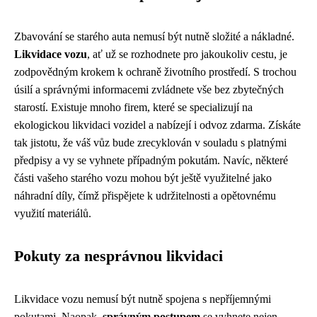
Zbavování se starého auta nemusí být nutně složité a nákladné.
Likvidace vozu
, ať už se rozhodnete pro jakoukoliv cestu, je
zodpovědným krokem k ochraně životního prostředí. S trochou
úsilí a správnými informacemi zvládnete vše bez zbytečných
starostí. Existuje mnoho firem, které se specializují na
ekologickou likvidaci vozidel a nabízejí i odvoz zdarma. Získáte
tak jistotu, že váš vůz bude zrecyklován v souladu s platnými
předpisy a vy se vyhnete případným pokutám. Navíc, některé
části vašeho starého vozu mohou být ještě využitelné jako
náhradní díly, čímž přispějete k udržitelnosti a opětovnému
využití materiálů.
Pokuty za nesprávnou likvidaci
Likvidace vozu nemusí být nutně spojena s nepříjemnými
pokutami. Naopak,
správným postupem
se vyhnete nejen