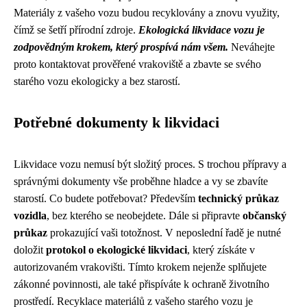
Materiály z vašeho vozu budou recyklovány a znovu využity,
čímž se šetří přírodní zdroje.
Ekologická likvidace vozu je
zodpovědným krokem, který prospívá nám všem.
Neváhejte
proto kontaktovat prověřené vrakoviště a zbavte se svého
starého vozu ekologicky a bez starostí.
Potřebné dokumenty k likvidaci
Likvidace vozu nemusí být složitý proces. S trochou přípravy a
správnými dokumenty vše proběhne hladce a vy se zbavíte
starostí. Co budete potřebovat? Především
technický průkaz
vozidla
, bez kterého se neobejdete. Dále si připravte
občanský
průkaz
prokazující vaši totožnost. V neposlední řadě je nutné
doložit
protokol o ekologické likvidaci
, který získáte v
autorizovaném vrakovišti. Tímto krokem nejenže splňujete
zákonné povinnosti, ale také přispíváte k ochraně životního
prostředí. Recyklace materiálů z vašeho starého vozu je