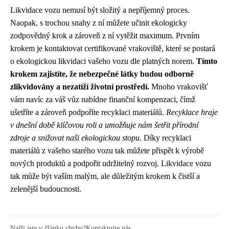
Likvidace vozu nemusí být složitý a nepříjemný proces.
Naopak, s trochou snahy z ní můžete učinit ekologicky
zodpovědný krok a zároveň z ní vytěžit maximum. Prvním
krokem je kontaktovat certifikované vrakoviště, které se postará
o ekologickou likvidaci vašeho vozu dle platných norem.
Tímto
krokem zajistíte, že nebezpečné látky budou odborně
zlikvidovány a nezatíží životní prostředí.
Mnoho vrakovišť
vám navíc za váš vůz nabídne finanční kompenzaci, čímž
ušetříte a zároveň podpoříte recyklaci materiálů.
Recyklace hraje
v dnešní době klíčovou roli a umožňuje nám šetřit přírodní
zdroje a snižovat naši ekologickou stopu.
Díky recyklaci
materiálů z vašeho starého vozu tak můžete přispět k výrobě
nových produktů a podpořit udržitelný rozvoj. Likvidace vozu
tak může být vaším malým, ale důležitým krokem k čistší a
zelenější budoucnosti.
Našli jste v článku chybu?
Kontaktujte nás