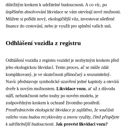
důležitým krokem k udržitelné budoucnosti. A co víc, po
úspěšném absolvování likvidace se vám otevírají nové možnosti.
Můžete si pořídit nový, ekologičtější vůz, investovat ušetřené
finance do cestování, nebo je využít pro splnění vašich snů.
Odhlášení vozidla z registru
Odhlášení vozidla z registru vozidel je nezbytným krokem před
jeho ekologickou likvidací. Tento proces, ač se může zdát
komplikovaný, je ve skutečnosti přímočarý a srozumitelný.
Navíc představuje symbolické uzavření jedné kapitoly a otevírá
dveře k novým možnostem.
Likvidace vozu
, ať už z důvodu
stáří, nefunkčnosti nebo touhy po novém modelu, je
zodpovědným krokem k ochraně životního prostředí.
Prostřednictvím ekologické likvidace je zajištěno, že součásti
vašeho vozu budou recyklovány a znovu využity, čímž přispějete
k udržitelnější budoucnosti.
Jak provést likvidaci vozu?