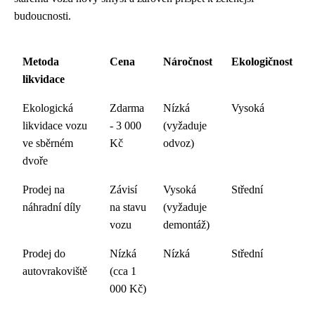
budoucnosti.
Metoda
Cena
Náročnost
Ekologičnost
likvidace
Ekologická
Zdarma
Nízká
Vysoká
likvidace vozu
- 3 000
(vyžaduje
ve sběrném
Kč
odvoz)
dvoře
Prodej na
Závisí
Vysoká
Střední
náhradní díly
na stavu
(vyžaduje
vozu
demontáž)
Prodej do
Nízká
Nízká
Střední
autovrakoviště
(cca 1
000 Kč)