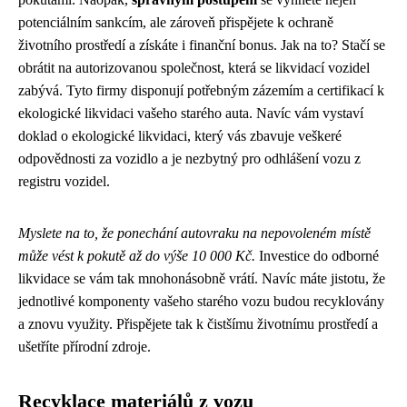
potenciálním sankcím, ale zároveň přispějete k ochraně
životního prostředí a získáte i finanční bonus. Jak na to? Stačí se
obrátit na autorizovanou společnost, která se likvidací vozidel
zabývá. Tyto firmy disponují potřebným zázemím a certifikací k
ekologické likvidaci vašeho starého auta. Navíc vám vystaví
doklad o ekologické likvidaci, který vás zbavuje veškeré
odpovědnosti za vozidlo a je nezbytný pro odhlášení vozu z
registru vozidel.
Myslete na to, že ponechání autovraku na nepovoleném místě
může vést k pokutě až do výše 10 000 Kč.
Investice do odborné
likvidace se vám tak mnohonásobně vrátí. Navíc máte jistotu, že
jednotlivé komponenty vašeho starého vozu budou recyklovány
a znovu využity. Přispějete tak k čistšímu životnímu prostředí a
ušetříte přírodní zdroje.
Recyklace materiálů z vozu