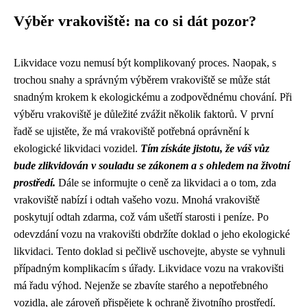
Výběr vrakoviště: na co si dát pozor?
Likvidace vozu nemusí být komplikovaný proces. Naopak, s
trochou snahy a správným výběrem vrakoviště se může stát
snadným krokem k ekologickému a zodpovědnému chování. Při
výběru vrakoviště je důležité zvážit několik faktorů. V první
řadě se ujistěte, že má vrakoviště potřebná oprávnění k
ekologické likvidaci vozidel.
Tím získáte jistotu, že váš vůz
bude zlikvidován v souladu se zákonem a s ohledem na životní
prostředí.
Dále se informujte o ceně za likvidaci a o tom, zda
vrakoviště nabízí i odtah vašeho vozu. Mnohá vrakoviště
poskytují odtah zdarma, což vám ušetří starosti i peníze. Po
odevzdání vozu na vrakovišti obdržíte doklad o jeho ekologické
likvidaci. Tento doklad si pečlivě uschovejte, abyste se vyhnuli
případným komplikacím s úřady. Likvidace vozu na vrakovišti
má řadu výhod. Nejenže se zbavíte starého a nepotřebného
vozidla, ale zároveň přispějete k ochraně životního prostředí.