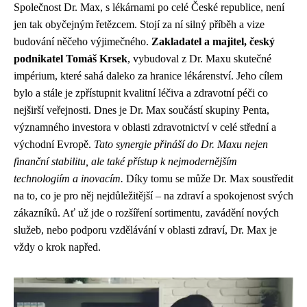
Společnost Dr. Max, s lékárnami po celé České republice, není
jen tak obyčejným řetězcem. Stojí za ní silný příběh a vize
budování něčeho výjimečného.
Zakladatel a majitel, český
podnikatel Tomáš Krsek
, vybudoval z Dr. Maxu skutečné
impérium, které sahá daleko za hranice lékárenství. Jeho cílem
bylo a stále je zpřístupnit kvalitní léčiva a zdravotní péči co
nejširší veřejnosti. Dnes je Dr. Max součástí skupiny Penta,
významného investora v oblasti zdravotnictví v celé střední a
východní Evropě.
Tato synergie přináší do Dr. Maxu nejen
finanční stabilitu, ale také přístup k nejmodernějším
technologiím a inovacím.
Díky tomu se může Dr. Max soustředit
na to, co je pro něj nejdůležitější – na zdraví a spokojenost svých
zákazníků. Ať už jde o rozšíření sortimentu, zavádění nových
služeb, nebo podporu vzdělávání v oblasti zdraví, Dr. Max je
vždy o krok napřed.