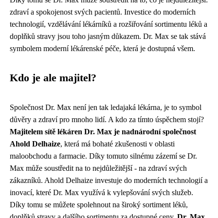
zdraví a spokojenost svých pacientů. Investice do moderních
technologií, vzdělávání lékárníků a rozšiřování sortimentu léků a
doplňků stravy jsou toho jasným důkazem. Dr. Max se tak stává
symbolem moderní lékárenské péče, která je dostupná všem.
Kdo je ale majitel?
Společnost Dr. Max není jen tak ledajaká lékárna, je to symbol
důvěry a zdraví pro mnoho lidí. A kdo za tímto úspěchem stojí?
Majitelem sítě lékáren Dr. Max je nadnárodní společnost
Ahold Delhaize
, která má bohaté zkušenosti v oblasti
maloobchodu a farmacie. Díky tomuto silnému zázemí se Dr.
Max může soustředit na to nejdůležitější - na zdraví svých
zákazníků. Ahold Delhaize investuje do moderních technologií a
inovací, které Dr. Max využívá k vylepšování svých služeb.
Díky tomu se můžete spolehnout na široký sortiment léků,
doplňků stravy a dalšího sortimentu za dostupné ceny.
Dr. Max