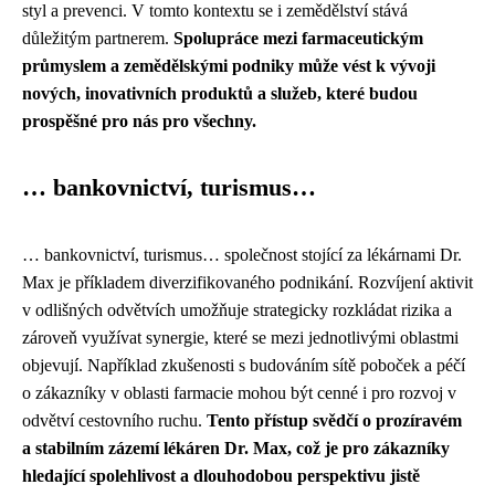
styl a prevenci. V tomto kontextu se i zemědělství stává
důležitým partnerem.
Spolupráce mezi farmaceutickým
průmyslem a zemědělskými podniky může vést k vývoji
nových, inovativních produktů a služeb, které budou
prospěšné pro nás pro všechny.
… bankovnictví, turismus…
… bankovnictví, turismus… společnost stojící za lékárnami Dr.
Max je příkladem diverzifikovaného podnikání. Rozvíjení aktivit
v odlišných odvětvích umožňuje strategicky rozkládat rizika a
zároveň využívat synergie, které se mezi jednotlivými oblastmi
objevují. Například zkušenosti s budováním sítě poboček a péčí
o zákazníky v oblasti farmacie mohou být cenné i pro rozvoj v
odvětví cestovního ruchu.
Tento přístup svědčí o prozíravém
a stabilním zázemí lékáren Dr. Max, což je pro zákazníky
hledající spolehlivost a dlouhodobou perspektivu jistě