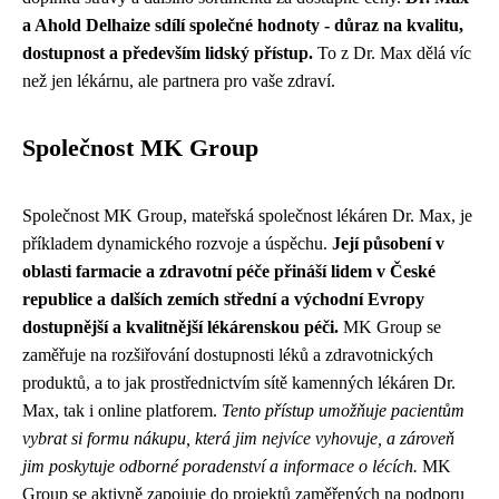
a Ahold Delhaize sdílí společné hodnoty - důraz na kvalitu,
dostupnost a především lidský přístup.
To z Dr. Max dělá víc
než jen lékárnu, ale partnera pro vaše zdraví.
Společnost MK Group
Společnost MK Group, mateřská společnost lékáren Dr. Max, je
příkladem dynamického rozvoje a úspěchu.
Její působení v
oblasti farmacie a zdravotní péče přináší lidem v České
republice a dalších zemích střední a východní Evropy
dostupnější a kvalitnější lékárenskou péči.
MK Group se
zaměřuje na rozšiřování dostupnosti léků a zdravotnických
produktů, a to jak prostřednictvím sítě kamenných lékáren Dr.
Max, tak i online platforem.
Tento přístup umožňuje pacientům
vybrat si formu nákupu, která jim nejvíce vyhovuje, a zároveň
jim poskytuje odborné poradenství a informace o lécích.
MK
Group se aktivně zapojuje do projektů zaměřených na podporu