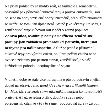
Na první pohled by se mohlo zdát, že farmacie a zemědělství,
obzvláště pak pěstování cukrové řepy a provoz cukrovarů, jsou
od sebe na hony vzdálené obory. Nicméně, při bližším zkoumání
se ukáže, že tomu tak úplně není. Stejně jako lékárny Dr. Max, i
zemědělství hraje klíčovou roli v péči o zdraví populace.
Zdravá půda, kvalitní plodiny a udržitelné zemědělské
postupy jsou základem pro produkci potravin, které jsou
nezbytné pro naši prosperitu.
Ať už se jedná o pěstování
cukrové řepy pro výrobu cukru, obilí pro pečení chleba nebo
ovoce a zeleniny pro pestrou stravu, zemědělství je s naší
každodenní pohodou neodmyslitelně spjato.
V dnešní době se stále více lidí zajímá o původ potravin a jejich
dopad na zdraví.
Tento trend jde ruku v ruce s filozofií lékáren
Dr. Max, které se snaží svým zákazníkům nabízet komplexní péči
o zdraví.
Ať už se jedná o léky, doplňky stravy nebo
poradenství, cílem je vždy to samé - podporovat zdravý životní