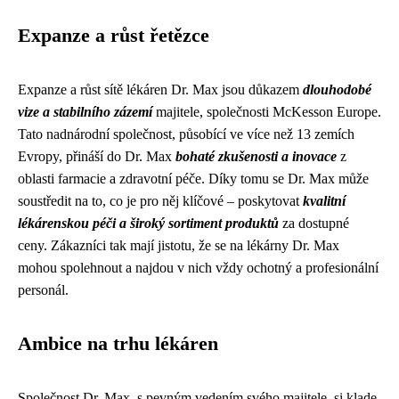
Expanze a růst řetězce
Expanze a růst sítě lékáren Dr. Max jsou důkazem
dlouhodobé
vize a stabilního zázemí
majitele, společnosti McKesson Europe.
Tato nadnárodní společnost, působící ve více než 13 zemích
Evropy, přináší do Dr. Max
bohaté zkušenosti a inovace
z
oblasti farmacie a zdravotní péče. Díky tomu se Dr. Max může
soustředit na to, co je pro něj klíčové – poskytovat
kvalitní
lékárenskou péči a široký sortiment produktů
za dostupné
ceny. Zákazníci tak mají jistotu, že se na lékárny Dr. Max
mohou spolehnout a najdou v nich vždy ochotný a profesionální
personál.
Ambice na trhu lékáren
Společnost Dr. Max, s pevným vedením svého majitele, si klade