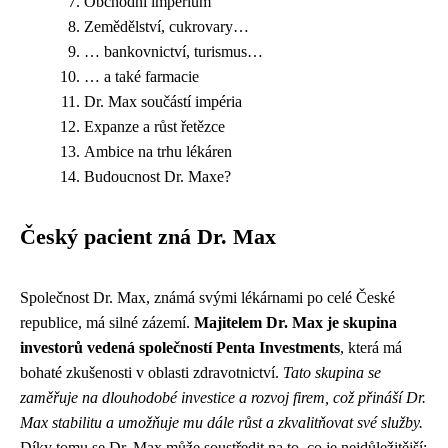
Obchodní impérium
Zemědělství, cukrovary…
… bankovnictví, turismus…
… a také farmacie
Dr. Max součástí impéria
Expanze a růst řetězce
Ambice na trhu lékáren
Budoucnost Dr. Maxe?
Český pacient zná Dr. Max
Společnost Dr. Max, známá svými lékárnami po celé České
republice, má silné zázemí.
Majitelem Dr. Max je skupina
investorů vedená společností Penta Investments
, která má
bohaté zkušenosti v oblasti zdravotnictví.
Tato skupina se
zaměřuje na dlouhodobé investice a rozvoj firem, což přináší Dr.
Max stabilitu a umožňuje mu dále růst a zkvalitňovat své služby.
Díky tomu se Dr. Max může soustředit na to, co je nejdůležitější: