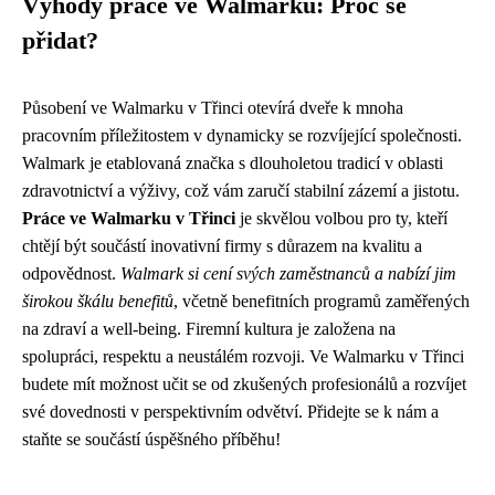
Výhody práce ve Walmarku: Proč se
přidat?
Působení ve Walmarku v Třinci otevírá dveře k mnoha
pracovním příležitostem v dynamicky se rozvíjející společnosti.
Walmark je etablovaná značka s dlouholetou tradicí v oblasti
zdravotnictví a výživy, což vám zaručí stabilní zázemí a jistotu.
Práce ve Walmarku v Třinci
je skvělou volbou pro ty, kteří
chtějí být součástí inovativní firmy s důrazem na kvalitu a
odpovědnost.
Walmark si cení svých zaměstnanců a nabízí jim
širokou škálu benefitů
, včetně benefitních programů zaměřených
na zdraví a well-being. Firemní kultura je založena na
spolupráci, respektu a neustálém rozvoji. Ve Walmarku v Třinci
budete mít možnost učit se od zkušených profesionálů a rozvíjet
své dovednosti v perspektivním odvětví. Přidejte se k nám a
staňte se součástí úspěšného příběhu!