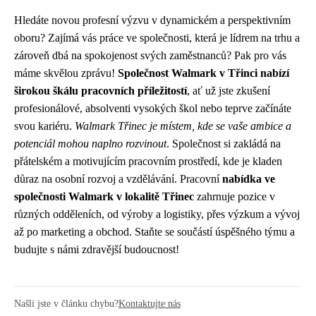
Hledáte novou profesní výzvu v dynamickém a perspektivním
oboru? Zajímá vás práce ve společnosti, která je lídrem na trhu a
zároveň dbá na spokojenost svých zaměstnanců? Pak pro vás
máme skvělou zprávu!
Společnost Walmark v Třinci nabízí
širokou škálu pracovních příležitostí
, ať už jste zkušení
profesionálové, absolventi vysokých škol nebo teprve začínáte
svou kariéru.
Walmark Třinec je místem, kde se vaše ambice a
potenciál mohou naplno rozvinout
. Společnost si zakládá na
přátelském a motivujícím pracovním prostředí, kde je kladen
důraz na osobní rozvoj a vzdělávání. Pracovní
nabídka ve
společnosti Walmark v lokalitě Třinec
zahrnuje pozice v
různých odděleních, od výroby a logistiky, přes výzkum a vývoj
až po marketing a obchod. Staňte se součástí úspěšného týmu a
budujte s námi zdravější budoucnost!
Našli jste v článku chybu?
Kontaktujte nás