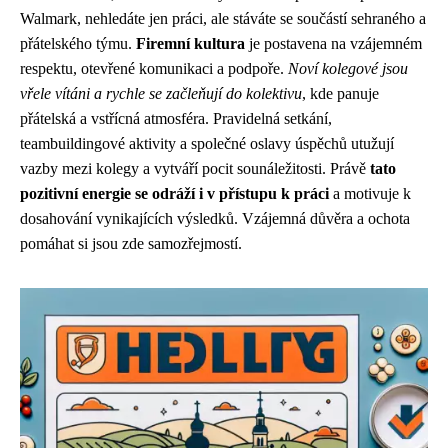
Walmark, nehledáte jen práci, ale stáváte se součástí sehraného a
přátelského týmu.
Firemní kultura
je postavena na vzájemném
respektu, otevřené komunikaci a podpoře.
Noví kolegové jsou
vřele vítáni a rychle se začleňují do kolektivu
, kde panuje
přátelská a vstřícná atmosféra. Pravidelná setkání,
teambuildingové aktivity a společné oslavy úspěchů utužují
vazby mezi kolegy a vytváří pocit sounáležitosti. Právě
tato
pozitivní energie se odráží i v přístupu k práci
a motivuje k
dosahování vynikajících výsledků. Vzájemná důvěra a ochota
pomáhat si jsou zde samozřejmostí.