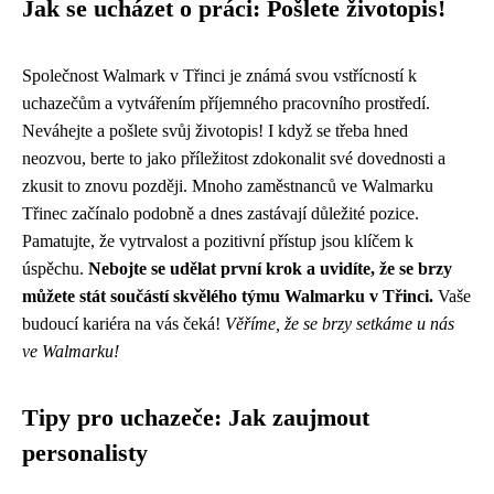
Jak se ucházet o práci: Pošlete životopis!
Společnost Walmark v Třinci je známá svou vstřícností k
uchazečům a vytvářením příjemného pracovního prostředí.
Neváhejte a pošlete svůj životopis! I když se třeba hned
neozvou, berte to jako příležitost zdokonalit své dovednosti a
zkusit to znovu později. Mnoho zaměstnanců ve Walmarku
Třinec začínalo podobně a dnes zastávají důležité pozice.
Pamatujte, že vytrvalost a pozitivní přístup jsou klíčem k
úspěchu.
Nebojte se udělat první krok a uvidíte, že se brzy
můžete stát součástí skvělého týmu Walmarku v Třinci.
Vaše
budoucí kariéra na vás čeká!
Věříme, že se brzy setkáme u nás
ve Walmarku!
Tipy pro uchazeče: Jak zaujmout
personalisty