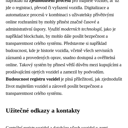
například na
zjednodušení procesů
pro majitele vozidel, ať už
jde o registraci, převod či vyřazení vozidla. Digitalizace a
automatizace procesů v kombinaci s uživatelsky přívětivými
online rozhraními by mohly přinést značné časové a
administrativní úspory.
Využití moderních technologií
, jako je
například blockchain, by mohlo dále posílit bezpečnost a
transparentnost celého systému. Představme si například
budoucnost, kde je historie vozidla, včetně všech servisních
záznamů a provedených oprav, snadno dostupná a ověřitelná
online. Takový systém by přinesl větší důvěru mezi kupujícími a
prodávajícími ojetých vozidel a zamezil by podvodům.
Budoucnost registru vozidel
je plná příležitostí, jak zjednodušit
život majitelům vozidel a zároveň posílit bezpečnost a
transparentnost celého systému.
Užitečné odkazy a kontakty
Centrální registr vozidel a databáze všech vozidel v zemi