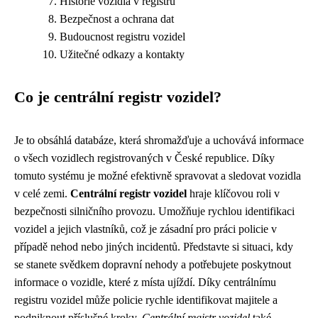
Historie vozidla v registru
Bezpečnost a ochrana dat
Budoucnost registru vozidel
Užitečné odkazy a kontakty
Co je centrální registr vozidel?
Je to obsáhlá databáze, která shromažďuje a uchovává informace
o všech vozidlech registrovaných v České republice. Díky
tomuto systému je možné efektivně spravovat a sledovat vozidla
v celé zemi.
Centrální registr vozidel
hraje klíčovou roli v
bezpečnosti silničního provozu. Umožňuje rychlou identifikaci
vozidel a jejich vlastníků, což je zásadní pro práci policie v
případě nehod nebo jiných incidentů. Představte si situaci, kdy
se stanete svědkem dopravní nehody a potřebujete poskytnout
informace o vozidle, které z místa ujíždí. Díky centrálnímu
registru vozidel může policie rychle identifikovat majitele a
podniknout příslušné kroky.
Centrální registr vozidel
také