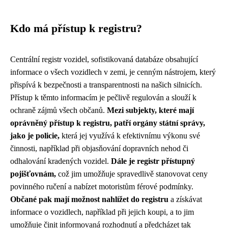
Kdo má přístup k registru?
Centrální registr vozidel, sofistikovaná databáze obsahující
informace o všech vozidlech v zemi, je cenným nástrojem, který
přispívá k bezpečnosti a transparentnosti na našich silnicích.
Přístup k těmto informacím je pečlivě regulován a slouží k
ochraně zájmů všech občanů.
Mezi subjekty, které mají
oprávněný přístup k registru, patří orgány státní správy,
jako je policie,
která jej využívá k efektivnímu výkonu své
činnosti, například při objasňování dopravních nehod či
odhalování kradených vozidel.
Dále je registr přístupný
pojišťovnám,
což jim umožňuje spravedlivě stanovovat ceny
povinného ručení a nabízet motoristům férové podmínky.
Občané pak mají možnost nahlížet do registru
a získávat
informace o vozidlech, například při jejich koupi, a to jim
umožňuje činit informovaná rozhodnutí a předcházet tak