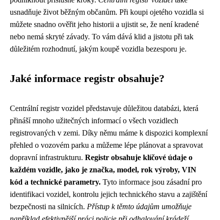
usnadňuje život běžným občanům. Při koupi ojetého vozidla si
můžete snadno ověřit jeho historii a ujistit se, že není kradené
nebo nemá skryté závady. To vám dává klid a jistotu při tak
důležitém rozhodnutí, jakým koupě vozidla bezesporu je.
Jaké informace registr obsahuje?
Centrální registr vozidel představuje důležitou databázi, která
přináší mnoho užitečných informací o všech vozidlech
registrovaných v zemi. Díky němu máme k dispozici komplexní
přehled o vozovém parku a můžeme lépe plánovat a spravovat
dopravní infrastrukturu.
Registr obsahuje klíčové údaje o
každém vozidle, jako je značka, model, rok výroby, VIN
kód a technické parametry.
Tyto informace jsou zásadní pro
identifikaci vozidel, kontrolu jejich technického stavu a zajištění
bezpečnosti na silnicích.
Přístup k těmto údajům umožňuje
například efektivnější práci policie při odhalování krádeží