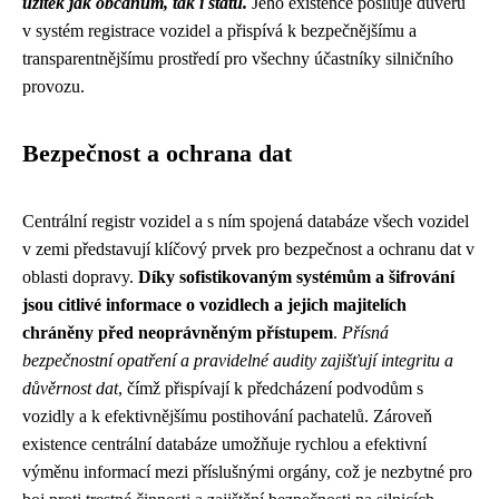
užitek jak občanům, tak i státu.
Jeho existence posiluje důvěru
v systém registrace vozidel a přispívá k bezpečnějšímu a
transparentnějšímu prostředí pro všechny účastníky silničního
provozu.
Bezpečnost a ochrana dat
Centrální registr vozidel a s ním spojená databáze všech vozidel
v zemi představují klíčový prvek pro bezpečnost a ochranu dat v
oblasti dopravy.
Díky sofistikovaným systémům a šifrování
jsou citlivé informace o vozidlech a jejich majitelích
chráněny před neoprávněným přístupem
.
Přísná
bezpečnostní opatření a pravidelné audity zajišťují integritu a
důvěrnost dat
, čímž přispívají k předcházení podvodům s
vozidly a k efektivnějšímu postihování pachatelů. Zároveň
existence centrální databáze umožňuje rychlou a efektivní
výměnu informací mezi příslušnými orgány, což je nezbytné pro