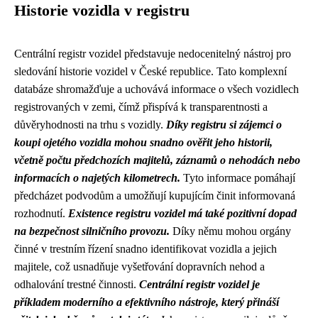
Historie vozidla v registru
Centrální registr vozidel představuje nedocenitelný nástroj pro
sledování historie vozidel v České republice. Tato komplexní
databáze shromažďuje a uchovává informace o všech vozidlech
registrovaných v zemi, čímž přispívá k transparentnosti a
důvěryhodnosti na trhu s vozidly.
Díky registru si zájemci o
koupi ojetého vozidla mohou snadno ověřit jeho historii,
včetně počtu předchozích majitelů, záznamů o nehodách nebo
informacích o najetých kilometrech.
Tyto informace pomáhají
předcházet podvodům a umožňují kupujícím činit informovaná
rozhodnutí.
Existence registru vozidel má také pozitivní dopad
na bezpečnost silničního provozu.
Díky němu mohou orgány
činné v trestním řízení snadno identifikovat vozidla a jejich
majitele, což usnadňuje vyšetřování dopravních nehod a
odhalování trestné činnosti.
Centrální registr vozidel je
příkladem moderního a efektivního nástroje, který přináší