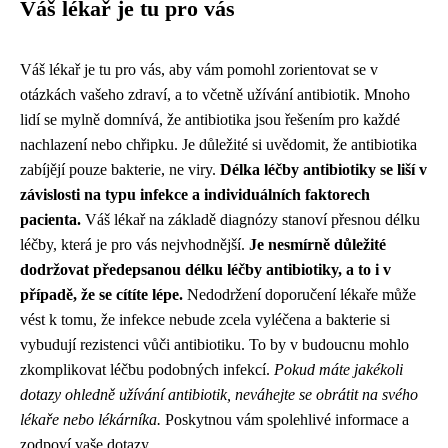
Váš lékař je tu pro vás
Váš lékař je tu pro vás, aby vám pomohl zorientovat se v
otázkách vašeho zdraví, a to včetně užívání antibiotik. Mnoho
lidí se mylně domnívá, že antibiotika jsou řešením pro každé
nachlazení nebo chřipku. Je důležité si uvědomit, že antibiotika
zabíjějí pouze bakterie, ne viry.
Délka léčby antibiotiky se liší v
závislosti na typu infekce a individuálních faktorech
pacienta.
Váš lékař na základě diagnózy stanoví přesnou délku
léčby, která je pro vás nejvhodnější.
Je nesmírně důležité
dodržovat předepsanou délku léčby antibiotiky, a to i v
případě, že se cítíte lépe.
Nedodržení doporučení lékaře může
vést k tomu, že infekce nebude zcela vyléčena a bakterie si
vybudují rezistenci vůči antibiotiku. To by v budoucnu mohlo
zkomplikovat léčbu podobných infekcí.
Pokud máte jakékoli
dotazy ohledně užívání antibiotik, neváhejte se obrátit na svého
lékaře nebo lékárníka.
Poskytnou vám spolehlivé informace a
zodpoví vaše dotazy.