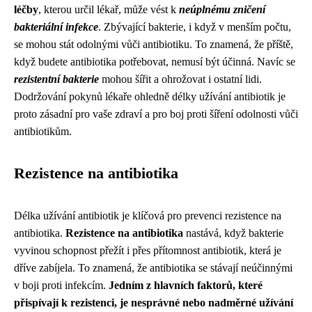
léčby
, kterou určil lékař, může vést k
neúplnému zničení
bakteriální infekce
. Zbývající bakterie, i když v menším počtu,
se mohou stát odolnými vůči antibiotiku. To znamená, že příště,
když budete antibiotika potřebovat, nemusí být účinná. Navíc se
rezistentní bakterie
mohou šířit a ohrožovat i ostatní lidi.
Dodržování pokynů lékaře ohledně délky užívání antibiotik je
proto zásadní pro vaše zdraví a pro boj proti šíření odolnosti vůči
antibiotikům.
Rezistence na antibiotika
Délka užívání antibiotik je klíčová pro prevenci rezistence na
antibiotika.
Rezistence na antibiotika
nastává, když bakterie
vyvinou schopnost přežít i přes přítomnost antibiotik, která je
dříve zabíjela. To znamená, že antibiotika se stávají neúčinnými
v boji proti infekcím.
Jedním z hlavních faktorů, které
přispívají k rezistenci, je nesprávné nebo nadměrné užívání