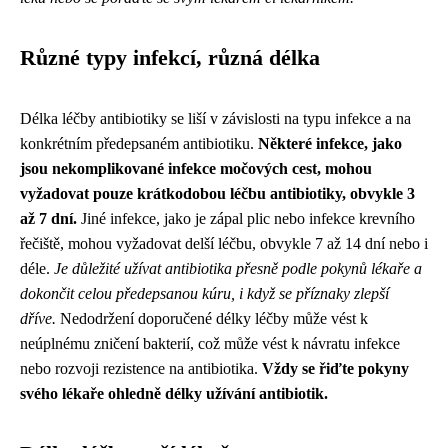
Různé typy infekcí, různá délka
Délka léčby antibiotiky se liší v závislosti na typu infekce a na
konkrétním předepsaném antibiotiku.
Některé infekce, jako
jsou nekomplikované infekce močových cest, mohou
vyžadovat pouze krátkodobou léčbu antibiotiky, obvykle 3
až 7 dní.
Jiné infekce, jako je zápal plic nebo infekce krevního
řečiště, mohou vyžadovat delší léčbu, obvykle 7 až 14 dní nebo i
déle.
Je důležité užívat antibiotika přesně podle pokynů lékaře a
dokončit celou předepsanou kúru, i když se příznaky zlepší
dříve.
Nedodržení doporučené délky léčby může vést k
neúplnému zničení bakterií, což může vést k návratu infekce
nebo rozvoji rezistence na antibiotika.
Vždy se řiďte pokyny
svého lékaře ohledně délky užívání antibiotik.