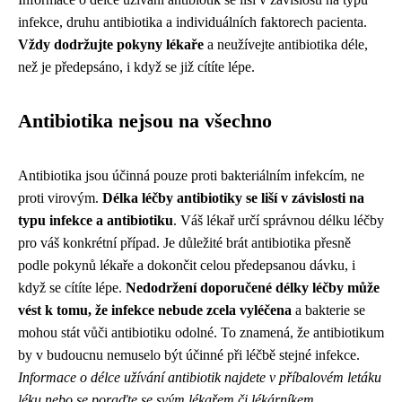
infekce, druhu antibiotika a individuálních faktorech pacienta.
Vždy dodržujte pokyny lékaře
a neužívejte antibiotika déle,
než je předepsáno, i když se již cítíte lépe.
Antibiotika nejsou na všechno
Antibiotika jsou účinná pouze proti bakteriálním infekcím, ne
proti virovým.
Délka léčby antibiotiky se liší v závislosti na
typu infekce a antibiotiku
. Váš lékař určí správnou délku léčby
pro váš konkrétní případ. Je důležité brát antibiotika přesně
podle pokynů lékaře a dokončit celou předepsanou dávku, i
když se cítíte lépe.
Nedodržení doporučené délky léčby může
vést k tomu, že infekce nebude zcela vyléčena
a bakterie se
mohou stát vůči antibiotiku odolné. To znamená, že antibiotikum
by v budoucnu nemuselo být účinné při léčbě stejné infekce.
Informace o délce užívání antibiotik najdete v příbalovém letáku
léku nebo se poraďte se svým lékařem či lékárníkem.