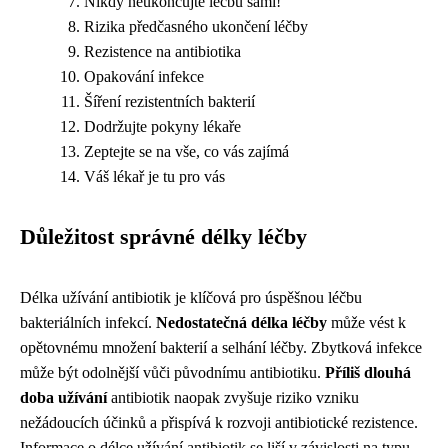
Nikdy neukončujte léčbu sami!
Rizika předčasného ukončení léčby
Rezistence na antibiotika
Opakování infekce
Šíření rezistentních bakterií
Dodržujte pokyny lékaře
Zeptejte se na vše, co vás zajímá
Váš lékař je tu pro vás
Důležitost správné délky léčby
Délka užívání antibiotik je klíčová pro úspěšnou léčbu
bakteriálních infekcí.
Nedostatečná délka léčby
může vést k
opětovnému množení bakterií a selhání léčby. Zbytková infekce
může být odolnější vůči původnímu antibiotiku.
Příliš dlouhá
doba užívání
antibiotik naopak zvyšuje riziko vzniku
nežádoucích účinků a přispívá k rozvoji antibiotické rezistence.
Informace o délce užívání antibiotik se liší v závislosti na typu