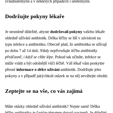
zvládnutelnými a v některých případech i smrtelnými.
Dodržujte pokyny lékaře
Je nesmírně důležité, abyste
dodržovali pokyny
vašeho lékaře
ohledně užívání antibiotik. Délka léčby se liší v závislosti na
typu infekce a antibiotiku. Obecně platí, že antibiotika se užívají
po dobu 7 až 14 dnů.
Nikdy nepřerušujte léčbu antibiotiky
předčasně, i když se cítíte lépe
. Pokud tak učiníte, infekce se
může vrátit a být odolnější vůči léčbě. Váš lékař vám poskytne
přesné
informace o délce užívání
antibiotik. Dodržujte jeho
pokyny a v případě jakýchkoli otázek se na něj neváhejte obrátit.
Zeptejte se na vše, co vás zajímá
Máte otázky ohledně užívání antibiotik? Nejste sami! Délka
léčby antibiotiky je častým tématem dotazů pacientů. Je důležité