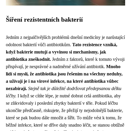
Šíření rezistentních bakterií
Jedním z nejpalčivějších problémů dnešní medicíny je narůstající
odolnost bakterií vůči antibiotikům.
Tato rezistence vzniká,
když bakterie mutují a vyvinou si mechanismy, jak
antibiotika zneškodnit.
Jedním z faktorů, které k tomuto vývoji
přispívají, je nesprávné a nadměrné užívání antibiotik.
Mnoho
lidí si myslí, že antibiotika jsou řešením na všechny neduhy,
a užívají je i na virové infekce, na které antibiotika vůbec
nezabírají.
Stejně tak je důležité dodržovat předepsanou délku
léčby.
I když se cítíte lépe, je nutné dobrat celá antibiotika, aby
se zlikvidovaly i poslední zbytky bakterií v těle. Pokud léčbu
ukončíte předčasně, riskujete, že přežijí ty nejodolnější bakterie,
které se pak budou dále množit a šířit. To může vést k tomu, že
běžné infekce, které se dříve daly snadno léčit, se stanou obtížně