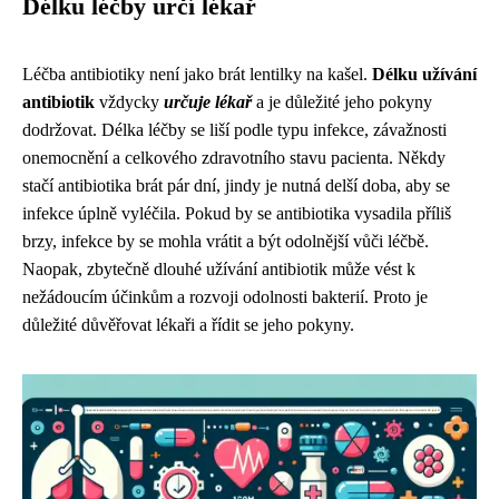
Délku léčby určí lékař
Léčba antibiotiky není jako brát lentilky na kašel.
Délku užívání
antibiotik
vždycky
určuje lékař
a je důležité jeho pokyny
dodržovat. Délka léčby se liší podle typu infekce, závažnosti
onemocnění a celkového zdravotního stavu pacienta. Někdy
stačí antibiotika brát pár dní, jindy je nutná delší doba, aby se
infekce úplně vyléčila. Pokud by se antibiotika vysadila příliš
brzy, infekce by se mohla vrátit a být odolnější vůči léčbě.
Naopak, zbytečně dlouhé užívání antibiotik může vést k
nežádoucím účinkům a rozvoji odolnosti bakterií. Proto je
důležité důvěřovat lékaři a řídit se jeho pokyny.