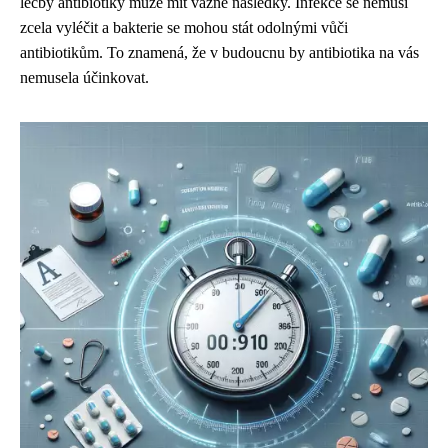
léčby antibiotiky může mít vážné následky. Infekce se nemusí
zcela vyléčit a bakterie se mohou stát odolnými vůči
antibiotikům. To znamená, že v budoucnu by antibiotika na vás
nemusela účinkovat.