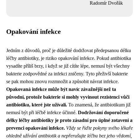
Radomír Dvořák
Opakování infekce
Jedním z důvodů, proč je důležité dodržovat předepsanou délku
léčby antibiotiky, je riziko opakování infekce. Pokud antibiotika
vysadíte příliš brzy, i když se již cítíte lépe, nemusí být všechny
bakterie zodpovědné za infekci zničeny. Tyto přeživší bakterie
se pak mohou znovu rozmnožit a způsobit návrat infekce.
Opakovaná infekce může být navíc závažnější než ta
původní, protože bakterie si mohly vyvinout rezistenci vůči
antibiotiku, které jste užívali.
To znamená, že antibiotikum již
nemusí být při léčbě infekce účinné.
Dodržování doporučené
délky léčby antibiotiky je proto zásadní pro úplné zotavení a
prevenci opakování infekce.
Vždy se řiďte pokyny svého lékaře
ohledně užívání antibiotik a nepřerušujte léčbu bez jeho vědomí,