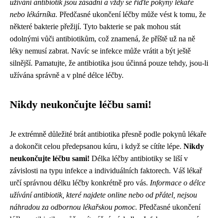
užívání antibiotik jsou zásadní a vždy se řiďte pokyny lékaře
nebo lékárníka.
Předčasné ukončení léčby může vést k tomu, že
některé bakterie přežijí. Tyto bakterie se pak mohou stát
odolnými vůči antibiotikům, což znamená, že příště už na ně
léky nemusí zabrat. Navíc se infekce může vrátit a být ještě
silnější. Pamatujte, že antibiotika jsou účinná pouze tehdy, jsou-li
užívána správně a v plné délce léčby.
Nikdy neukončujte léčbu sami!
Je extrémně důležité brát antibiotika přesně podle pokynů lékaře
a dokončit celou předepsanou kúru, i když se cítíte lépe.
Nikdy
neukončujte léčbu sami!
Délka léčby antibiotiky se liší v
závislosti na typu infekce a individuálních faktorech. Váš lékař
určí správnou délku léčby konkrétně pro vás.
Informace o délce
užívání antibiotik, které najdete online nebo od přátel, nejsou
náhradou za odbornou lékařskou pomoc.
Předčasné ukončení