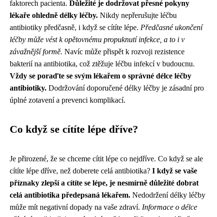
faktorech pacienta.
Důležité je dodržovat přesné pokyny
lékaře ohledně délky léčby.
Nikdy nepřerušujte léčbu
antibiotiky předčasně, i když se cítíte lépe.
Předčasné ukončení
léčby může vést k opětovnému propuknutí infekce, a to i v
závažnější formě.
Navíc může přispět k rozvoji rezistence
bakterií na antibiotika, což ztěžuje léčbu infekcí v budoucnu.
Vždy se poraďte se svým lékařem o správné délce léčby
antibiotiky.
Dodržování doporučené délky léčby je zásadní pro
úplné zotavení a prevenci komplikací.
Co když se cítíte lépe dříve?
Je přirozené, že se chceme cítit lépe co nejdříve. Co když se ale
cítíte lépe dříve, než doberete celá antibiotika?
I když se vaše
příznaky zlepší a cítíte se lépe, je nesmírně důležité dobrat
celá antibiotika předepsaná lékařem.
Nedodržení délky léčby
může mít negativní dopady na vaše zdraví.
Informace o délce