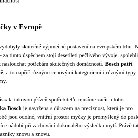
omácnost
yčky v Evropě
vydobyly skutečně výjimečné postavení na evropském trhu. N
a tímto úspěchem stojí desetiletí pečlivého vývoje, spolehli
st naslouchat potřebám skutečných domácností.
Bosch patří
pě
, a to napříč různými cenovými kategoriemi i různými typy
my.
ískala takovou přízeň spotřebitelů, musíme začít u toho
ka Bosch
je navržena s důrazem na preciznost, která je pro
obě jsou odolné, vnitřní prostor myčky je promyšlený do pos
jvíce nádobí při zachování dokonalého výsledku mytí. Právě ta
kazníky znovu a znovu.