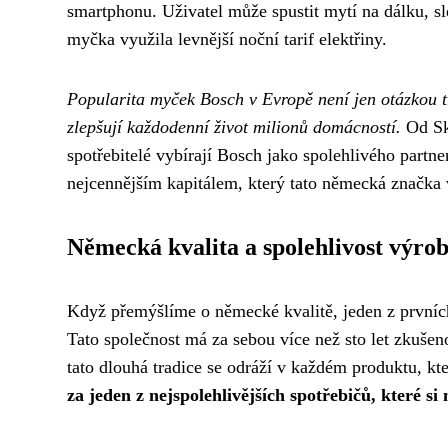
smartphonu. Uživatel může spustit mytí na dálku, sl
myčka využila levnější noční tarif elektřiny.
Popularita myček Bosch v Evropě není jen otázkou t
zlepšují každodenní život milionů domácností.
Od Ska
spotřebitelé vybírají Bosch jako spolehlivého partne
nejcennějším kapitálem, který tato německá značka v
Německá kvalita a spolehlivost výro
Když přemýšlíme o německé kvalitě, jeden z prvníc
Tato společnost má za sebou více než sto let zkušen
tato dlouhá tradice se odráží v každém produktu, k
za jeden z nejspolehlivějších spotřebičů, které s