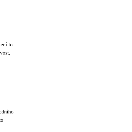
ení to
vost,
ledního
to