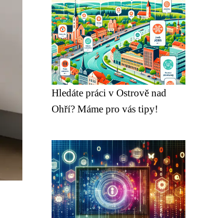
Hledáte práci v Ostrově nad
Ohří? Máme pro vás tipy!