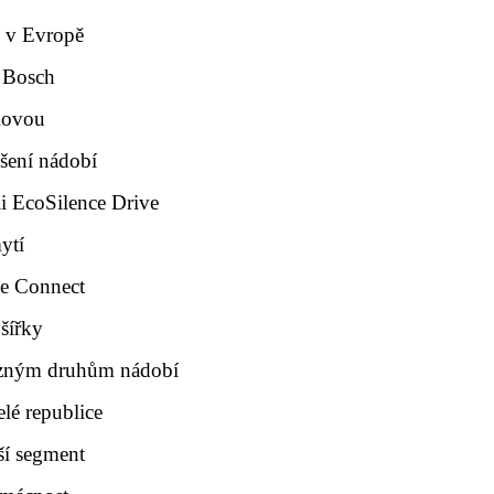
y v Evropě
ů Bosch
iovou
šení nádobí
ii EcoSilence Drive
ytí
me Connect
šířky
ůzným druhům nádobí
elé republice
ší segment