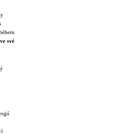
dy
s
i během
ve své
ký
rgií
cí