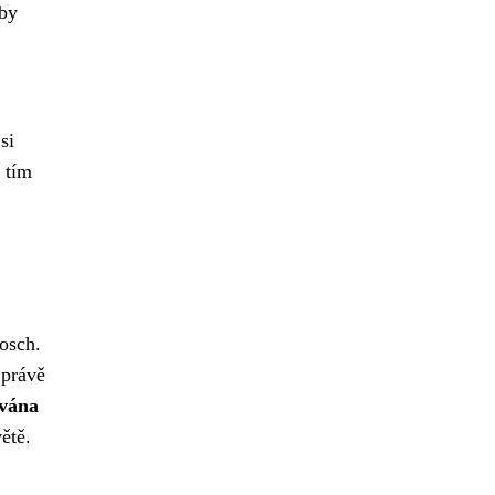
aby
si
 tím
osch.
 právě
ována
ětě.