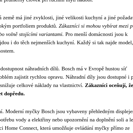
á země má jiné zvyklosti, jiné velikosti kuchyní a jiné požad
irokým portfoliem produktů.
Zákazníci si mohou vybírat mezi p
o volně stojícími variantami.
Pro menší domácnosti jsou k
jdou i do těch nejmenších kuchyní. Každý si tak najde model,
nostem.
a dostupnost náhradních dílů. Bosch má v Evropě hustou síť
oblém zajistit rychlou opravu. Náhradní díly jsou dostupné i 
 snižuje celkové náklady na vlastnictví.
Zákazníci oceňují, ž
et dopředu.
ádání. Moderní myčky Bosch jsou vybaveny přehledným displej
otřebu vody a elektřiny nebo upozornění na doplnění soli a le
kaci Home Connect, která umožňuje ovládání myčky přímo ze