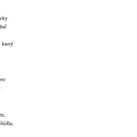
avky
lně
 který
pro
e
em,
štidla.