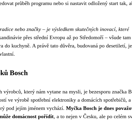
edovat průběh programu nebo si nastavit odložený start tak, 
radice nebo značky – je výsledkem skutečných inovací, které
ndinávie přes střední Evropu až po Středomoří – všude tam 
ra do kuchyně. A právě tato důvěra, budovaná po desetiletí, je
lastní.
bků Bosch
h výrobců, který nám vytane na mysli, je bezesporu značka B
ostí ve výrobě spotřební elektroniky a domácích spotřebičů, a
terý pod jejím jménem vychází.
Myčka Bosch je dnes považ
i může domácnost pořídit
, a to nejen v Česku, ale po celém sv