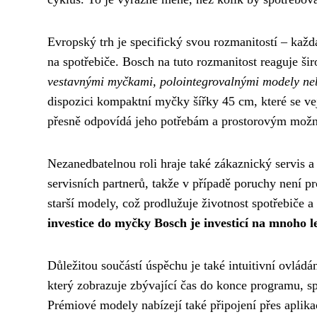
Evropský trh je specifický svou rozmanitostí – každ
na spotřebiče. Bosch na tuto rozmanitost reaguje š
vestavnými myčkami, polointegrovalnými modely neb
dispozici kompaktní myčky šířky 45 cm, které se ve
přesně odpovídá jeho potřebám a prostorovým mož
Nezanedbatelnou roli hraje také zákaznický servis 
servisních partnerů, takže v případě poruchy není pr
starší modely, což prodlužuje životnost spotřebiče a
investice do myčky Bosch je investicí na mnoho l
Důležitou součástí úspěchu je také intuitivní ovl
který zobrazuje zbývající čas do konce programu, sp
Prémiové modely nabízejí také připojení přes apli