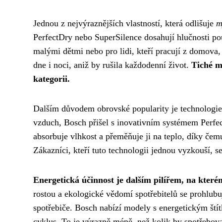
Jednou z nejvýraznějších vlastností, která odlišuje
m
PerfectDry nebo SuperSilence dosahují hlučnosti po
malými dětmi nebo pro lidi, kteří pracují z domova,
dne i noci, aniž by rušila každodenní život.
Tiché m
kategorii.
Dalším důvodem obrovské popularity je technologie 
vzduch, Bosch přišel s inovativním systémem Perfect
absorbuje vlhkost a přeměňuje ji na teplo, díky če
Zákazníci, kteří tuto technologii jednou vyzkouší, s
Energetická účinnost je dalším pilířem, na kter
rostou a ekologické vědomí spotřebitelů se prohlubu
spotřebiče. Bosch nabízí modely s energetickým štít
cyklus. To je výrazně méně, než kolik by spotřebov