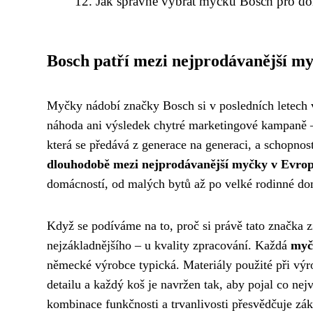
Jak správně vybrat myčku Bosch pro d
Bosch patří mezi nejprodávanější m
Myčky nádobí značky Bosch si v posledních letech 
náhoda ani výsledek chytré marketingové kampaně – z
která se předává z generace na generaci, a schopno
dlouhodobě mezi nejprodávanější myčky v Evro
domácností, od malých bytů až po velké rodinné do
Když se podíváme na to, proč si právě tato značka z
nejzákladnějšího – u kvality zpracování. Každá
myč
německé výrobce typická. Materiály použité při výr
detailu a každý koš je navržen tak, aby pojal co ne
kombinace funkčnosti a trvanlivosti přesvědčuje zá