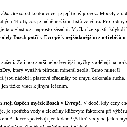
yčku Bosch
od konkurence, je její tichý provoz. Modely z řa
uhých 44 dB, což je méně než šum listů ve větru. Pro rodiny 
 je tato vlastnost naprosto zásadní. Myčku lze spustit kdykol
odely Bosch patří v Evropě k nejžádanějším spotřebičům 
sušení. Zatímco starší nebo levnější myčky spoléhají na hor
Dry, který využívá přírodní minerál zeolit. Tento minerál
muž jsou nádobí i plastové předměty po umytí dokonale suché.
e jen těžko vrací k jiným řešením.
ém stojí úspěch myček Bosch v Evropě.
V době, kdy ceny ene
je, je spotřeba vody a elektřiny klíčovým faktorem při výběru
kem A, které spotřebují jen kolem 9,5 litrů vody na jeden my
al průměrný člověk při ručním mytí nádobí.