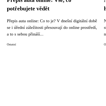
Přepis auta online: Vše, co
potřebujete vědět
Přepis auta online: Co to je? V dnešní digitální době
N
se i úřední záležitosti přesouvají do online prostředí,
s
a to s sebou přináší...
n
Ostatní
O