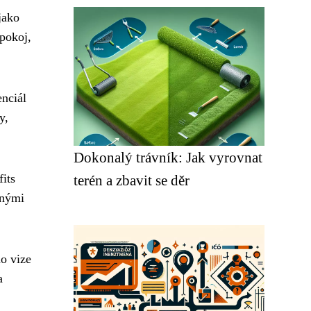
jako
 pokoj,
enciál
y,
Dokonalý trávník: Jak vyrovnat
its
terén a zbavit se děr
žnými
ho vize
a