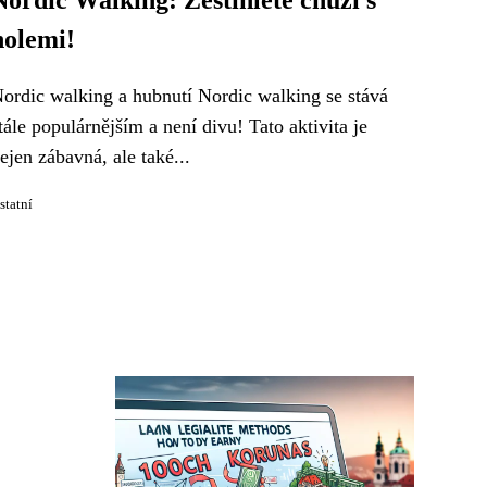
Nordic Walking: Zeštíhlete chůzí s
holemi!
ordic walking a hubnutí Nordic walking se stává
tále populárnějším a není divu! Tato aktivita je
ejen zábavná, ale také...
statní