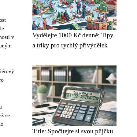
ost
le
Vydělejte 1000 Kč denně: Tipy
ností v
a triky pro rychlý přivýdělek
ovaným
o
riérový
ro
u
ež se
ho
Title: Spočítejte si svou půjčku