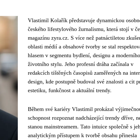
Vlastimil Kolařík představuje dynamickou osobn
českého lifestylového žurnalismu, která stojí v če
magazínu zyra.cz. S více než patnáctiletou zkuše
oblasti médií a obsahové tvorby se stal respekt
hlasem v segmentu bydlení, designu a moderníh
životního stylu. Jeho profesní dráha začínala v
redakcích tištěných časopisů zaměřených na inte
design, kde postupně budoval své znalosti a cit p
estetiku, funkčnost a aktuální trendy.
Během své kariéry Vlastimil prokázal výjimečno
schopnost rozpoznat nadcházející trendy dříve, n
stanou mainstreamem. Tato intuice společně s je
analytickým přístupem k tvorbě obsahu přinesla