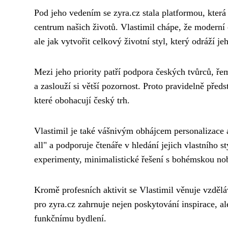
Pod jeho vedením se zyra.cz stala platformou, která
centrum našich životů. Vlastimil chápe, že moderní 
ale jak vytvořit celkový životní styl, který odráží je
Mezi jeho priority patří podpora českých tvůrců, ř
a zaslouží si větší pozornost. Proto pravidelně předs
které obohacují český trh.
Vlastimil je také vášnivým obhájcem personalizace a
all" a podporuje čtenáře v hledání jejich vlastního 
experimenty, minimalistické řešení s bohémskou nobl
Kromě profesních aktivit se Vlastimil věnuje vzdělá
pro zyra.cz zahrnuje nejen poskytování inspirace, al
funkčnímu bydlení.