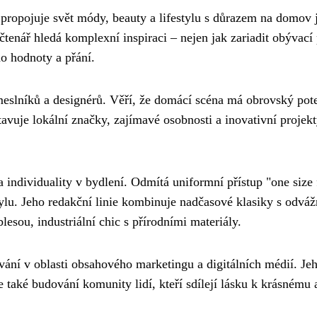
 propojuje svět módy, beauty a lifestylu s důrazem na domov 
čtenář hledá komplexní inspiraci – nejen jak zariadit obývací
ho hodnoty a přání.
emeslníků a designérů. Věří, že domácí scéna má obrovský pot
tavuje lokální značky, zajímavé osobnosti a inovativní projekt
 individuality v bydlení. Odmítá uniformní přístup "one size f
stylu. Jeho redakční linie kombinuje nadčasové klasiky s odvá
esou, industriální chic s přírodními materiály.
vání v oblasti obsahového marketingu a digitálních médií. Je
e také budování komunity lidí, kteří sdílejí lásku k krásnému 