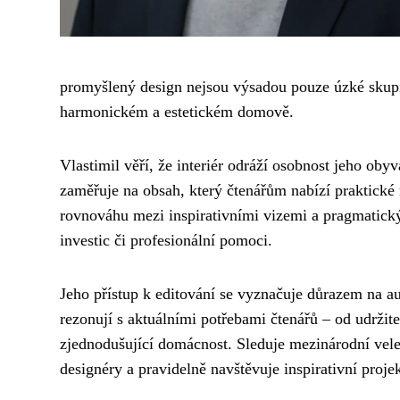
promyšlený design nejsou výsadou pouze úzké skupi
harmonickém a estetickém domově.
Vlastimil věří, že interiér odráží osobnost jeho obyv
zaměřuje na obsah, který čtenářům nabízí praktické r
rovnováhu mezi inspirativními vizemi a pragmatickým
investic či profesionální pomoci.
Jeho přístup k editování se vyznačuje důrazem na aute
rezonují s aktuálními potřebami čtenářů – od udržit
zjednodušující domácnost. Sleduje mezinárodní velet
designéry a pravidelně navštěvuje inspirativní proje