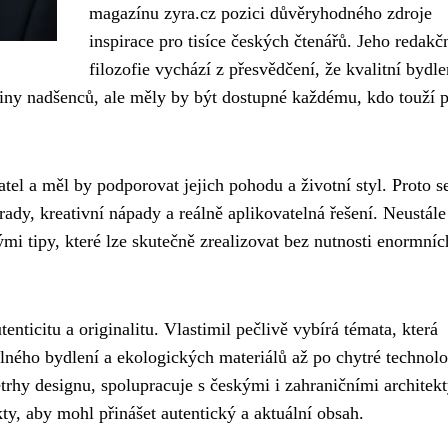
magazínu zyra.cz pozici důvěryhodného zdroje
inspirace pro tisíce českých čtenářů. Jeho redakč
filozofie vychází z přesvědčení, že kvalitní bydle
ny nadšenců, ale měly by být dostupné každému, kdo touží 
atel a měl by podporovat jejich pohodu a životní styl. Proto s
ady, kreativní nápady a reálně aplikovatelná řešení. Neustále
i tipy, které lze skutečně zrealizovat bez nutnosti enormníc
nticitu a originalitu. Vlastimil pečlivě vybírá témata, která
elného bydlení a ekologických materiálů až po chytré technolo
rhy designu, spolupracuje s českými i zahraničními architekt
kty, aby mohl přinášet autentický a aktuální obsah.