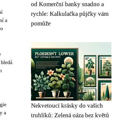
od Komerční banky snadno a
ní
rychle: Kalkulačka půjčky vám
ní a
pomůže
po
e
 hledá
h
gie
Nekvetoucí krásky do vašich
y a
truhlíků: Zelená oáza bez květů