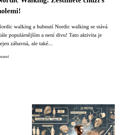
Nordic Walking: Zeštíhlete chůzí s
holemi!
ordic walking a hubnutí Nordic walking se stává
tále populárnějším a není divu! Tato aktivita je
ejen zábavná, ale také...
statní