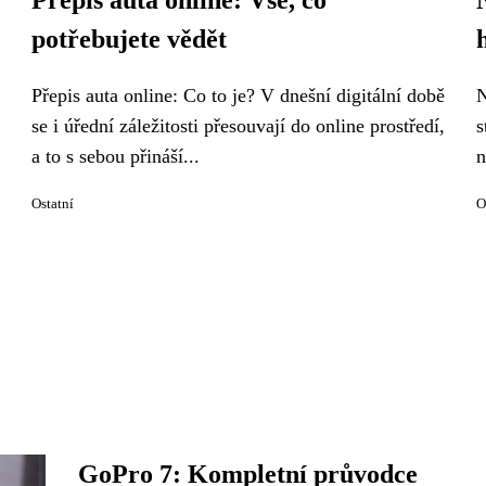
Přepis auta online: Vše, co
potřebujete vědět
Přepis auta online: Co to je? V dnešní digitální době
N
se i úřední záležitosti přesouvají do online prostředí,
s
a to s sebou přináší...
n
Ostatní
O
GoPro 7: Kompletní průvodce